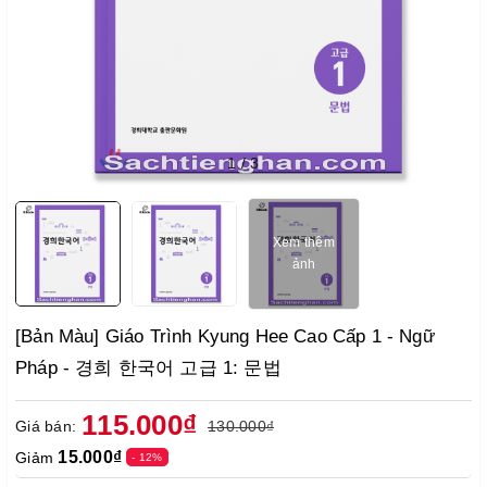
1
/
3
Xem thêm
ảnh
[Bản Màu] Giáo Trình Kyung Hee Cao Cấp 1 - Ngữ
Pháp - 경희 한국어 고급 1: 문법
115.000₫
Giá bán:
130.000₫
15.000₫
Giảm
- 12%