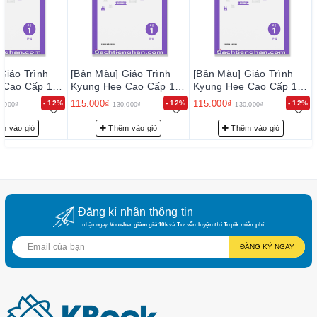
https://sachtienghan.com/ban-mau-giao-trinh-
kyung-hee-
trung-cap-2-nghe-noi
https://sachtienghan.com/ban-mau-giao-trinh-kyung-hee-
trung-cap-2-doc-viet
Giáo Trình
[Bản Màu] Giáo Trình
[Bản Màu] Giáo Trình
 Cao Cấp 1 -
Kyung Hee Cao Cấp 1 -
Kyung Hee Cao Cấp 1 -
Cao cấp 1
p - 경희 한국어
Ngữ Pháp - 경희 한국어
Ngữ Pháp - 경희 한국어
115.000₫
115.000₫
- 12%
- 12%
- 12%
0.000₫
130.000₫
130.000₫
https://sachtienghan.com/ban-mau-combo-3-cuon-giao-trinh-
문법
고급 1: 문법
고급 1: 문법
kyung-hee-cao-cap-1
m vào giỏ
Thêm vào giỏ
Thêm vào giỏ
https://sachtienghan.com/ban-mau-giao-trinh-kyung-hee-cao-
cap-1-ngu-phap
https://sachtienghan.com/ban-mau-giao-trinh-kyung-hee-cao-
cap-1-nghe-noi
Đăng kí nhận thông tin
https://sachtienghan.com/ban-mau-giao-trinh-
kyung-hee-cao-
...nhận ngay
Voucher giảm giá 10k
và
Tư vấn luyện thi Topik miễn phí
cap-1-doc-viet
ĐĂNG KÝ NGAY
Cao cấp 2
https://sachtienghan.com/ban-mau-combo-3-cuon-giao-trinh-
kyung-hee-cao-cap-2