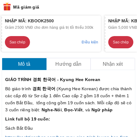
Mã giảm giá
NHẬP MÃ: KBOOK2500
NHẬP MÃ: K
Giảm 2500 VNĐ cho đơn hàng giá trị tối thiểu 300k
Giảm 5,000 VNĐ c
Sao chép
Điều kiện
Sao chép
Mô tả
Hướng dẫn
Nhận xét
GIÁO TRÌNH 경희 한국어 - Kyung Hee Korean
Bộ giáo trình
경희 한국어
(Kyung Hee Korean) được chia thành
các cấp độ từ Sơ cấp 1 đến Cao cấp 2 gồm 18 cuốn + thêm 1
cuốn Bắt Đầu, tổng cộng gồm 19 cuốn sách. Mỗi cấp độ sẽ có
3 cuốn riêng biệt:
Nghe-Nói
,
Đọc-Viết
, và
Ngữ pháp
Link full bộ 19 cuốn:
Sách Bắt Đầu