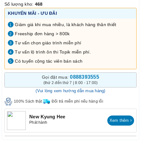
Số lượng kho:
468
KHUYẾN MÃI - ƯU ĐÃI
Giảm giá khi mua nhiều, là khách hàng thân thiết
1
Freeship đơn hàng > 800k
2
Tư vấn chọn giáo trình miễn phí
3
Tư vấn lộ trình ôn thi Topik miễn phí.
4
Có tuyển cộng tác viên bán sách
5
0888393555
Gọi đặt mua:
(thứ 2 đến thứ 7 | 8:00 - 17:00)
(Vui lòng xem hướng dẫn mua hàng)
100% Sách thật
Đổi trả miễn phí nếu hàng lỗi
New Kyung Hee
Xem thêm
Phát hành