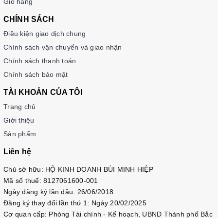
Giỏ hàng
CHÍNH SÁCH
Cấu trúc chi tiết của mỗi cấp độ:
Điều kiện giao dịch chung
1.Cấp độ Sơ Cấp (Sơ Cấp 1 và 2)
:
Chính sách vận chuyển và giao nhận
Chính sách thanh toán
Cuốn Nghe-Nói
: Tập trung vào kỹ năng giao tiếp cơ
bản, giúp học viên thực hành nói và nghe qua các tình
Chính sách bảo mật
huống thực tế. Các bài tập phong phú và tình huống
TÀI KHOẢN CỦA TÔI
giao tiếp giúp nâng cao khả năng phản xạ trong giao
tiếp.
Trang chủ
Cuốn Đọc-Viết
: Giúp học viên phát triển kỹ năng đọc
Giới thiệu
hiểu và viết cơ bản. Nội dung bao gồm các đoạn văn
Sản phẩm
ngắn, bài đọc thú vị cùng với các bài tập viết để rèn
Liên hệ
luyện khả năng diễn đạt.
Cuốn Ngữ Pháp
: Giới thiệu những cấu trúc ngữ pháp
Chủ sở hữu: HỘ KINH DOANH BÙI MINH HIỆP
cơ bản và cách sử dụng chúng trong thực tế. Bài tập
Mã số thuế: 8127061600-001
thực hành giúp củng cố kiến thức và vận dụng ngữ
Ngày đăng ký lần đầu: 26/06/2018
pháp vào giao tiếp.
Đăng ký thay đổi lần thứ 1: Ngày 20/02/2025
Cơ quan cấp: Phòng Tài chính - Kế hoạch, UBND Thành phố Bắc
2. Cấp độ Trung Cấp (Trung Cấp 1 và 2):