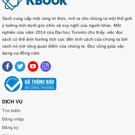
https://sachtienghan.com/ban-mau-giao-trinh-kyung-hee-cao-
cap-2-ngu-phap
https://sachtienghan.com/ban-mau-giao-trinh-kyung-hee-cao-
Sách cung cấp một rừng tri thức, mở ra cho chúng ta một thế giới
cap-2-nghe-noi
ý tưởng mới dưới góc nhìn và suy nghĩ của người khác. Một
nghiên cứu năm 2014 của Đại học Toronto cho thấy, việc đọc
https://sachtienghan.com/ban-mau-giao-trinh-kyung-hee-
cao-
sách có thể ảnh hưởng tích cực đến tính cách của chúng ta bởi
cap-2-doc-viet
cách nó mở rộng quan điểm của chúng ta. Đọc cũng giúp xây
dựng sự đồng cảm.
DỊCH VỤ
Tìm kiếm
Đăng nhập
Đăng ký