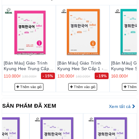
cap-2-nghe-noi
https://sachtienghan.com/ban-mau-giao-trinh-kyung-hee-so-
cap-2-doc-viet
Trung cấp 1
https://sachtienghan.com/ban-mau-combo-3-cuon-giao-trinh-
kyung-hee-trung-cap-1
https://sachtienghan.com/ban-mau-giao-trinh-kyung-hee-
trung-cap-1-ngu-phap
h
[Bản Màu] Giáo Trình
[Bản Màu] Giáo Trình
[Bản Màu]
ấp 1
Kyung Hee Sơ Cấp 1 -
Kyung Hee Sơ Cấp 2 -
Kyung He
https://sachtienghan.com/ban-mau-giao-trinh-kyung-hee-
한국어
Ngữ Pháp - 경희 한국어
Ngữ Pháp - 경희 한국어
Đọc Viế
 15%
130.000₫
- 19%
160.000₫
115.000₫
160.000₫
trung-cap-1-nghe-noi
초급 1: 문법
초급 2: 문법
급 1:
https://sachtienghan.com/ban-mau-giao-trinh-kyung-hee-
Thêm vào giỏ
Thêm vào giỏ
Th
trung-cap-1-doc-viet
Trung cấp 2
SẢN PHẨM ĐÃ XEM
Xem tất cả
https://sachtienghan.com/ban-mau-combo-3-cu
on-giao-trinh-
kyung-hee-trung-cap-2
https://sachtienghan.com/ban-mau-giao-trinh-kyung-hee-
trung-cap-2-ngu-phap