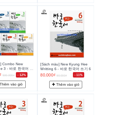
u] Combo New
[Sách màu] New Kyung Hee
ee 3 - 바로 한국어 3
Writting 6 - 바로 한국어 쓰기 6
i, đọc, viết, ngữ
₫
80.000₫
- 12%
- 11%
500.000₫
90.000₫
Thêm vào giỏ
Thêm vào giỏ