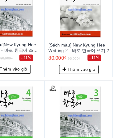
àu]New Kyung Hee
[Sách màu] New Kyung Hee
g 3 - 바로 한국어 쓰기
Writting 2 - 바로 한국어 쓰기 2
80.000₫
- 11%
- 11%
90.000₫
90.000₫
Thêm vào giỏ
Thêm vào giỏ