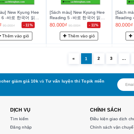
àu] New Kyung Hee
[Sách màu] New Kyung Hee
[Sách mà
 -바로 한국어 읽기
Reading 5 -바로 한국어 읽기
Reading 4 -
5
4
₫
80.000₫
80.000₫
- 11%
- 11%
90.000₫
90.000₫
Thêm vào giỏ
Thêm vào giỏ
2
3
...
«
1
cher giảm giá 10k
và
Tư vấn luyện thi Topik miễn
DỊCH VỤ
CHÍNH SÁCH
Tìm kiếm
Điều kiện giao dịch c
Đăng nhập
Chính sách vận chuyể