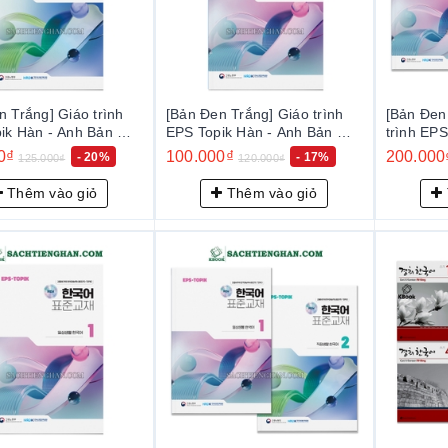
n Trắng] Giáo trình
[Bản Đen Trắng] Giáo trình
[Bản Đen
ik Hàn - Anh Bản Mới
EPS Topik Hàn - Anh Bản Mới
trình EPS
S-Topik NEW
2024 Tập 1 - EPS-Topik NEW
Bản Mới 
0₫
100.000₫
200.000
- 20%
- 17%
125.000₫
120.000₫
표준교재 2 (일상생활
한국어 표준교재 1 (일상생활
EPS-To
한국어)
교재 1+2
Thêm vào giỏ
Thêm vào giỏ