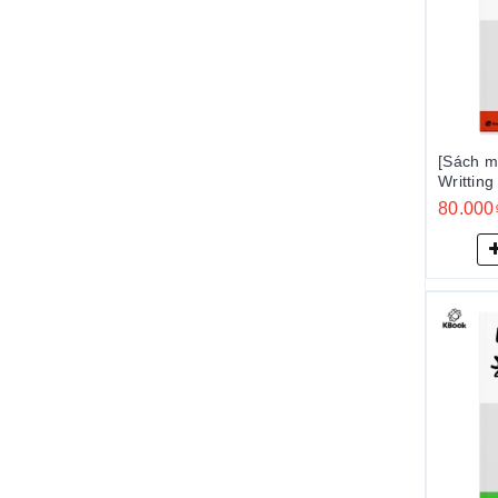
[Sách m
Writti
5
80.000