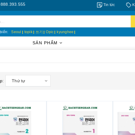
.555
Tin tức
K
biến:
Seoul
topik
쓰기
Opic
kyunghee
SẢN PHẨM
p:
Thứ tự