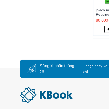
[Sách m
Reading 6
6
80.000
Đăng kí nhận thông
...nhận ngay
Vou
tin
phí