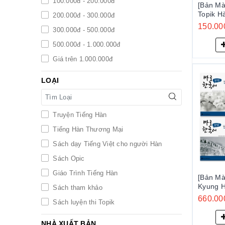
100.000đ - 200.000đ
[Bản Mà
Trang Nhung
Topik H
200.000đ - 300.000đ
2024 Tập 1 - EP
Yun-Yeol
150.00
300.000đ - 500.000đ
한국어 
Trang Thơm
한국어)
500.000đ - 1.000.000đ
Nguyên Thảo
Giá trên 1.000.000đ
Seung-eun Oh
LOẠI
Lê Vân Anh
The Changmi
Nhiều tác giả
Truyện Tiếng Hàn
New Kyung Hee
Tiếng Hàn Thương Mại
Kyung Hee
Sách dạy Tiếng Việt cho người Hàn
Sejong
Sách Opic
MCBOOKS
Giáo Trình Tiếng Hàn
[Bản M
Darakwon
Kyung 
Sách tham khảo
로 한국어
KBook
660.00
Sách luyện thi Topik
Seoul
NHÀ XUẤT BẢN