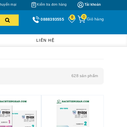
huyến mại
Kiểm tra đơn hàng
Tài khoản
0
0
Giỏ hàng
0888393555
LIÊN HỆ
628
sản phẩm