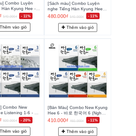
u] Combo Luyện
[Sách màu] Combo Luyện
g Hàn Kyung Hee -
nghe Tiếng Hàn Kyung Hee -
어 쓰기 1~6
경희 한국어 듣기 1~6
₫
480.000₫
- 11%
- 11%
540.000₫
540.000₫
Thêm vào giỏ
Thêm vào giỏ
u] Combo New
[Bản Màu] Combo New Kyung
e Listening 1-6 - 바
Hee 6 - 바로 한국어 6 (Nghe,
듣기 1-6
nói, đọc, viết, ngữ pháp)
₫
410.000₫
- 20%
- 11%
600.000₫
460.000₫
Thêm vào giỏ
Thêm vào giỏ