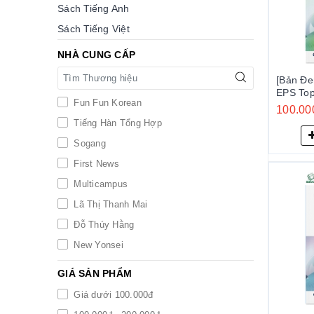
Sách Tiếng Anh
Sách Tiếng Việt
NHÀ CUNG CẤP
[Bản Đe
EPS Top
Fun Fun Korean
2024 Tập 2 - EP
100.00
한국어 
Tiếng Hàn Tổng Hợp
한국어)
Sogang
First News
Multicampus
Lã Thị Thanh Mai
Đỗ Thúy Hằng
New Yonsei
TTMIK
GIÁ SẢN PHẨM
EPS Topik
Giá dưới 100.000đ
Yonsei