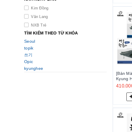
Kim Đồng
Văn Lang
NXB Trẻ
TÌM KIẾM THEO TỪ KHÓA
Seoul
topik
쓰기
Opic
kyunghee
[Bản M
Kyung 
(Nghe, n
410.00
pháp)