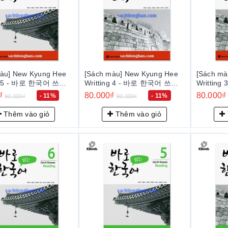
àu] New Kyung Hee
[Sách màu] New Kyung Hee
[Sách m
ng 5 - 바로 한국어 쓰기
Writting 4 - 바로 한국어 쓰기
Writtin
4
3
₫
80.000₫
80.000₫
- 11%
- 11%
90.000₫
90.000₫
Thêm vào giỏ
Thêm vào giỏ