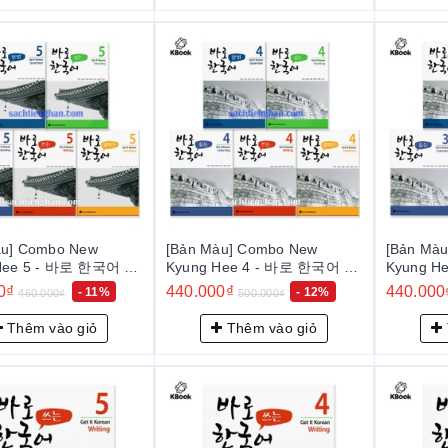
àu] Combo New
[Bản Màu] Combo New
[Bản Mà
Hee 5 - 바로 한국어 5
Kyung Hee 4 - 바로 한국어 4
Kyung H
ói, đọc, viết, ngữ
(Nghe, nói, đọc, viết, ngữ
(Nghe, nó
0₫
440.000₫
440.000
- 11%
- 12%
460.000₫
500.000₫
pháp)
pháp)
Thêm vào giỏ
Thêm vào giỏ