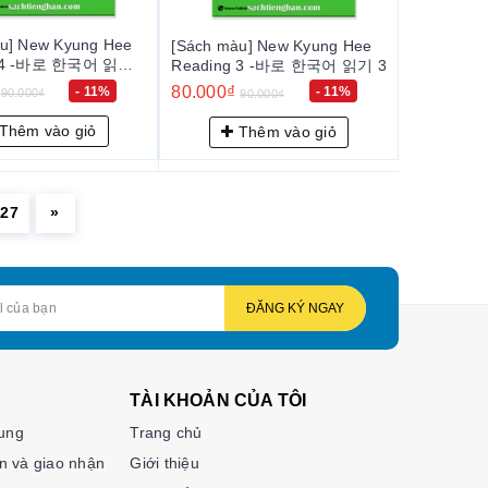
u] New Kyung Hee
[Sách màu] New Kyung Hee
바로 한국어 읽기
Reading 3 -바로 한국어 읽기 3
80.000₫
- 11%
- 11%
90.000₫
90.000₫
Thêm vào giỏ
Thêm vào giỏ
27
»
ĐĂNG KÝ NGAY
TÀI KHOẢN CỦA TÔI
hung
Trang chủ
n và giao nhận
Giới thiệu