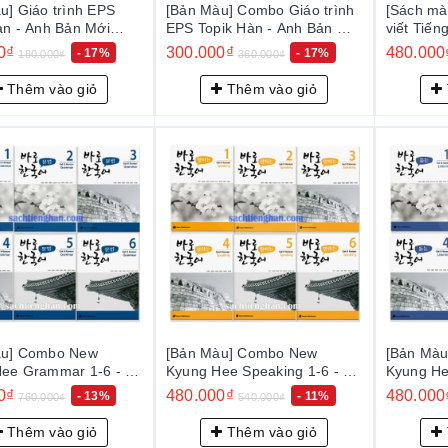
u] Giáo trình EPS
[Bản Màu] Combo Giáo trình
[Sách mà
àn - Anh Bản Mới
EPS Topik Hàn - Anh Bản Mới
viết Tiến
S-Topik NEW
2024 Tập 1+2 - EPS-Topik
경희 한국
0₫
300.000₫
480.000
- 17%
- 17%
180.000₫
360.000₫
표준교재 1 (일상생활
NEW 한국어 표준교재 1+2 (일
상생활 한국어)
Thêm vào giỏ
Thêm vào giỏ
àu] Combo New
[Bản Màu] Combo New
[Bản Mà
Hee Grammar 1-6 - 바
Kyung Hee Speaking 1-6 - 바
Kyung He
 문법 1-6
로 한국어 말하기 1-6
로 한국어 
0₫
480.000₫
480.000
- 13%
- 11%
760.000₫
540.000₫
Thêm vào giỏ
Thêm vào giỏ