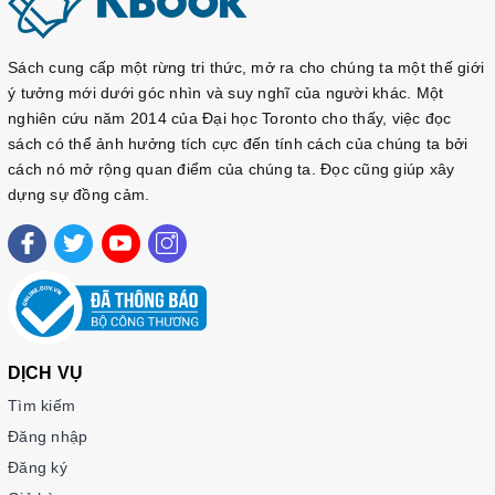
https://sachtienghan.com/ban-mau-giao-trinh-kyung-hee-cao-
cap-2-ngu-phap
https://sachtienghan.com/ban-mau-giao-trinh-kyung-hee-cao-
Sách cung cấp một rừng tri thức, mở ra cho chúng ta một thế giới
cap-2-nghe-noi
ý tưởng mới dưới góc nhìn và suy nghĩ của người khác. Một
nghiên cứu năm 2014 của Đại học Toronto cho thấy, việc đọc
https://sachtienghan.com/ban-mau-giao-trinh-kyung-hee-
cao-
sách có thể ảnh hưởng tích cực đến tính cách của chúng ta bởi
cap-2-doc-viet
cách nó mở rộng quan điểm của chúng ta. Đọc cũng giúp xây
dựng sự đồng cảm.
DỊCH VỤ
Tìm kiếm
Đăng nhập
Đăng ký