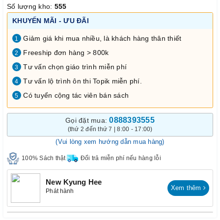
Số lượng kho:
555
KHUYẾN MÃI - ƯU ĐÃI
Giảm giá khi mua nhiều, là khách hàng thân thiết
1
Freeship đơn hàng > 800k
2
Tư vấn chọn giáo trình miễn phí
3
Tư vấn lộ trình ôn thi Topik miễn phí.
4
Có tuyển cộng tác viên bán sách
5
0888393555
Gọi đặt mua:
(thứ 2 đến thứ 7 | 8:00 - 17:00)
(Vui lòng xem hướng dẫn mua hàng)
100% Sách thật
Đổi trả miễn phí nếu hàng lỗi
New Kyung Hee
Xem thêm
Phát hành