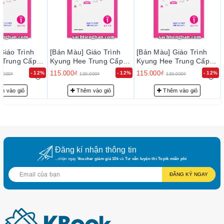
https://sachtienghan.com/ban-mau-giao-trinh-
kyung-hee-
trung-cap-2-nghe-noi
https://sachtienghan.com/ban-mau-giao-trinh-kyung-hee-
trung-cap-2-doc-viet
Giáo Trình
[Bản Màu] Giáo Trình
[Bản Màu] Giáo Trình
 Trung Cấp 1
Kyung Hee Trung Cấp 1
Kyung Hee Trung Cấp 1
Cao cấp 1
t - 경희 한국어
- Đọc Viết - 경희 한국어
- Đọc Viết - 경희 한국어
115.000₫
115.000₫
- 12%
- 12%
- 12%
0.000₫
130.000₫
130.000₫
https://sachtienghan.com/ban-mau-combo-3-cuon-giao-trinh-
: 읽고 쓰기
중급 1: 읽고 쓰기
중급 1: 읽고 쓰기
kyung-hee-cao-cap-1
m vào giỏ
Thêm vào giỏ
Thêm vào giỏ
https://sachtienghan.com/ban-mau-giao-trinh-kyung-hee-cao-
cap-1-ngu-phap
https://sachtienghan.com/ban-mau-giao-trinh-kyung-hee-cao-
cap-1-nghe-noi
Đăng kí nhận thông tin
https://sachtienghan.com/ban-mau-giao-trinh-
kyung-hee-cao-
...nhận ngay
Voucher giảm giá 10k
và
Tư vấn luyện thi Topik miễn phí
cap-1-doc-viet
ĐĂNG KÝ NGAY
Cao cấp 2
https://sachtienghan.com/ban-mau-combo-3-cuon-giao-trinh-
kyung-hee-cao-cap-2