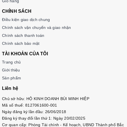
Giỏ hàng
CHÍNH SÁCH
Cấu trúc chi tiết của mỗi cấp độ:
Điều kiện giao dịch chung
1.Cấp độ Sơ Cấp (Sơ Cấp 1 và 2)
:
Chính sách vận chuyển và giao nhận
Chính sách thanh toán
Cuốn Nghe-Nói
: Tập trung vào kỹ năng giao tiếp cơ
bản, giúp học viên thực hành nói và nghe qua các tình
Chính sách bảo mật
huống thực tế. Các bài tập phong phú và tình huống
TÀI KHOẢN CỦA TÔI
giao tiếp giúp nâng cao khả năng phản xạ trong giao
tiếp.
Trang chủ
Cuốn Đọc-Viết
: Giúp học viên phát triển kỹ năng đọc
Giới thiệu
hiểu và viết cơ bản. Nội dung bao gồm các đoạn văn
Sản phẩm
ngắn, bài đọc thú vị cùng với các bài tập viết để rèn
Liên hệ
luyện khả năng diễn đạt.
Cuốn Ngữ Pháp
: Giới thiệu những cấu trúc ngữ pháp
Chủ sở hữu: HỘ KINH DOANH BÙI MINH HIỆP
cơ bản và cách sử dụng chúng trong thực tế. Bài tập
Mã số thuế: 8127061600-001
thực hành giúp củng cố kiến thức và vận dụng ngữ
Ngày đăng ký lần đầu: 26/06/2018
pháp vào giao tiếp.
Đăng ký thay đổi lần thứ 1: Ngày 20/02/2025
Cơ quan cấp: Phòng Tài chính - Kế hoạch, UBND Thành phố Bắc
2. Cấp độ Trung Cấp (Trung Cấp 1 và 2):