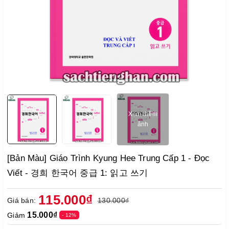
1
/
2
Xem thêm
ảnh
[Bản Màu] Giáo Trình Kyung Hee Trung Cấp 1 - Đọc
Viết - 경희 한국어 중급 1: 읽고 쓰기
115.000₫
Giá bán:
130.000₫
15.000₫
Giảm
- 12%