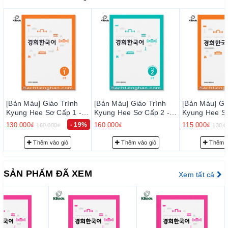
cap-2-nghe-noi
https://sachtienghan.com/ban-mau-giao-trinh-kyung-hee-so-
cap-2-doc-viet
Trung cấp 1
https://sachtienghan.com/ban-mau-combo-3-cuon-giao-trinh-
kyung-hee-trung-cap-1
https://sachtienghan.com/ban-mau-giao-trinh-kyung-hee-
trung-cap-1-ngu-phap
[Bản Màu] Giáo Trình
[Bản Màu] Giáo Trình
[Bản Màu] 
-
Kyung Hee Sơ Cấp 2 -
Kyung Hee Sơ Cấp 1 -
Kyung Hee 
https://sachtienghan.com/ban-mau-giao-trinh-kyung-hee-
어
Ngữ Pháp - 경희 한국어
Đọc Viết - 경희 한국어 초
Nghe Nói
9%
160.000₫
115.000₫
- 12%
115.000₫
130.000₫
130
trung-cap-1-nghe-noi
초급 2: 문법
급 1: 읽고 쓰기
초급 2: 듣
https://sachtienghan.com/ban-mau-giao-trinh-kyung-hee-
Thêm vào giỏ
Thêm vào giỏ
Thêm
trung-cap-1-doc-viet
Trung cấp 2
SẢN PHẨM ĐÃ XEM
Xem tất cả
https://sachtienghan.com/ban-mau-combo-3-cu
on-giao-trinh-
kyung-hee-trung-cap-2
https://sachtienghan.com/ban-mau-giao-trinh-kyung-hee-
trung-cap-2-ngu-phap