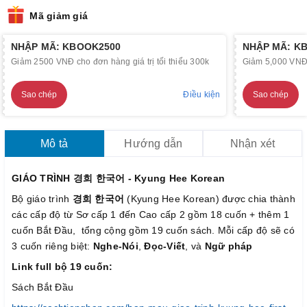
Mã giảm giá
NHẬP MÃ: KBOOK2500
NHẬP MÃ: K
Giảm 2500 VNĐ cho đơn hàng giá trị tối thiểu 300k
Giảm 5,000 VNĐ c
Sao chép
Điều kiện
Sao chép
Mô tả
Hướng dẫn
Nhận xét
GIÁO TRÌNH 경희 한국어 - Kyung Hee Korean
Bộ giáo trình
경희 한국어
(Kyung Hee Korean) được chia thành
các cấp độ từ Sơ cấp 1 đến Cao cấp 2 gồm 18 cuốn + thêm 1
cuốn Bắt Đầu, tổng cộng gồm 19 cuốn sách. Mỗi cấp độ sẽ có
3 cuốn riêng biệt:
Nghe-Nói
,
Đọc-Viết
, và
Ngữ pháp
Link full bộ 19 cuốn:
Sách Bắt Đầu