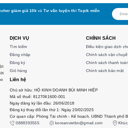
cher giảm giá 10k
và
Tư vấn luyện thi Topik miễn
iếp cơ bản, giúp học viên thực hành nói và nghe qua các tình huống 
giúp nâng cao khả năng phản xạ trong giao tiếp.
năng đọc hiểu và viết cơ bản. Nội dung bao gồm các đoạn văn ngắn, b
ả năng diễn đạt.
DỊCH VỤ
CHÍNH SÁCH
gữ pháp cơ bản và cách sử dụng chúng trong thực tế. Bài tập thực h
Tìm kiếm
Điều kiện giao dịch c
ao tiếp.
Đăng nhập
Chính sách vận chuyể
Đăng ký
Chính sách thanh toá
ới các chủ đề đa dạng hơn, bao gồm văn hóa, du lịch và các vấn đề 
ột
Giỏ hàng
Chính sách bảo mật
 khi nói.
ời
i hơn và các bài viết phân tích. Học viên sẽ thực hành viết các thể l
ho
Liên hệ
Chủ sở hữu: HỘ KINH DOANH BÙI MINH HIỆP
pháp nâng cao, giúp học viên sử dụng tiếng Hàn một cách chính xác 
Mã số thuế: 8127061600-001
Ngày đăng ký lần đầu: 26/06/2018
Đăng ký thay đổi lần thứ 1: Ngày 20/02/2025
Cơ quan cấp: Phòng Tài chính - Kế hoạch, UBND Thành phố B
o luận và tranh luận, học viên sẽ được làm quen với các chủ đề phứ
0888393555
koreanvietbn@gmail.com
Khúc 
n.