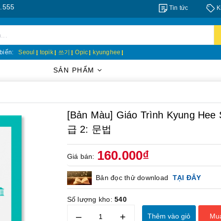
Tin tức
K
biến:
Seoul
topik
쓰기
Opic
kyunghee
SẢN PHẨM
[Bản Màu] Giáo Trình Kyung H
급 2: 문법
160.000₫
Giá bán:
Bản đọc thử download
TẠI ĐÂY
Số lượng kho:
540
–
+
Thêm vào giỏ
Mu