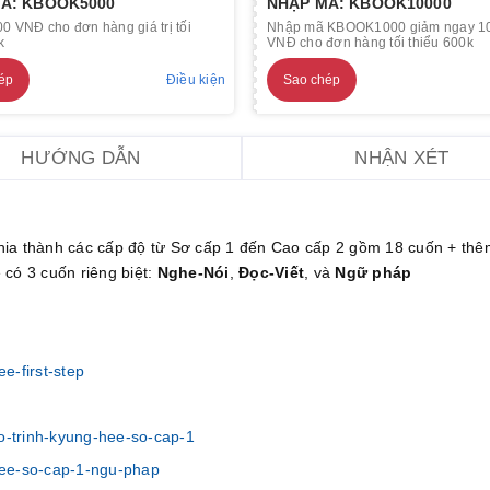
Ã: KBOOK5000
NHẬP MÃ: KBOOK10000
0 VNĐ cho đơn hàng giá trị tối
Nhập mã KBOOK1000 giảm ngay 1
k
VNĐ cho đơn hàng tối thiểu 600k
ép
Điều kiện
Sao chép
HƯỚNG DẪN
NHẬN XÉT
ia thành các cấp độ từ Sơ cấp 1 đến Cao cấp 2 gồm 18 cuốn + thê
có 3 cuốn riêng biệt:
Nghe-Nói
,
Đọc-Viết
, và
Ngữ pháp
e-first-step
-trinh-kyung-hee-so-cap-1
hee-so-cap-1-ngu-phap