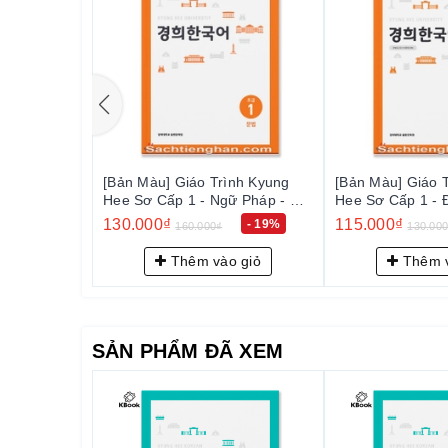
https://sachtienghan.com/ban-mau-giao-trinh-
kyung-h
https://sachtienghan.com/ban-mau-giao-trinh-kyung-h
Cao cấp 1
https://sachtienghan.com/ban-mau-combo-3-cuon-gia
https://sachtienghan.com/ban-mau-giao-trinh-kyung-
https://sachtienghan.com/ban-mau-giao-trinh-kyung-
ình Kyung
[Bản Màu] Giáo Trình Kyung
[Bản Màu] Giáo 
https://sachtienghan.com/ban-mau-giao-trinh-
kyung-h
Nghe Nói -
Hee Sơ Cấp 1 - Ngữ Pháp - 경
Hee Sơ Cấp 1 - 
: 듣고 말하기
희 한국어 초급 1: 문법
한국어 
Cao cấp 2
130.000₫
115.000₫
- 15%
- 19%
160.000₫
130.00
https://sachtienghan.com/ban-mau-combo-3-cuon-gia
 giỏ
Thêm vào giỏ
Thêm v
https://sachtienghan.com/ban-mau-giao-trinh-kyung-
https://sachtienghan.com/ban-mau-giao-trinh-kyung-
https://sachtienghan.com/ban-mau-giao-trinh-kyung-h
SẢN PHẨM ĐÃ XEM