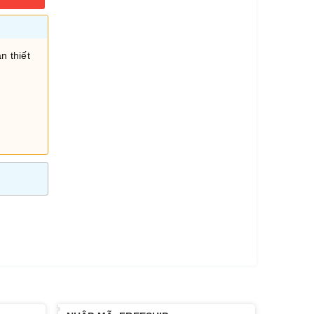
n thiết
i