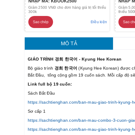
NHẬP MÃ: KBOOK2500
NHẬP M
Giảm 2500 VNĐ cho đơn hàng giá trị tối thiểu
Giảm 5,00
300k
thiểu 500
Sao chép
Điều kiện
Sao ch
MÔ TẢ
GIÁO TRÌNH 경희 한국어 - Kyung Hee Korean
Bộ giáo trình
경희 한국어
(Kyung Hee Korean) được ch
Bắt Đầu, tổng cộng gồm 19 cuốn sách. Mỗi cấp độ sẽ 
Link full bộ 19 cuốn:
Sách Bắt Đầu
https://sachtienghan.com/ban-mau-giao-trinh-kyung-he
Sơ cấp 1
https://sachtienghan.com/ban-mau-combo-3-cuon-giao
https://sachtienghan.com/ban-mau-giao-trinh-kyung-