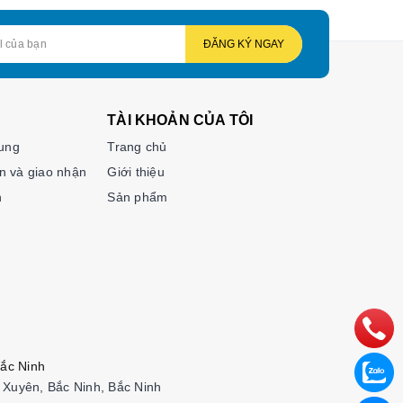
thực tế.
ĐĂNG KÝ NGAY
ài đọc
TÀI KHOẢN CỦA TÔI
ành giúp
hung
Trang chủ
n và giao nhận
Giới thiệu
n
Sản phẩm
xã hội.
oại khác
và linh
ắc Ninh
c tạp
Xuyên, Bắc Ninh, Bắc Ninh