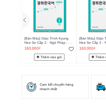
[Bản Màu] Giáo Trình Kyung
[Bản Màu] Giáo 
Hee Sơ Cấp 2 - Ngữ Pháp - 경
Hee Sơ Cấp 2 - 
희 한국어 초급 2: 문법
160.000₫
160.000₫
Thêm vào giỏ
Thêm v
Cam kết chuyển hàng
nhanh nhất
Cấu trúc chi tiết của mỗi cấp độ: