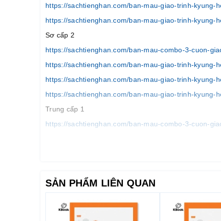
https://sachtienghan.com/ban-mau-giao-trinh-kyung-
https://sachtienghan.com/ban-mau-giao-trinh-kyung-h
Sơ cấp 2
https://sachtienghan.com/ban-mau-combo-3-cuon-giao
https://sachtienghan.com/ban-mau-giao-trinh-kyung-
https://sachtienghan.com/ban-mau-giao-trinh-kyung-
https://sachtienghan.com/ban-mau-giao-trinh-kyung-h
Trung cấp 1
https://sachtienghan.com/ban-mau-combo-3-cuon-giao
https://sachtienghan.com/ban-mau-giao-trinh-kyung-
https://sachtienghan.com/ban-mau-giao-trinh-kyung-h
https://sachtienghan.com/ban-mau-giao-trinh-kyung-h
SẢN PHẨM LIÊN QUAN
Trung cấp 2
https://sachtienghan.com/ban-mau-combo-3-cu
on-gia
https://sachtienghan.com/ban-mau-giao-trinh-kyung-