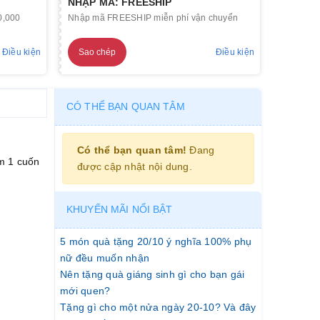
NHẬP MÃ: FREESHIP
0,000
Nhập mã FREESHIP miễn phí vận chuyển
Điều kiện
Sao chép
Điều kiện
CÓ THỂ BẠN QUAN TÂM
Có thể bạn quan tâm!
Đang
m 1 cuốn
được cập nhật nội dung.
KHUYẾN MÃI NỔI BẬT
5 món quà tặng 20/10 ý nghĩa 100% phụ
nữ đều muốn nhận
Nên tặng quà giáng sinh gì cho bạn gái
mới quen?
Tặng gì cho một nửa ngày 20-10? Và đây