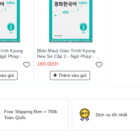
Trình Kyung
[Bản Màu] Giáo Trình Kyung
Ngữ Pháp - 경
Hee Sơ Cấp 2 - Ngữ Pháp - 경
희 한국어 초급 2: 문법
희 한국어 초급 2: 문법
160.000₫
ào giỏ
Thêm vào giỏ
Free Shipping Đơn > 700k
Dịch vụ tốt nhất
Toàn Quốc