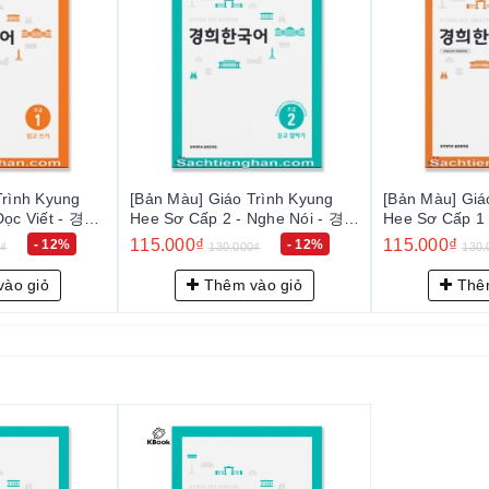
ee-trung-cap-2-nghe-noi
ee-trung-cap-2-doc-viet
o-trinh-kyung-hee-cao-cap-1
hee-cao-cap-1-ngu-phap
hee-cao-cap-1-nghe-noi
Trình Kyung
[Bản Màu] Giáo Trình Kyung
[Bản Màu] Giá
ee-cao-cap-1-doc-viet
Đọc Viết - 경희
Hee Sơ Cấp 2 - Nghe Nói - 경희
Hee Sơ Cấp 1
초급 1: 읽고 쓰기
한국어 초급 2: 듣고 말하기
한국어 초급 1:
115.000₫
115.000₫
- 12%
- 12%
0₫
130.000₫
130.
o-trinh-kyung-hee-cao-cap-2
ào giỏ
Thêm vào giỏ
Thêm
hee-cao-cap-2-ngu-phap
hee-cao-cap-2-nghe-noi
ee-
cao-cap-2-doc-viet