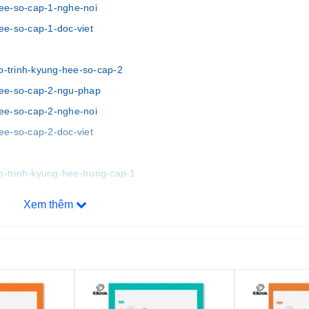
hee-so-cap-1-nghe-noi
ee-so-cap-1-doc-viet
-trinh-kyung-hee-so-cap-2
hee-so-cap-2-ngu-phap
hee-so-cap-2-nghe-noi
ee-so-cap-2-doc-viet
-trinh-kyung-hee-trung-cap-1
hee-trung-cap-1-ngu-phap
Xem thêm
ee-trung-cap-1-nghe-noi
ee-trung-cap-1-doc-viet
o-trinh-kyung-hee-trung-cap-2
hee-trung-cap-2-ngu-phap