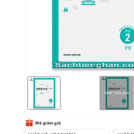
1
/
1
Xem thêm ảnh
Mã giảm giá