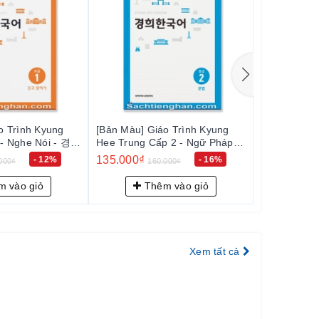
o Trình Kyung
[Bản Màu] Giáo Trình Kyung
[Bản Màu] G
 - Nghe Nói - 경희
Hee Trung Cấp 2 - Ngữ Pháp -
Hee Trung C
 듣고 말하기
경희 한국어 중급 2: 문법
경희 한국어 
135.000₫
110.000₫
- 12%
- 16%
000₫
160.000₫
1
 vào giỏ
Thêm vào giỏ
Th
Xem tất cả