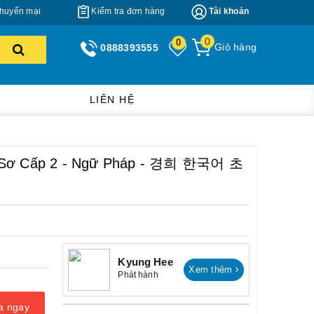
huyến mại
Kiểm tra đơn hàng
Tài khoản
0
0
Giỏ hàng
0888393555
LIÊN HỆ
ee Sơ Cấp 2 - Ngữ Pháp - 경희 한국어 초
Kyung Hee
Xem thêm
Phát hành
a ngay