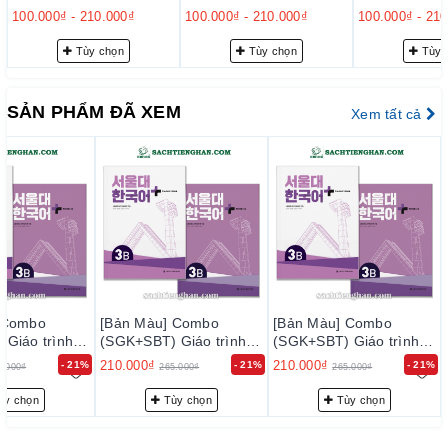
cập nhanh chóng vào các tài liệu nghe và đọc, nâng cao khả
B
Tiếng Hàn Seoul Plus
Tiếng Hàn Seoul Plus
Tiếng Hàn Se
100.000₫
-
210.000₫
100.000₫
-
210.000₫
100.000₫
-
210
2A+ - 서울대 한국어 플러
2B+ - 서울대 한국어 플러
3A+ - 서울
năng tiếp cận và thực hành.
스 2A+
스 2B+
스 3A+
Tùy chọn
Tùy chọn
Tùy 
3. Thiết kế thân thiện với người học
SẢN PHẨM ĐÃ XEM
Xem tất cả
Sách được trình bày với nhiều hình ảnh minh họa và ảnh chụp
thực tế, giúp người học hiểu rõ hơn về ngữ cảnh và văn hóa
Hàn Quốc. Ngoài ra, phần giải thích ngữ pháp được trình bày
dưới dạng sổ tay nhỏ kèm theo sách, thuận tiện cho việc tra
cứu.
4. Phát triển kỹ năng viết qua quá trình
Các hoạt động viết trong sách được thiết kế theo quá trình,
 Combo
[Bản Màu] Combo
[Bản Màu] Combo
giúp người học từng bước nâng cao khả năng biểu đạt và viết
Giáo trình
(SGK+SBT) Giáo trình
(SGK+SBT) Giáo trình
tiếng Hàn một cách hiệu quả
Seoul Plus
Tiếng Hàn Seoul Plus
Tiếng Hàn Seoul Plus
210.000₫
210.000₫
- 21%
- 21%
- 21%
5.000₫
265.000₫
265.000₫
울대 한국어 플러
3B+ - 서울대 한국어 플러
3B+ - 서울대 한국어 플러
스 3B+
스 3B+
ùy chọn
Tùy chọn
Tùy chọn
Đánh giá tổng quan