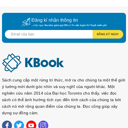
So với các giáo trình trước đây như "
서울대
한국어
", bộ sách
"Seoul National University Korean+" mang đến một phương
pháp học tập hiện đại hơn, tập trung vào việc sử dụng tiếng
Đăng kí nhận thông tin
Hàn trong các tình huống thực tế và phát triển kỹ năng giao
...nhận ngay
Voucher giảm giá 10k
và
Tư vấn luyện thi Topik miễn phí
tiếp toàn diện. Việc tích hợp công nghệ và thiết kế thân thiện
ĐĂNG KÝ NGAY
với người học giúp nâng cao hiệu quả học tập và tạo động lực
cho người học
.
서울대 한국어 플러스 1A
서울대 한국어 플러스 1B
Sách cung cấp một rừng tri thức, mở ra cho chúng ta một thế giới
서울대 한국어 플러스 2A
ý tưởng mới dưới góc nhìn và suy nghĩ của người khác. Một
서울대 한국어 플러스 2B
nghiên cứu năm 2014 của Đại học Toronto cho thấy, việc đọc
서울대 한국어 플러스 3A
sách có thể ảnh hưởng tích cực đến tính cách của chúng ta bởi
서울대 한국어 플러스 3B
cách nó mở rộng quan điểm của chúng ta. Đọc cũng giúp xây
서울대 한국어 플러스 4A
dựng sự đồng cảm.
서울대 한국어 플러스 4B
서울대 한국어 플러스 5A