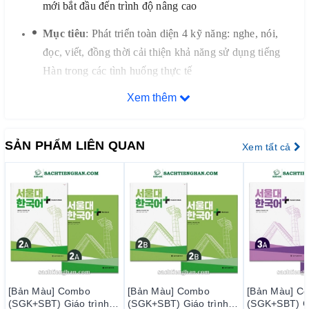
mới bắt đầu đến trình độ nâng cao
Mục tiêu
: Phát triển toàn diện 4 kỹ năng: nghe, nói,
đọc, viết, đồng thời cải thiện khả năng sử dụng tiếng
Hàn trong các tình huống thực tế
Xem thêm
Đặc điểm nổi bật
1. Nội dung học tập thực tế và đa dạng
SẢN PHẨM LIÊN QUAN
Xem tất cả
Bộ sách được thiết kế với các chủ đề quen thuộc và nội dung
gần gũi, giúp người học dễ dàng tiếp cận và áp dụng vào cuộc
sống hàng ngày. Các hoạt động nói đa dạng giúp người học sử
dụng từ vựng và ngữ pháp đã học trong các tình huống thực
tế, tăng cường kỹ năng giao tiếp.
2. Hỗ trợ học tập đa phương tiện
[Bản Màu] Combo
[Bản Màu] Combo
[Bản Màu] C
Mỗi cuốn sách đều tích hợp mã QR, cho phép người học truy
(SGK+SBT) Giáo trình
(SGK+SBT) Giáo trình
(SGK+SBT) Gi