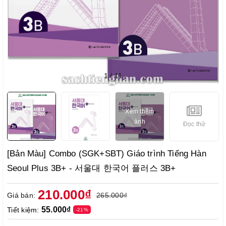
1
/
11
Xem thêm
ảnh
Đọc thử
[Bản Màu] Combo (SGK+SBT) Giáo trình Tiếng Hàn
Seoul Plus 3B+ - 서울대 한국어 플러스 3B+
210.000₫
Giá bán:
265.000₫
55.000₫
Tiết kiệm:
-21%