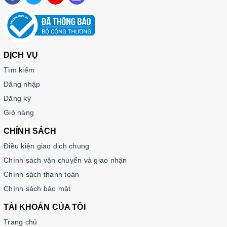
서울대 한국어 플러스 5B
서울대 한국어 플러스 6A
서울대 한국어 플러스 6B
Giáo trình Tiếng Hàn Seoul Plus 1A+
Giáo trình Tiếng Hàn Seoul Plus 1B+
DỊCH VỤ
Giáo trình Tiếng Hàn Seoul Plus 2A+
Tìm kiếm
Giáo trình Tiếng Hàn Seoul Plus 2B+
Giáo trình Tiếng Hàn Seoul Plus 3A+
Đăng nhập
Giáo trình Tiếng Hàn Seoul Plus 3A+
Đăng ký
Giáo trình Tiếng Hàn Seoul Plus 3B+
Giỏ hàng
Giáo trình Tiếng Hàn Seoul Plus 4A+
Giáo trình Tiếng Hàn Seoul Plus 4B+
CHÍNH SÁCH
Giáo trình Tiếng Hàn Seoul Plus 5A+
Điều kiện giao dịch chung
Giáo trình Tiếng Hàn Seoul Plus 5B+
Chính sách vận chuyển và giao nhận
Giáo trình Tiếng Hàn Seoul Plus 6A+
Chính sách thanh toán
Giáo trình Tiếng Hàn Seoul Plus 6B+
Chính sách bảo mật
TÀI KHOẢN CỦA TÔI
Trang chủ