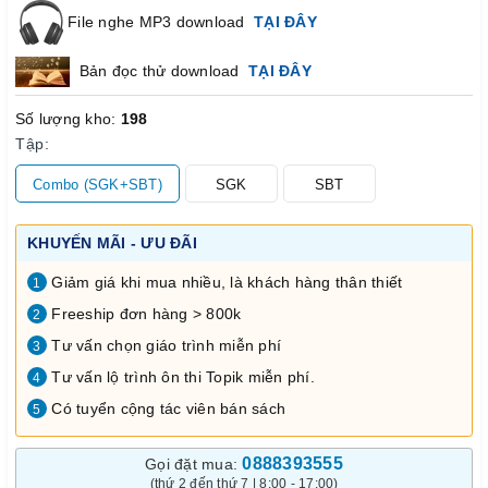
File nghe MP3 download
TẠI ĐÂY
Bản đọc thử download
TẠI ĐÂY
Số lượng kho:
198
Tập:
Combo (SGK+SBT)
SGK
SBT
KHUYẾN MÃI - ƯU ĐÃI
Giảm giá khi mua nhiều, là khách hàng thân thiết
1
Freeship đơn hàng > 800k
2
Tư vấn chọn giáo trình miễn phí
3
Tư vấn lộ trình ôn thi Topik miễn phí.
4
Có tuyển cộng tác viên bán sách
5
0888393555
Gọi đặt mua:
(thứ 2 đến thứ 7 | 8:00 - 17:00)