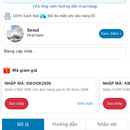
(Vui lòng xem hướng dẫn mua hàng)
100% Sách thật
Đổi trả miễn phí nếu hàng lỗi
Seoul
Xem thêm
Phát hành
Đang cập nhật...
Mã giảm giá
NHẬP MÃ: KBOOK2500
NHẬP MÃ: K
Giảm 2500 VNĐ cho đơn hàng giá trị tối thiểu 300k
Giảm 5,000 VNĐ c
Sao chép
Điều kiện
Sao chép
Mô tả
Hướng dẫn
Nhận xét