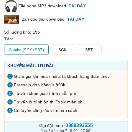
File nghe MP3 download
TẠI ĐÂY
Bản đọc thử download
TẠI ĐÂY
Số lượng kho:
195
Tập:
Combo (SGK+SBT)
SGK
SBT
KHUYẾN MÃI - ƯU ĐÃI
Giảm giá khi mua nhiều, là khách hàng thân thiết
1
Freeship đơn hàng > 800k
2
Tư vấn chọn giáo trình miễn phí
3
Tư vấn lộ trình ôn thi Topik miễn phí.
4
Có tuyển cộng tác viên bán sách
5
0888393555
Gọi đặt mua:
(thứ 2 đến thứ 7 | 8:00 - 17:00)