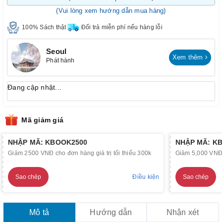
(Vui lòng xem hướng dẫn mua hàng)
100% Sách thật
Đổi trả miễn phí nếu hàng lỗi
Seoul
Xem thêm
Phát hành
Đang cập nhật...
Mã giảm giá
NHẬP MÃ: KBOOK2500
NHẬP MÃ: K
Giảm 2500 VNĐ cho đơn hàng giá trị tối thiểu 300k
Giảm 5,000 VNĐ c
Sao chép
Điều kiện
Sao chép
Mô tả
Hướng dẫn
Nhận xét