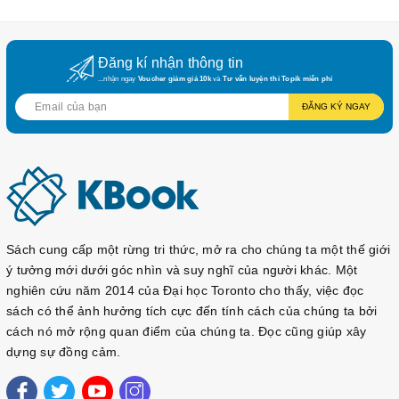
So với các giáo trình trước đây như "
서울대
한국어
", bộ sách
"Seoul National University Korean+" mang đến một phương
pháp học tập hiện đại hơn, tập trung vào việc sử dụng tiếng
Đăng kí nhận thông tin
Hàn trong các tình huống thực tế và phát triển kỹ năng giao
...nhận ngay
Voucher giảm giá 10k
và
Tư vấn luyện thi Topik miễn phí
tiếp toàn diện. Việc tích hợp công nghệ và thiết kế thân thiện
ĐĂNG KÝ NGAY
với người học giúp nâng cao hiệu quả học tập và tạo động lực
cho người học
.
서울대 한국어 플러스 1A
서울대 한국어 플러스 1B
Sách cung cấp một rừng tri thức, mở ra cho chúng ta một thế giới
서울대 한국어 플러스 2A
ý tưởng mới dưới góc nhìn và suy nghĩ của người khác. Một
nghiên cứu năm 2014 của Đại học Toronto cho thấy, việc đọc
서울대 한국어 플러스 2B
sách có thể ảnh hưởng tích cực đến tính cách của chúng ta bởi
서울대 한국어 플러스 3A
cách nó mở rộng quan điểm của chúng ta. Đọc cũng giúp xây
서울대 한국어 플러스 3B
dựng sự đồng cảm.
서울대 한국어 플러스 4A
서울대 한국어 플러스 4B