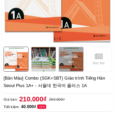
1
/
5
Xem thêm
ảnh
Đọc thử
[Bản Màu] Combo (SGK+SBT) Giáo trình Tiếng Hàn
Seoul Plus 1A+ - 서울대 한국어 플러스 1A
210.000₫
Giá bán:
250.000₫
40.000₫
Tiết kiệm:
-16%