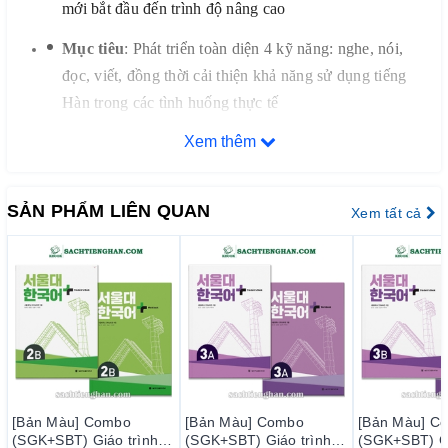
mới bắt đầu đến trình độ nâng cao
Mục tiêu
: Phát triển toàn diện 4 kỹ năng: nghe, nói,
đọc, viết, đồng thời cải thiện khả năng sử dụng tiếng
Hàn trong các tình huống thực tế
Xem thêm
Đặc điểm nổi bật
1. Nội dung học tập thực tế và đa dạng
SẢN PHẨM LIÊN QUAN
Xem tất cả
Bộ sách được thiết kế với các chủ đề quen thuộc và nội dung
gần gũi, giúp người học dễ dàng tiếp cận và áp dụng vào cuộc
sống hàng ngày. Các hoạt động nói đa dạng giúp người học sử
dụng từ vựng và ngữ pháp đã học trong các tình huống thực
tế, tăng cường kỹ năng giao tiếp.
2. Hỗ trợ học tập đa phương tiện
[Bản Màu] Combo
[Bản Màu] Combo
[Bản Màu] C
Mỗi cuốn sách đều tích hợp mã QR, cho phép người học truy
(SGK+SBT) Giáo trình
(SGK+SBT) Giáo trình
(SGK+SBT) Gi