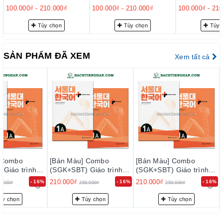
cập nhanh chóng vào các tài liệu nghe và đọc, nâng cao khả
Tiếng Hàn Seoul Plus
Tiếng Hàn Seoul Plus
Tiếng Hàn Se
100.000₫
-
210.000₫
100.000₫
-
210.000₫
100.000₫
-
210
러
2B+ - 서울대 한국어 플러
3A+ - 서울대 한국어 플러
3B+ - 서울
năng tiếp cận và thực hành.
스 2B+
스 3A+
스 3B+
Tùy chọn
Tùy chọn
Tùy 
3. Thiết kế thân thiện với người học
SẢN PHẨM ĐÃ XEM
Xem tất cả
Sách được trình bày với nhiều hình ảnh minh họa và ảnh chụp
thực tế, giúp người học hiểu rõ hơn về ngữ cảnh và văn hóa
Hàn Quốc. Ngoài ra, phần giải thích ngữ pháp được trình bày
dưới dạng sổ tay nhỏ kèm theo sách, thuận tiện cho việc tra
cứu.
4. Phát triển kỹ năng viết qua quá trình
Các hoạt động viết trong sách được thiết kế theo quá trình,
 Combo
[Bản Màu] Combo
[Bản Màu] Combo
giúp người học từng bước nâng cao khả năng biểu đạt và viết
Giáo trình
(SGK+SBT) Giáo trình
(SGK+SBT) Giáo trình
tiếng Hàn một cách hiệu quả
Seoul Plus
Tiếng Hàn Seoul Plus
Tiếng Hàn Seoul Plus
210.000₫
210.000₫
- 16%
- 16%
- 16%
0.000₫
250.000₫
250.000₫
울대 한국어 플러
1A+ - 서울대 한국어 플러
1A+ - 서울대 한국어 플러
스 1A
스 1A
ùy chọn
Tùy chọn
Tùy chọn
Đánh giá tổng quan