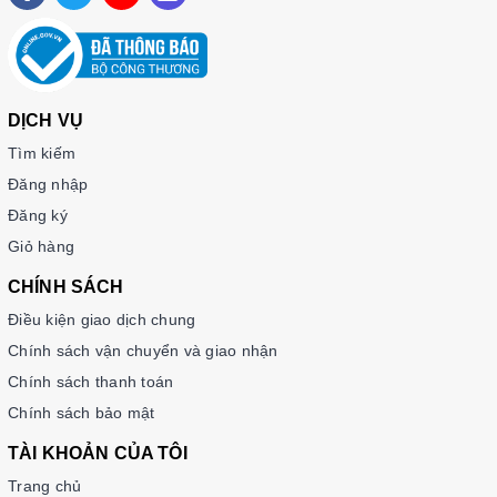
서울대 한국어 플러스 5A
서울대 한국어 플러스 5B
서울대 한국어 플러스 6A
서울대 한국어 플러스 6B
DỊCH VỤ
Giáo trình Tiếng Hàn Seoul Plus 1A+
Tìm kiếm
Giáo trình Tiếng Hàn Seoul Plus 1B+
Đăng nhập
Giáo trình Tiếng Hàn Seoul Plus 2A+
Đăng ký
Giáo trình Tiếng Hàn Seoul Plus 2B+
Giỏ hàng
Giáo trình Tiếng Hàn Seoul Plus 3A+
CHÍNH SÁCH
Giáo trình Tiếng Hàn Seoul Plus 3A+
Giáo trình Tiếng Hàn Seoul Plus 3B+
Điều kiện giao dịch chung
Giáo trình Tiếng Hàn Seoul Plus 4A+
Chính sách vận chuyển và giao nhận
Giáo trình Tiếng Hàn Seoul Plus 4B+
Chính sách thanh toán
Giáo trình Tiếng Hàn Seoul Plus 5A+
Chính sách bảo mật
Giáo trình Tiếng Hàn Seoul Plus 5B+
TÀI KHOẢN CỦA TÔI
Giáo trình Tiếng Hàn Seoul Plus 6A+
Trang chủ