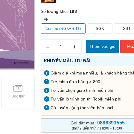
Số lượng kho:
198
Tập:
Combo (SGK+SBT)
SGK
SBT
–
+
Thêm vào giỏ
Mu
KHUYẾN MÃI - ƯU ĐÃI
Giảm giá khi mua nhiều, là khách hàng thâ
1
Freeship đơn hàng > 800k
2
Tư vấn chọn giáo trình miễn phí
3
Đọc thử
Tư vấn lộ trình ôn thi Topik miễn phí.
4
Có tuyển cộng tác viên bán sách
5
0888393555
Gọi đặt mua:
(thứ 2 đến thứ 7 | 8:00 - 17:00)