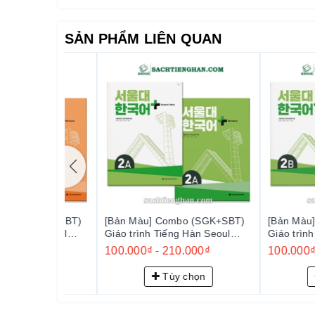
Mỗi cuốn sách đều tích hợp mã QR, cho phép người họ
SẢN PHẨM LIÊN QUAN
tiếp cận và thực hành.
3. Thiết kế thân thiện với người học
Sách được trình bày với nhiều hình ảnh minh họa và 
Quốc. Ngoài ra, phần giải thích ngữ pháp được trình b
4. Phát triển kỹ năng viết qua quá trình
Các hoạt động viết trong sách được thiết kế theo quá 
một cách hiệu quả
(SGK+SBT)
[Bản Màu] Combo (SGK+SBT)
[Bản Màu] Comb
àn Seoul
Giáo trình Tiếng Hàn Seoul
Giáo trình Tiếng
Đánh giá tổng quan
 한국어 플러스
Plus 2A+ - 서울대 한국어 플러스
Plus 2B+ - 
00₫
100.000₫
-
210.000₫
100.000₫
-
210
2A+
2B+
So với các giáo trình trước đây như "
서울대
한국어
"
ọn
Tùy chọn
Tùy 
học tập hiện đại hơn, tập trung vào việc sử dụng tiếng
Việc tích hợp công nghệ và thiết kế thân thiện với ng