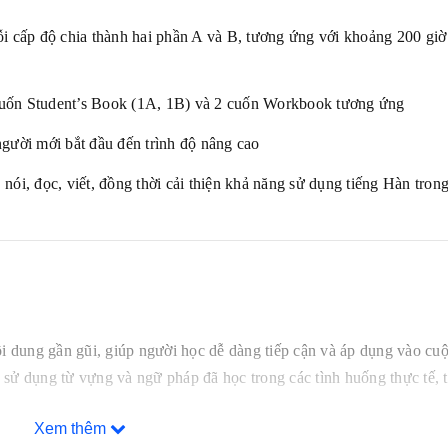
ỗi cấp độ chia thành hai phần A và B, tương ứng với khoảng 200 giờ
cuốn Student’s Book (1A, 1B) và 2 cuốn Workbook tương ứng
gười mới bắt đầu đến trình độ nâng cao
, nói, đọc, viết, đồng thời cải thiện khả năng sử dụng tiếng Hàn tron
ội dung gần gũi, giúp người học dễ dàng tiếp cận và áp dụng vào cu
sử dụng từ vựng và ngữ pháp đã học trong các tình huống thực tế, 
Xem thêm