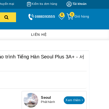
huyến mại
Kiểm tra đơn hàng
Tài khoản
0
0
Giỏ hàng
0888393555
LIÊN HỆ
 trình Tiếng Hàn Seoul Plus 3A+ - 서
Seoul
Xem thêm
Phát hành