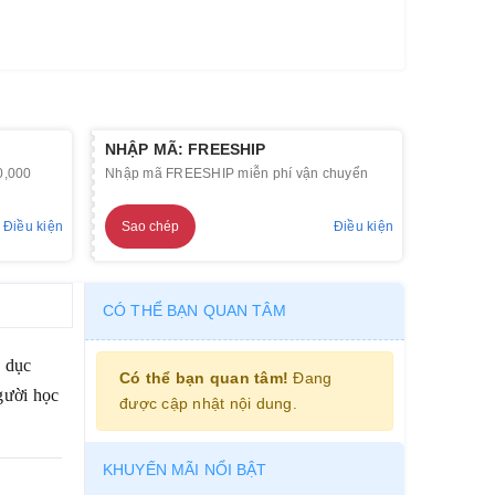
i
NHẬP MÃ: FREESHIP
0,000
Nhập mã FREESHIP miễn phí vận chuyển
Điều kiện
Sao chép
Điều kiện
CÓ THỂ BẠN QUAN TÂM
o dục
Có thể bạn quan tâm!
Đang
gười học
được cập nhật nội dung.
KHUYẾN MÃI NỔI BẬT