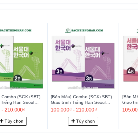
c truy cập nhanh chóng vào các tài liệu nghe và đọc, nâng cao khả
ảnh chụp thực tế, giúp người học hiểu rõ hơn về ngữ cảnh và văn hó
ày dưới dạng sổ tay nhỏ kèm theo sách, thuận tiện cho việc tra cứu.
trình, giúp người học từng bước nâng cao khả năng biểu đạt và viết 
o (SGK+SBT)
[Bản Màu] Combo (SGK+SBT)
[Bản Màu] Co
 Hàn Seoul
Giáo trình Tiếng Hàn Seoul
Giáo trình Tiế
서울대 한국어 플러스
Plus 3B+ - 서울대 한국어 플러스
Plus 4B+ -
.000₫
100.000₫
-
210.000₫
105.000₫
-
2
3B+
4B+
, bộ sách "Seoul National University Korean+" mang đến một phươ
chọn
Tùy chọn
Tù
 Hàn trong các tình huống thực tế và phát triển kỹ năng giao tiếp toà
ười học giúp nâng cao hiệu quả học tập và tạo động lực cho người họ