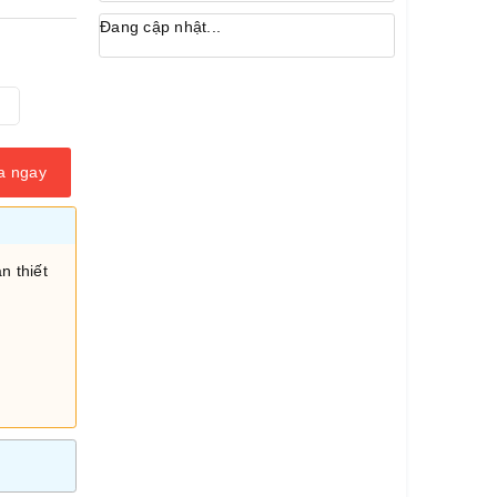
Đang cập nhật...
a ngay
n thiết