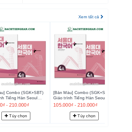
 năng
Xem tất cả
a Hàn
tiếng Hàn
mbo (SGK+SBT)
[Bản Màu] Combo (SGK+SBT)
ng Hàn Seoul
Giáo trình Tiếng Hàn Seoul
 서울대 한국어 플러스
Plus 4A+ - 서울대 한국어 플러스
10.000₫
105.000₫
-
210.000₫
4A+
ng pháp
y chọn
Tùy chọn
n diện.
c
.