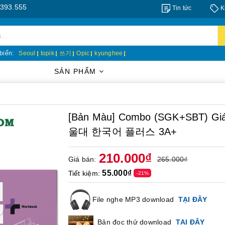
Tin tức
K
biến:
Seoul
topik
쓰기
Opic
kyunghee
SẢN PHẨM
[Bản Màu] Combo (SGK+SBT) Giáo
울대 한국어 플러스 3A+
210.000₫
Giá bán:
265.000₫
55.000₫
Tiết kiệm:
-21%
File nghe MP3 download
TẠI ĐÂY
Bản đọc thử download
TẠI ĐÂY