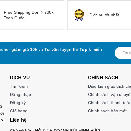
Free Shipping Đơn > 700k
Dịch vụ tốt nhất
Toàn Quốc
cher giảm giá 10k
và
Tư vấn luyện thi Topik miễn
DỊCH VỤ
CHÍNH SÁCH
Tìm kiếm
Điều kiện giao dịch c
Đăng nhập
Chính sách vận chuyể
Đăng ký
Chính sách thanh toá
ột
Giỏ hàng
Chính sách bảo mật
ời
ho
Liên hệ
Chủ sở hữu: HỘ KINH DOANH BÙI MINH HIỆP