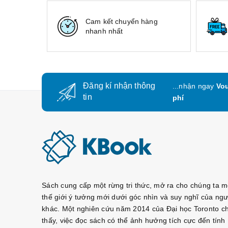
Giáo trình Tiếng Hàn Seoul Plus 4A+
Giáo trình Tiếng Hàn Seoul Plus 4B+
Cam kết chuyển hàng
Giáo trình Tiếng Hàn Seoul Plus 5A+
nhanh nhất
Giáo trình Tiếng Hàn Seoul Plus 5B+
Giáo trình Tiếng Hàn Seoul Plus 6A+
Giáo trình Tiếng Hàn Seoul Plus 6B+
Đăng kí nhận thông
...nhận ngay
Vou
tin
phí
Sách cung cấp một rừng tri thức, mở ra cho chúng ta m
thế giới ý tưởng mới dưới góc nhìn và suy nghĩ của ngư
khác. Một nghiên cứu năm 2014 của Đại học Toronto c
thấy, việc đọc sách có thể ảnh hưởng tích cực đến tính