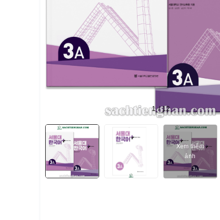
1
/
12
Xem thêm
ảnh