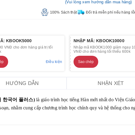
(Vui lòng xem hướng dẫn mua hàng)
100% Sách thật
Đổi trả miễn phí nếu hàng lỗ
Ã: KBOOK5000
NHẬP MÃ: KBOOK10000
0 VNĐ cho đơn hàng giá trị tối
Nhập mã KBOOK1000 giảm ngay 1
k
VNĐ cho đơn hàng tối thiểu 600k
ép
Điều kiện
Sao chép
HƯỚNG DẪN
NHẬN XÉT
대
한국어
플러스
)
là giáo trình học tiếng Hàn mới nhất do Viện Giá
oạn, nhằm cung cấp chương trình học chính quy và hệ thống cho n