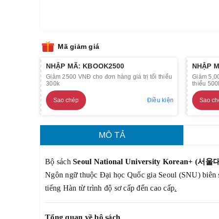
Mã giảm giá
NHẬP MÃ: KBOOK2500
NHẬP M
Giảm 2500 VNĐ cho đơn hàng giá trị tối thiểu
Giảm 5,00
300k
thiểu 500
Sao chép
Điều kiện
Sao ch
MÔ TẢ
Bộ sách
Seoul National University Korean+ (
서울
Ngôn ngữ thuộc Đại học Quốc gia Seoul (SNU) biên s
tiếng Hàn từ trình độ sơ cấp đến cao cấp
.
Tổng quan về bộ sách