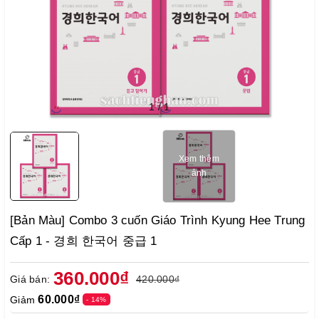
1
/
1
Xem thêm
ảnh
[Bản Màu] Combo 3 cuốn Giáo Trình Kyung Hee Trung
Cấp 1 - 경희 한국어 중급 1
360.000₫
Giá bán:
420.000₫
60.000₫
Giảm
- 14%