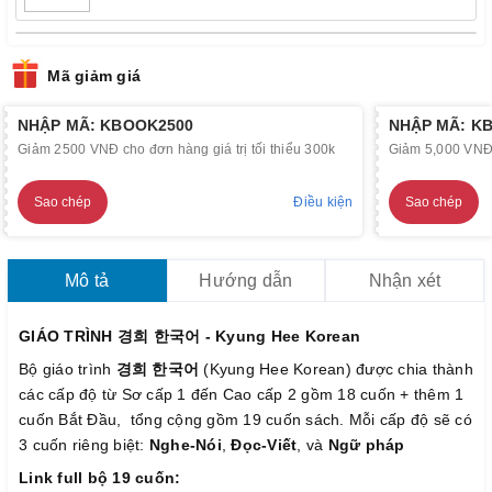
Mã giảm giá
NHẬP MÃ: KBOOK2500
NHẬP MÃ: K
Giảm 2500 VNĐ cho đơn hàng giá trị tối thiểu 300k
Giảm 5,000 VNĐ c
Sao chép
Điều kiện
Sao chép
Mô tả
Hướng dẫn
Nhận xét
GIÁO TRÌNH 경희 한국어 - Kyung Hee Korean
Bộ giáo trình
경희 한국어
(Kyung Hee Korean) được chia thành
các cấp độ từ Sơ cấp 1 đến Cao cấp 2 gồm 18 cuốn + thêm 1
cuốn Bắt Đầu, tổng cộng gồm 19 cuốn sách. Mỗi cấp độ sẽ có
3 cuốn riêng biệt:
Nghe-Nói
,
Đọc-Viết
, và
Ngữ pháp
Link full bộ 19 cuốn: