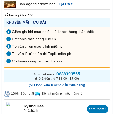
Bản đọc thử download
TẠI ĐÂY
Số lượng kho:
925
KHUYẾN MÃI - ƯU ĐÃI
Giảm giá khi mua nhiều, là khách hàng thân thiết
1
Freeship đơn hàng > 800k
2
Tư vấn chọn giáo trình miễn phí
3
Tư vấn lộ trình ôn thi Topik miễn phí.
4
Có tuyển cộng tác viên bán sách
5
0888393555
Gọi đặt mua:
(thứ 2 đến thứ 7 | 8:00 - 17:00)
(Vui lòng xem hướng dẫn mua hàng)
100% Sách thật
Đổi trả miễn phí nếu hàng lỗi
Kyung Hee
Xem thêm
Phát hành