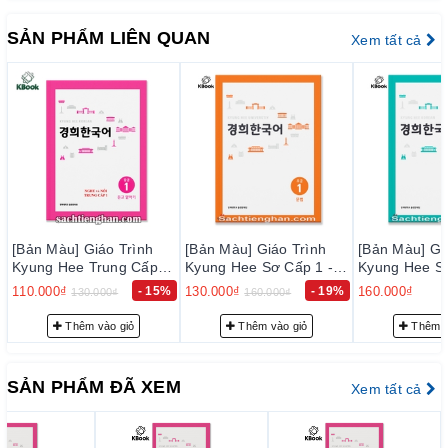
https://sachtienghan.com/ban-mau-giao-trinh-kyung-hee-so-
SẢN PHẨM LIÊN QUAN
Xem tất cả
cap-2-nghe-noi
https://sachtienghan.com/ban-mau-giao-trinh-kyung-hee-so-
cap-2-doc-viet
Trung cấp 1
https://sachtienghan.com/ban-mau-combo-3-cuon-giao-trinh-
kyung-hee-trung-cap-1
https://sachtienghan.com/ban-mau-giao-trinh-kyung-hee-
trung-cap-1-ngu-phap
[Bản Màu] Giáo Trình
[Bản Màu] Giáo Trình
[Bản Màu] 
p 1
Kyung Hee Sơ Cấp 1 -
Kyung Hee Sơ Cấp 2 -
Kyung Hee
https://sachtienghan.com/ban-mau-giao-trinh-kyung-hee-
한국어
Ngữ Pháp - 경희 한국어
Ngữ Pháp - 경희 한국어
Đọc Viết
15%
130.000₫
- 19%
160.000₫
115.000₫
160.000₫
13
trung-cap-1-nghe-noi
초급 1: 문법
초급 2: 문법
급 1: 
https://sachtienghan.com/ban-mau-giao-trinh-kyung-hee-
Thêm vào giỏ
Thêm vào giỏ
Thê
trung-cap-1-doc-viet
Trung cấp 2
SẢN PHẨM ĐÃ XEM
Xem tất cả
https://sachtienghan.com/ban-mau-combo-3-cu
on-giao-trinh-
kyung-hee-trung-cap-2