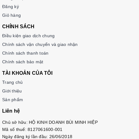
Đăng ký
Giỏ hàng
CHÍNH SÁCH
Cấu trúc chi tiết của mỗi cấp độ:
Điều kiện giao dịch chung
1.Cấp độ Sơ Cấp (Sơ Cấp 1 và 2)
:
Chính sách vận chuyển và giao nhận
Chính sách thanh toán
Cuốn Nghe-Nói
: Tập trung vào kỹ năng giao tiếp cơ
bản, giúp học viên thực hành nói và nghe qua các tình
Chính sách bảo mật
huống thực tế. Các bài tập phong phú và tình huống
TÀI KHOẢN CỦA TÔI
giao tiếp giúp nâng cao khả năng phản xạ trong giao
tiếp.
Trang chủ
Cuốn Đọc-Viết
: Giúp học viên phát triển kỹ năng đọc
Giới thiệu
hiểu và viết cơ bản. Nội dung bao gồm các đoạn văn
Sản phẩm
ngắn, bài đọc thú vị cùng với các bài tập viết để rèn
Liên hệ
luyện khả năng diễn đạt.
Cuốn Ngữ Pháp
: Giới thiệu những cấu trúc ngữ pháp
Chủ sở hữu: HỘ KINH DOANH BÙI MINH HIỆP
cơ bản và cách sử dụng chúng trong thực tế. Bài tập
Mã số thuế: 8127061600-001
thực hành giúp củng cố kiến thức và vận dụng ngữ
Ngày đăng ký lần đầu: 26/06/2018