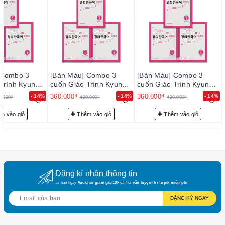
https://sachtienghan.com/ban-mau-giao-trinh-kyung-hee-
trung-cap-2-ngu-phap
https://sachtienghan.com/ban-mau-giao-trinh-
kyung-hee-
trung-cap-2-nghe-noi
https://sachtienghan.com/ban-mau-giao-trinh-kyung-hee-
trung-cap-2-doc-viet
 Combo 3
[Bản Màu] Combo 3
[Bản Màu] Combo 3
Trình Kyung
cuốn Giáo Trình Kyung
cuốn Giáo Trình Kyung
Cao cấp 1
 Cấp 1 - 경희
Hee Trung Cấp 1 - 경희
Hee Trung Cấp 1 - 경희
360.000₫
360.000₫
- 14%
- 14%
- 14%
0.000₫
420.000₫
420.000₫
https://sachtienghan.com/ban-mau-combo-3-cuon-giao-trinh-
 1
한국어 중급 1
한국어 중급 1
kyung-hee-cao-cap-1
m vào giỏ
Thêm vào giỏ
Thêm vào giỏ
https://sachtienghan.com/ban-mau-giao-trinh-kyung-hee-cao-
cap-1-ngu-phap
https://sachtienghan.com/ban-mau-giao-trinh-kyung-hee-cao-
cap-1-nghe-noi
Đăng kí nhận thông tin
https://sachtienghan.com/ban-mau-giao-trinh-
kyung-hee-cao-
...nhận ngay
Voucher giảm giá 10k
và
Tư vấn luyện thi Topik miễn phí
cap-1-doc-viet
ĐĂNG KÝ NGAY
Cao cấp 2
https://sachtienghan.com/ban-mau-combo-3-cuon-giao-trinh-