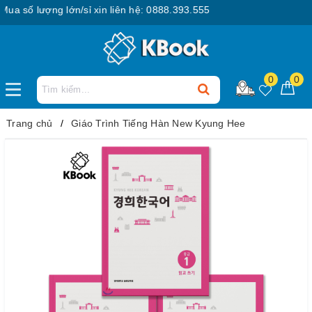
 số lượng lớn/sỉ xin liên hệ: 0888.393.555
0
0
Trang chủ
Giáo Trình Tiếng Hàn New Kyung Hee