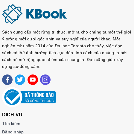
kyung-hee-cao-cap-2
https://sachtienghan.com/ban-mau-giao-trinh-kyung-hee-cao-
cap-2-ngu-phap
https://sachtienghan.com/ban-mau-giao-trinh-kyung-hee-cao-
Sách cung cấp một rừng tri thức, mở ra cho chúng ta một thế giới
cap-2-nghe-noi
ý tưởng mới dưới góc nhìn và suy nghĩ của người khác. Một
nghiên cứu năm 2014 của Đại học Toronto cho thấy, việc đọc
https://sachtienghan.com/ban-mau-giao-trinh-kyung-hee-
cao-
sách có thể ảnh hưởng tích cực đến tính cách của chúng ta bởi
cap-2-doc-viet
cách nó mở rộng quan điểm của chúng ta. Đọc cũng giúp xây
dựng sự đồng cảm.
DỊCH VỤ
Tìm kiếm
Đăng nhập