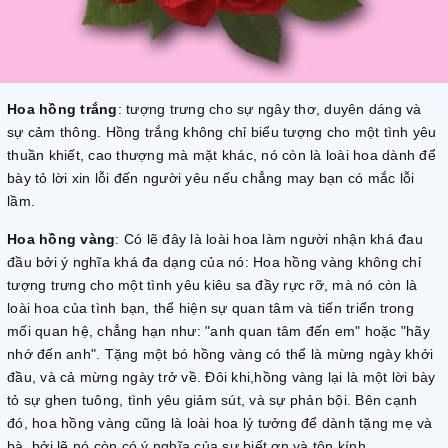
Hoa hồng trắng
: tượng trưng cho sự ngây thơ, duyên dáng và
sự cảm thông. Hồng trắng không chỉ biểu tượng cho một tình yêu
thuần khiết, cao thượng mà mặt khác, nó còn là loài hoa dành để
bày tỏ lời xin lỗi đến người yêu nếu chẳng may bạn có mắc lỗi
lầm.
Hoa hồng vàng
: Có lẽ đây là loài hoa làm người nhận khá đau
đầu bởi ý nghĩa khá đa dạng của nó: Hoa hồng vàng không chỉ
tượng trưng cho một tình yêu kiêu sa đầy rực rỡ, mà nó còn là
loài hoa của tình bạn, thể hiện sự quan tâm và tiến triển trong
mối quan hệ, chẳng hạn như: "anh quan tâm đến em" hoặc "hãy
nhớ đến anh". Tặng một bó hồng vàng có thể là mừng ngày khởi
đầu, và cả mừng ngày trở về. Đôi khi,hồng vàng lại là một lời bày
tỏ sự ghen tuông, tình yêu giảm sút, và sự phản bội. Bên cạnh
đó, hoa hồng vàng cũng là loài hoa lý tưởng để dành tặng mẹ và
bà, bởi lẽ nó còn có ý nghĩa của sự biết ơn và tôn kính.