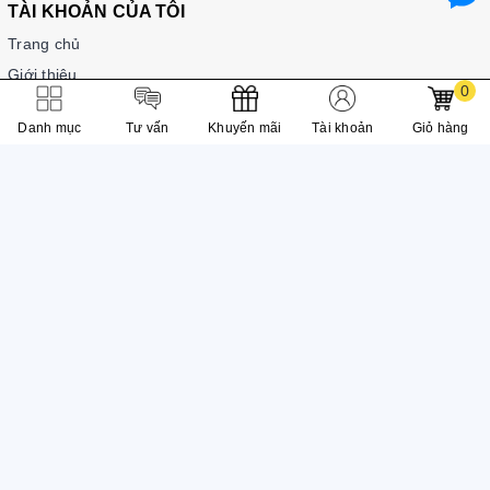
TÀI KHOẢN CỦA TÔI
Trang chủ
Giới thiệu
0
Sản phẩm
Danh mục
Tư vấn
Khuyến mãi
Tài khoản
Giỏ hàng
Liên hệ
Chủ sở hữu: HỘ KINH DOANH BÙI MINH HIỆP
Mã số thuế: 8127061600-001
Ngày đăng ký lần đầu: 26/06/2018
Đăng ký thay đổi lần thứ 1: Ngày 20/02/2025
Cơ quan cấp: Phòng Tài chính - Kế hoạch, UBND Thành phố Bắc
Ninh
0888393555
koreanvietbn@gmail.com
Khúc Xuyên, Bắc Ninh, Bắc Ninh