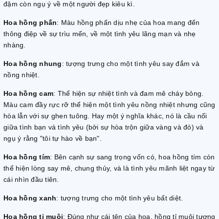
đậm còn ngụ ý về một người đẹp kiêu kì.
Hoa hồng phấn
: Màu hồng phấn dịu nhẹ của hoa mang đến
thông điệp về sự trìu mến, về một tình yêu lãng mạn và nhẹ
nhàng.
Hoa hồng nhung
: tượng trưng cho một tình yêu say đắm và
nồng nhiệt.
Hoa hồng cam
: Thể hiện sự nhiệt tình và đam mê cháy bỏng.
Màu cam đầy rực rỡ thể hiện một tình yêu nồng nhiệt nhưng cũng
hòa lẫn với sự ghen tuông. Hay một ý nghĩa khác, nó là cầu nối
giữa tình bạn và tình yêu (bởi sự hòa trộn giữa vàng và đỏ) và
ngụ ý rằng "tôi tự hào về bạn".
Hoa hồng tím
: Bên cạnh sự sang trọng vốn có, hoa hồng tím còn
thể hiện lòng say mê, chung thủy, và là tình yêu mãnh liệt ngay từ
cái nhìn đầu tiên.
Hoa hồng xanh
: tượng trưng cho một tình yêu bất diệt.
Hoa hồng tỉ muội
: Đúng như cái tên của hoa, hồng tỉ muội tượng