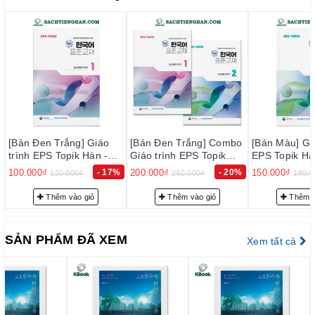
의 간절한 바람을 담았다.
저자는 이 책에서 고요한 가운데 깨어있는 ‘적적성성寂寂惺惺’이
라는 옛 선사들의 경험에서 나온 지혜의 말을 전하고자 한다. 마음
이 고요해졌을 때 지금 상황과 내 마음을 천천히 살펴본다면 고요
속의 지혜가 답을 줄 것이라고 이야기하면서 복잡하고 소란한 세
상 속에서 나 자신을 잃어가는 사람들에게 내가 누구인지, 진짜 하
고 싶은 일은 무엇인지 찾아갈 수 있는 길을 안내해준다.
[Bản Đen Trắng] Combo
[Bản Màu] Giáo trình
[Bản Màu] Giá
Giáo trình EPS Topik
EPS Topik Hàn - Anh
EPS Topik Hà
Hàn - Anh Bản Mới 2024
Bản Mới 2024 Tập 2 -
Bản Mới 2024
200.000₫
- 20%
150.000₫
- 17%
150.000₫
250.000₫
180.000₫
180.0
Tập 1+2 - EPS-Topik
EPS-Topik NEW 한국어
EPS-Topik 
NEW 한국어 표준교재
표준교재 2 (일상생활 한
표준교재 1 (
Thêm vào giỏ
Thêm vào giỏ
Thêm v
1+2 (일상생활 한국어)
국어)
국어)
SẢN PHẨM ĐÃ XEM
Xem tất cả