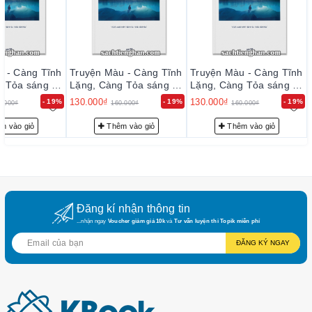
u - Càng Tĩnh
Truyện Màu - Càng Tĩnh
Truyện Màu - Càng Tĩnh
 Tỏa sáng -
Lặng, Càng Tỏa sáng -
Lặng, Càng Tỏa sáng -
 밝아지는 것
고요할수록 밝아지는 것
고요할수록 밝아지는 것
130.000₫
130.000₫
- 19%
- 19%
- 19%
0.000₫
160.000₫
160.000₫
들
들
m vào giỏ
Thêm vào giỏ
Thêm vào giỏ
Đăng kí nhận thông tin
...nhận ngay
Voucher giảm giá 10k
và
Tư vấn luyện thi Topik miễn phí
ĐĂNG KÝ NGAY