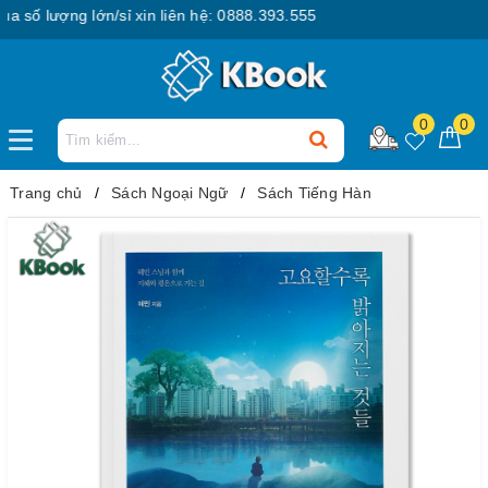
ố lượng lớn/sỉ xin liên hệ: 0888.393.555
0
0
Trang chủ
Sách Ngoại Ngữ
Sách Tiếng Hàn