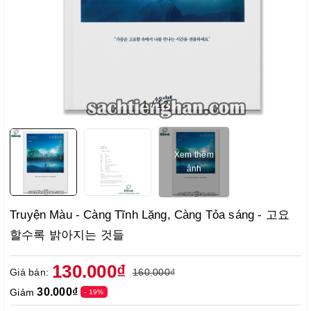
1
/
12
Xem thêm
ảnh
Truyện Màu - Càng Tĩnh Lặng, Càng Tỏa sáng - 고요
할수록 밝아지는 것들
130.000₫
Giá bán:
160.000₫
30.000₫
Giảm
- 19%