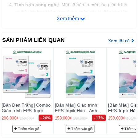
Tích hợp công nghệ
: Một số bản in mới của giáo trình
có thể tích hợp thêm ứng dụng hoặc các tài liệu học tập
Xem thêm
trực tuyến hỗ trợ người học có thể thực hành trên nền
tảng kỹ thuật số.
Đổi mới hình thức bài tập
: Các bài tập luyện tập được
SẢN PHẨM LIÊN QUAN
Xem tất cả
thiết kế phong phú hơn, không chỉ để kiểm tra kiến thức
mà còn để phát triển kỹ năng tư duy và khả năng ứng
dụng ngôn ngữ vào các tình huống cụ thể.
Nếu bạn đang học hoặc chuẩn bị học giáo trình này, bạn sẽ
thấy một sự thay đổi rõ rệt về phương pháp và nội dung, giúp
việc học tiếng Hàn hiệu quả và dễ dàng hơn.
[Bản Màu] Giáo trình
[Bản Màu] Giáo trình
[Bản Đen Trắ
EPS Topik Hàn - Anh
EPS Topik Hàn - Anh
trình EPS Top
4
Bản Mới 2024 Tập 2 -
Bản Mới 2024 Tập 1 -
Anh Bản Mới
150.000₫
- 17%
150.000₫
- 17%
100.000₫
180.000₫
180.000₫
120.0
EPS-Topik NEW 한국어
EPS-Topik NEW 한국어
1 - EPS-Topik NEW 한국
표준교재 2 (일상생활 한
표준교재 1 (일상생활 한
어 표준교재 1
Thêm vào giỏ
Thêm vào giỏ
Thêm v
국어)
국어)
한국어)