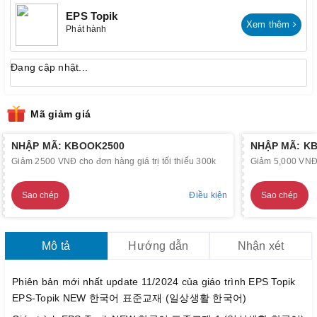
EPS Topik
Xem thêm
Phát hành
Đang cập nhật...
Mã giảm giá
NHẬP MÃ: KBOOK2500
NHẬP MÃ: K
Giảm 2500 VNĐ cho đơn hàng giá trị tối thiểu 300k
Giảm 5,000 VNĐ c
Sao chép
Điều kiện
Sao chép
Mô tả
Hướng dẫn
Nhận xét
Phiên bản mới nhất update 11/2024 của giáo trình EPS Topik
EPS-Topik NEW 한국어 표준교재 (일상생활 한국어)