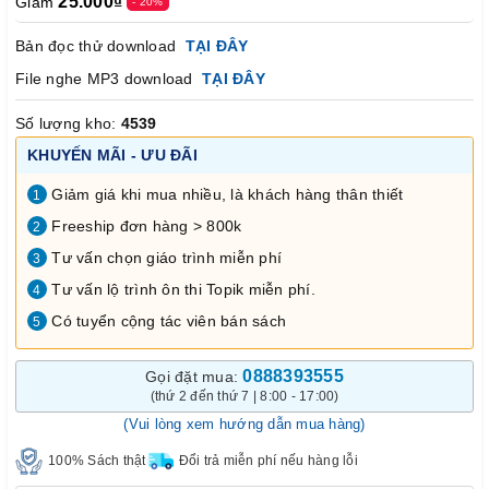
25.000₫
Giảm
- 20%
Bản đọc thử download
TẠI ĐÂY
File nghe MP3 download
TẠI ĐÂY
Số lượng kho:
4539
KHUYẾN MÃI - ƯU ĐÃI
Giảm giá khi mua nhiều, là khách hàng thân thiết
1
Freeship đơn hàng > 800k
2
Tư vấn chọn giáo trình miễn phí
3
Tư vấn lộ trình ôn thi Topik miễn phí.
4
Có tuyển cộng tác viên bán sách
5
0888393555
Gọi đặt mua:
(thứ 2 đến thứ 7 | 8:00 - 17:00)
(Vui lòng xem hướng dẫn mua hàng)
100% Sách thật
Đổi trả miễn phí nếu hàng lỗi