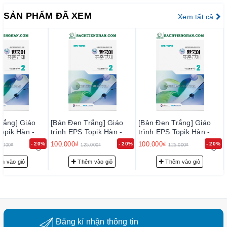
SẢN PHẨM ĐÃ XEM
Xem tất cả
rắng] Giáo
[Bản Đen Trắng] Giáo
[Bản Đen Trắng] Giáo
Topik Hàn -
trình EPS Topik Hàn -
trình EPS Topik Hàn -
ới 2024 Tập
Anh Bản Mới 2024 Tập
Anh Bản Mới 2024 Tập
100.000₫
100.000₫
- 20%
- 20%
- 20%
5.000₫
125.000₫
125.000₫
2 - EPS-Topik NEW 한국
2 - EPS-Topik NEW 한국
 2 (일상생활
어 표준교재 2 (일상생활
어 표준교재 2 (일상생활
m vào giỏ
Thêm vào giỏ
Thêm vào giỏ
한국어)
한국어)
Đăng kí nhận thông tin