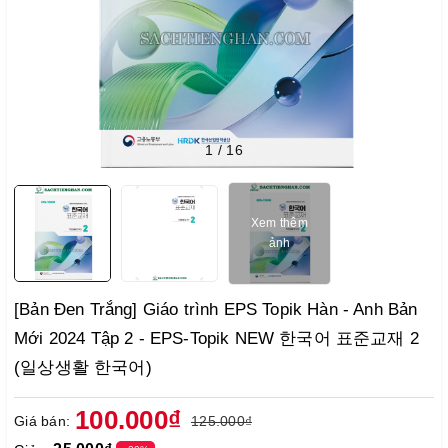
1
/
16
Xem thêm
ảnh
[Bản Đen Trắng] Giáo trình EPS Topik Hàn - Anh Bản
Mới 2024 Tập 2 - EPS-Topik NEW 한국어 표준교재 2
(일상생활 한국어)
100.000₫
Giá bán:
125.000₫