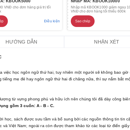
Ã: KBOOK5000
NHẬP MÃ: KBOOK10000
0 VNĐ cho đơn hàng giá trị tối
Nhập mã KBOOK1000 giảm ngay 1
k
VNĐ cho đơn hàng tối thiểu 600k
ép
Điều kiện
Sao chép
HƯỚNG DẪN
NHẬN XÉT
C
a việc học ngôn ngữ thứ hai, tuy nhiên một người sẽ không bao giờ đ
g tiếng mẹ đẻ hay ngôn ngữ thứ hai đi chăng nữa, thì sự nắm bắt mộ
lượng từ vựng phong phú và hữu ích nên chúng tôi đã dày công biê
ng gồm 3 cuốn: A - B - C.
ời học, sách được sưu tầm và bổ sung bởi các nguồn thông tin tin c
 và Việt Nam; ngoài ra còn được tham khảo từ các loại từ điển giấy