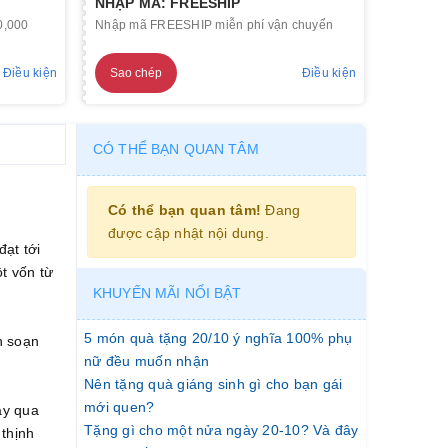
NHẬP MÃ: FREESHIP
0,000
Nhập mã FREESHIP miễn phí vận chuyển
Điều kiện
Sao chép
Điều kiện
CÓ THỂ BẠN QUAN TÂM
Có thể bạn quan tâm!
Đang
được cập nhật nội dung.
ạt tới
t vốn từ
KHUYẾN MÃI NỔI BẬT
5 món quà tặng 20/10 ý nghĩa 100% phụ
n soạn
nữ đều muốn nhận
Nên tặng quà giáng sinh gì cho bạn gái
mới quen?
ậy qua
Tặng gì cho một nửa ngày 20-10? Và đây
 thịnh