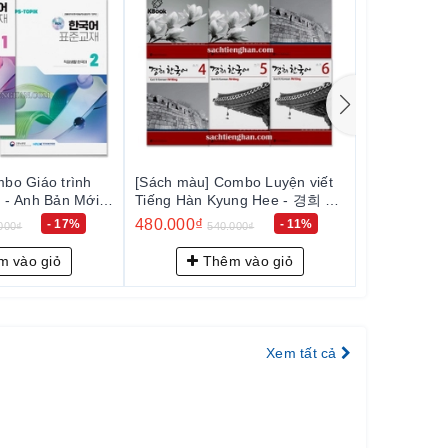
bo Giáo trình
[Sách màu] Combo Luyện viết
[Sách màu]
 - Anh Bản Mới
Tiếng Hàn Kyung Hee - 경희 한
Tiếng Hàn 
NEW
국어 쓰기 1~6
국어 듣기 1~
480.000₫
480.000₫
- 17%
- 11%
000₫
540.000₫
5
 1+2 (일상생활
 vào giỏ
Thêm vào giỏ
Th
Xem tất cả