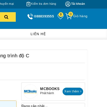
huyến mại
Kiểm tra đơn hàng
Tài khoản
0
0
Giỏ hàng
0888393555
LIÊN HỆ
ng trình độ C
MCBOOKS
Xem thêm
Phát hành
Đang cập nhật...