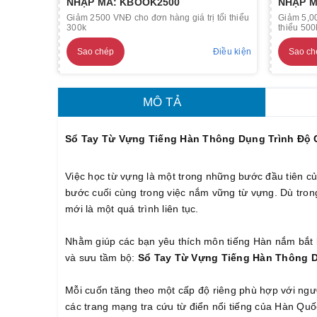
NHẬP MÃ: KBOOK2500
NHẬP M
Giảm 2500 VNĐ cho đơn hàng giá trị tối thiểu
Giảm 5,00
300k
thiểu 500
Sao chép
Điều kiện
Sao ch
MÔ TẢ
Sổ Tay Từ Vựng Tiếng Hàn Thông Dụng Trình Độ 
Việc học từ vựng là một trong những bước đầu tiên củ
bước cuối cùng trong việc nắm vững từ vựng. Dù tron
mới là một quá trình liên tục.
Nhằm giúp các bạn yêu thích môn tiếng Hàn nắm bắt 
và sưu tầm bộ:
Sổ Tay Từ Vựng Tiếng Hàn Thông Dụ
Mỗi cuốn tăng theo một cấp độ riêng phù hợp với ngư
các trang mạng tra cứu từ điển nổi tiếng của Hàn Quốc