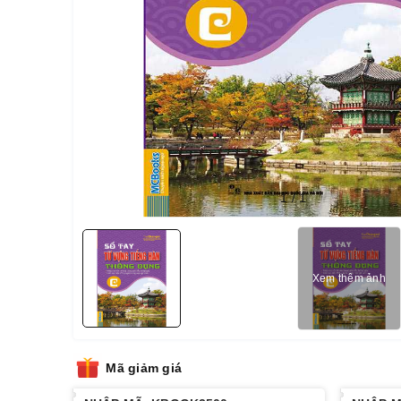
1
/
1
Xem thêm ảnh
Mã giảm giá