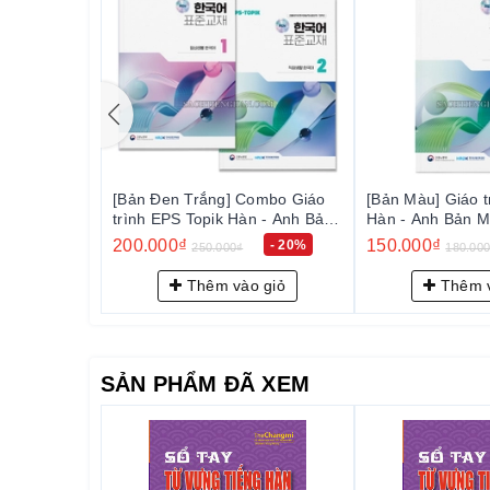
áo trình EPS
[Bản Đen Trắng] Combo Giáo
[Bản Màu] Giáo t
ản Mới 2024
trình EPS Topik Hàn - Anh Bản
Hàn - Anh Bản M
Mới 2024 Tập 1+2 - EPS-Topik
- EPS-Topik NEW 한국어 표준교
200.000₫
150.000₫
- 17%
- 20%
250.000₫
180.00
활 한국어)
NEW 한국어 표준교재 1+2 (일상
재 2 (일상생활 
생활 한국어)
 giỏ
Thêm vào giỏ
Thêm v
SẢN PHẨM ĐÃ XEM