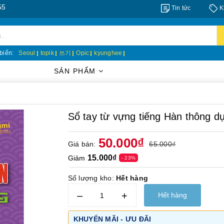
Tin tức
K
biến:
Seoul
topik
쓰기
Opic
kyunghee
SẢN PHẨM
Sổ tay từ vựng tiếng Hàn thông dụ
50.000₫
Giá bán:
65.000₫
15.000₫
Giảm
- 23%
Số lượng kho:
Hết hàng
–
+
Hết hàng
KHUYẾN MÃI - ƯU ĐÃI