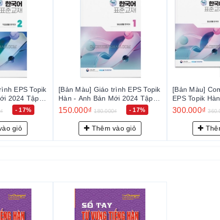
rình EPS Topik
[Bản Màu] Giáo trình EPS Topik
[Bản Màu] Com
ới 2024 Tập 2
Hàn - Anh Bản Mới 2024 Tập 1
EPS Topik Hàn
- EPS-Topik NEW 한국어 표준교
2024 Tập 1+2 - EPS-Topik 
150.000₫
300.000₫
- 17%
- 17%
0₫
180.000₫
360.
한국어)
재 1 (일상생활 한국어)
한국어 표준교재
한국어)
ào giỏ
Thêm vào giỏ
Thêm