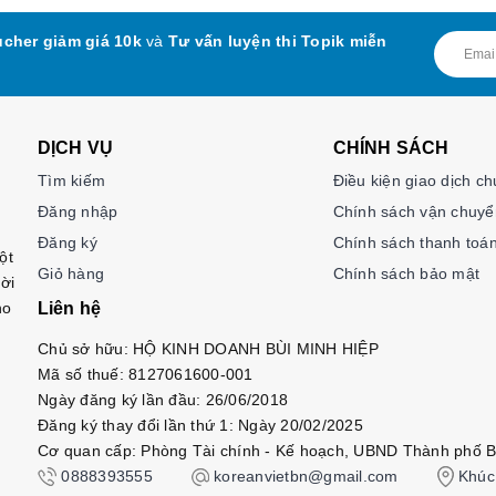
cher giảm giá 10k
và
Tư vấn luyện thi Topik miễn
DỊCH VỤ
CHÍNH SÁCH
Tìm kiếm
Điều kiện giao dịch c
Đăng nhập
Chính sách vận chuyể
Đăng ký
Chính sách thanh toá
ột
Giỏ hàng
Chính sách bảo mật
ời
ho
Liên hệ
Chủ sở hữu: HỘ KINH DOANH BÙI MINH HIỆP
Mã số thuế: 8127061600-001
Ngày đăng ký lần đầu: 26/06/2018
Đăng ký thay đổi lần thứ 1: Ngày 20/02/2025
Cơ quan cấp: Phòng Tài chính - Kế hoạch, UBND Thành phố B
0888393555
koreanvietbn@gmail.com
Khúc 