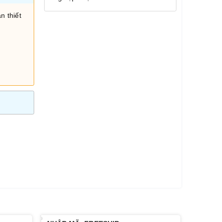
n thiết
i