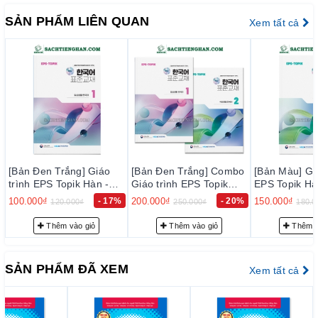
SẢN PHẨM LIÊN QUAN
Xem tất cả
[Bản Đen Trắng] Combo
[Bản Màu] Giáo trình
[Bản Màu] Gi
Giáo trình EPS Topik
EPS Topik Hàn - Anh
EPS Topik H
Hàn - Anh Bản Mới 2024
Bản Mới 2024 Tập 2 -
Bản Mới 202
%
200.000₫
- 20%
150.000₫
- 17%
150.000₫
250.000₫
180.000₫
180.
Tập 1+2 - EPS-Topik
EPS-Topik NEW 한국어
EPS-Topik
NEW 한국어 표준교재
표준교재 2 (일상생활 한
표준교재 1 
Thêm vào giỏ
Thêm vào giỏ
Thêm 
1+2 (일상생활 한국어)
국어)
국어)
SẢN PHẨM ĐÃ XEM
Xem tất cả