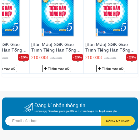
 SGK Giáo
[Bản Màu] SGK Giáo
[Bản Màu] SGK Giáo
g Hàn Tổng
Trình Tiếng Hàn Tổng
Trình Tiếng Hàn Tổng
Cho Người
Hợp Dành Cho Người
Hợp Dành Cho Người
210.000₫
210.000₫
- 29%
- 29%
- 29%
5.000₫
295.000₫
295.000₫
 Cao Cấp 5
Việt Nam - Cao Cấp 5
Việt Nam - Cao Cấp 5
m vào giỏ
Thêm vào giỏ
Thêm vào giỏ
Đăng kí nhận thông tin
...nhận ngay
Voucher giảm giá 10k
và
Tư vấn luyện thi Topik miễn phí
ĐĂNG KÝ NGAY