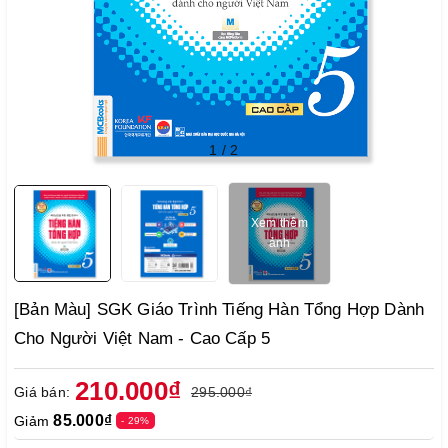
1
/
2
Xem thêm
ảnh
[Bản Màu] SGK Giáo Trình Tiếng Hàn Tổng Hợp Dành
Cho Người Việt Nam - Cao Cấp 5
210.000₫
Giá bán:
295.000₫
85.000₫
Giảm
- 29%