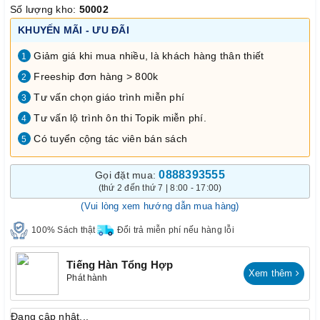
Số lượng kho:
50002
KHUYẾN MÃI - ƯU ĐÃI
Giảm giá khi mua nhiều, là khách hàng thân thiết
1
Freeship đơn hàng > 800k
2
Tư vấn chọn giáo trình miễn phí
3
Tư vấn lộ trình ôn thi Topik miễn phí.
4
Có tuyển cộng tác viên bán sách
5
0888393555
Gọi đặt mua:
(thứ 2 đến thứ 7 | 8:00 - 17:00)
(Vui lòng xem hướng dẫn mua hàng)
100% Sách thật
Đổi trả miễn phí nếu hàng lỗi
Tiếng Hàn Tổng Hợp
Xem thêm
Phát hành
Đang cập nhật...