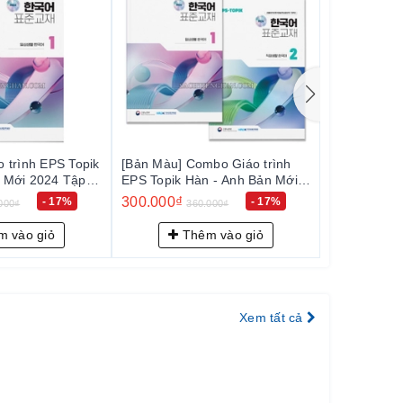
bo Giáo trình
[Sách màu] Combo Luyện viết
[Sách màu]
 - Anh Bản Mới
Tiếng Hàn Kyung Hee - 경희 한
Tiếng Hàn 
NEW
국어 쓰기 1~6
국어 듣기 1~
480.000₫
480.000₫
- 17%
- 11%
000₫
540.000₫
5
 1+2 (일상생활
 vào giỏ
Thêm vào giỏ
Th
Xem tất cả