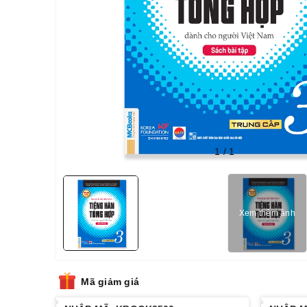
1
/
1
Xem thêm ảnh
Mã giảm giá