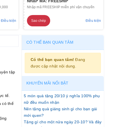
NHẬP MÃ: FREESHIP
0,000
Nhập mã FREESHIP miễn phí vận chuyển
Điều kiện
Sao chép
Điều kiện
CÓ THỂ BẠN QUAN TÂM
Có thể bạn quan tâm!
Đang
được cập nhật nội dung.
uyện tập
KHUYẾN MÃI NỔI BẬT
ực tế.
5 món quà tặng 20/10 ý nghĩa 100% phụ
nữ đều muốn nhận
à có thể
Nên tặng quà giáng sinh gì cho bạn gái
mới quen?
động
Tặng gì cho một nửa ngày 20-10? Và đây