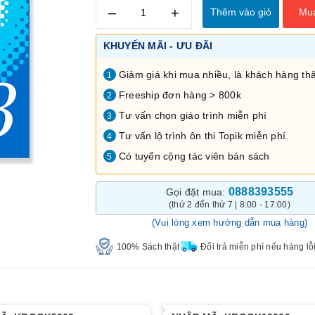
–
+
Thêm vào giỏ
Mu
KHUYẾN MÃI - ƯU ĐÃI
Giảm giá khi mua nhiều, là khách hàng thâ
1
Freeship đơn hàng > 800k
2
Tư vấn chọn giáo trình miễn phí
3
Tư vấn lộ trình ôn thi Topik miễn phí.
4
Có tuyển cộng tác viên bán sách
5
0888393555
Gọi đặt mua:
(thứ 2 đến thứ 7 | 8:00 - 17:00)
(Vui lòng xem hướng dẫn mua hàng)
100% Sách thật
Đổi trả miễn phí nếu hàng lỗ