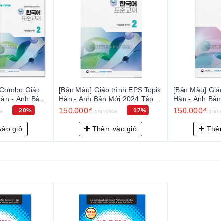
rình EPS Topik
[Bản Màu] Giáo trình EPS Topik
[Bản Màu] Com
ới 2024 Tập 2
Hàn - Anh Bản Mới 2024 Tập 1
EPS Topik Hàn
- EPS-Topik NEW 한국어 표준교
2024 Tập 1+2 - EPS-Topik 
150.000₫
300.000₫
- 17%
- 17%
0₫
180.000₫
360.
한국어)
재 1 (일상생활 한국어)
한국어 표준교재
한국어)
ào giỏ
Thêm vào giỏ
Thêm