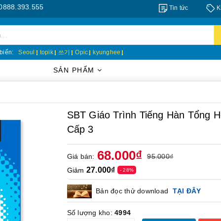
.555
Tin tức
K
biến:
Seoul
topik
쓰기
Opic
kyunghee
SẢN PHẨM
SBT Giáo Trình Tiếng Hàn Tổng 
Cấp 3
68.000₫
Giá bán:
95.000₫
27.000₫
Giảm
- 28%
Bản đọc thử download
TẠI ĐÂY
Số lượng kho:
4994