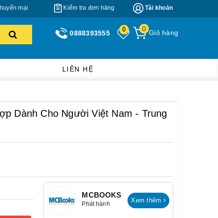
huyến mại
Kiểm tra đơn hàng
Tài khoản
0
0
Giỏ hàng
0888393555
LIÊN HỆ
Hợp Dành Cho Người Việt Nam - Trung
MCBOOKS
Xem thêm
Phát hành