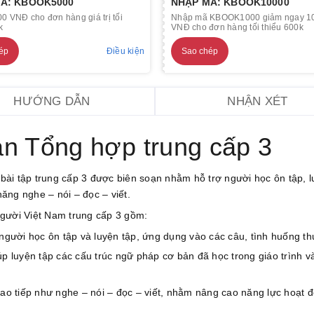
Ã: KBOOK5000
NHẬP MÃ: KBOOK10000
0 VNĐ cho đơn hàng giá trị tối
Nhập mã KBOOK1000 giảm ngay 1
k
VNĐ cho đơn hàng tối thiểu 600k
ép
Điều kiện
Sao chép
HƯỚNG DẪN
NHẬN XÉT
àn Tổng hợp trung cấp 3
ài tập trung cấp 3 được biên soạn nhằm hỗ trợ người học ôn tập, l
năng nghe – nói – đọc – viết.
người Việt Nam trung cấp 3 gồm:
người học ôn tập và luyện tập, ứng dụng vào các câu, tình huống th
p luyện tập các cấu trúc ngữ pháp cơ bản đã học trong giáo trình v
ao tiếp như nghe – nói – đọc – viết, nhằm nâng cao năng lực hoạt 