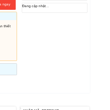
a ngay
Đang cập nhật...
n thiết
i