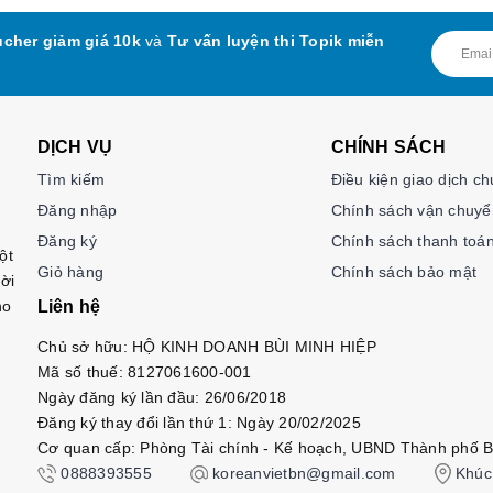
cher giảm giá 10k
và
Tư vấn luyện thi Topik miễn
DỊCH VỤ
CHÍNH SÁCH
Tìm kiếm
Điều kiện giao dịch c
Đăng nhập
Chính sách vận chuyể
Đăng ký
Chính sách thanh toá
ột
Giỏ hàng
Chính sách bảo mật
ời
ho
Liên hệ
Chủ sở hữu: HỘ KINH DOANH BÙI MINH HIỆP
Mã số thuế: 8127061600-001
Ngày đăng ký lần đầu: 26/06/2018
Đăng ký thay đổi lần thứ 1: Ngày 20/02/2025
Cơ quan cấp: Phòng Tài chính - Kế hoạch, UBND Thành phố B
0888393555
koreanvietbn@gmail.com
Khúc 