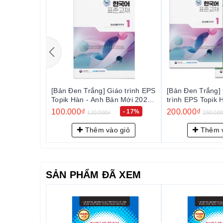
áo trình EPS
[Bản Đen Trắng] Combo Giáo
[Bản Màu] Giáo t
ản Mới 2024
trình EPS Topik Hàn - Anh Bản
Hàn - Anh Bản M
Mới 2024 Tập 1+2 - EPS-Topik
- EPS-Topik NEW 한국어 표준교
200.000₫
150.000₫
- 17%
- 20%
250.000₫
180.00
활 한국어)
NEW 한국어 표준교재 1+2 (일상
재 2 (일상생활 
생활 한국어)
 giỏ
Thêm vào giỏ
Thêm v
SẢN PHẨM ĐÃ XEM