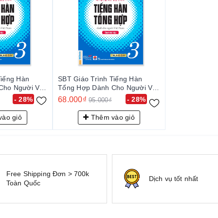
Tiếng Hàn
SBT Giáo Trình Tiếng Hàn
ho Người Việt
Tổng Hợp Dành Cho Người Việt
 3
Nam - Trung Cấp 3
- 28%
68.000₫
- 28%
95.000₫
ào giỏ
Thêm vào giỏ
Free Shipping Đơn > 700k
Dịch vụ tốt nhất
Toàn Quốc