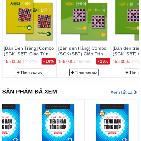
o
[Bản đen trắng] Combo
[Bản đen trắng] Combo
[Bản đen tr
(SGK+SBT) Giáo Trình
(SGK+SBT) Giáo Trình
(SGK+SBT) G
서
Tiếng Hàn Seoul 2A - 서
Tiếng Hàn Seoul 2B - 서
Tiếng Hàn S
%
155.000₫
- 18%
155.000₫
- 18%
155.000₫
190.000₫
190.000₫
190.
울대 한국어 2A
울대 한국어 2B
울대 한국어 
Thêm vào giỏ
Thêm vào giỏ
Thêm 
SẢN PHẨM ĐÃ XEM
Xem tất cả