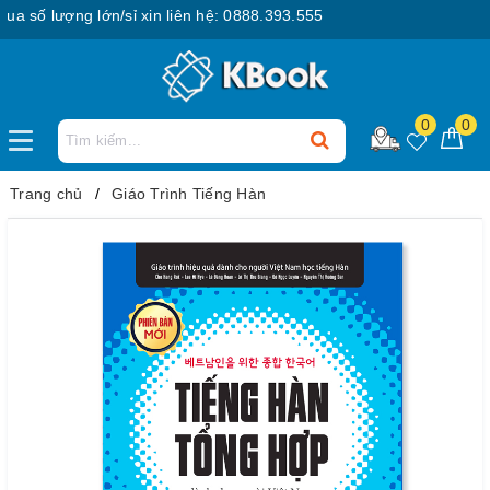
 số lượng lớn/sỉ xin liên hệ: 0888.393.555
0
0
Trang chủ
Giáo Trình Tiếng Hàn