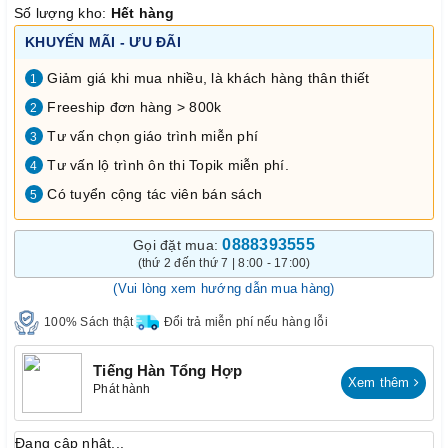
Số lượng kho:
Hết hàng
KHUYẾN MÃI - ƯU ĐÃI
Giảm giá khi mua nhiều, là khách hàng thân thiết
1
Freeship đơn hàng > 800k
2
Tư vấn chọn giáo trình miễn phí
3
Tư vấn lộ trình ôn thi Topik miễn phí.
4
Có tuyển cộng tác viên bán sách
5
0888393555
Gọi đặt mua:
(thứ 2 đến thứ 7 | 8:00 - 17:00)
(Vui lòng xem hướng dẫn mua hàng)
100% Sách thật
Đổi trả miễn phí nếu hàng lỗi
Tiếng Hàn Tổng Hợp
Xem thêm
Phát hành
Đang cập nhật...