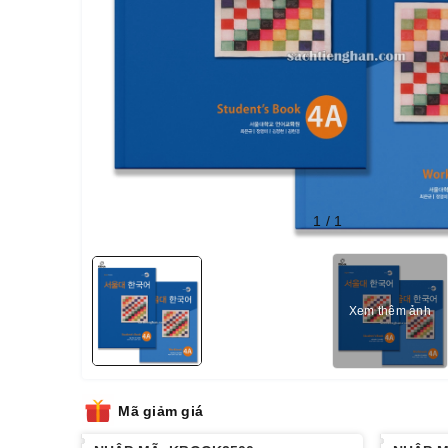
1
/
1
Xem thêm ảnh
Mã giảm giá