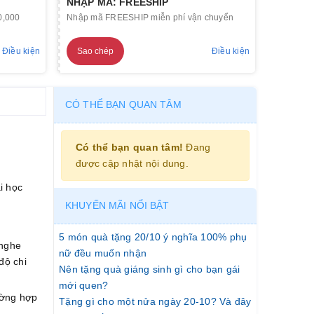
NHẬP MÃ: FREESHIP
0,000
Nhập mã FREESHIP miễn phí vận chuyển
Điều kiện
Sao chép
Điều kiện
CÓ THỂ BẠN QUAN TÂM
Có thể bạn quan tâm!
Đang
được cập nhật nội dung.
i học
KHUYẾN MÃI NỔI BẬT
5 món quà tặng 20/10 ý nghĩa 100% phụ
 nghe
nữ đều muốn nhận
độ chi
Nên tặng quà giáng sinh gì cho bạn gái
mới quen?
ường hợp
Tặng gì cho một nửa ngày 20-10? Và đây