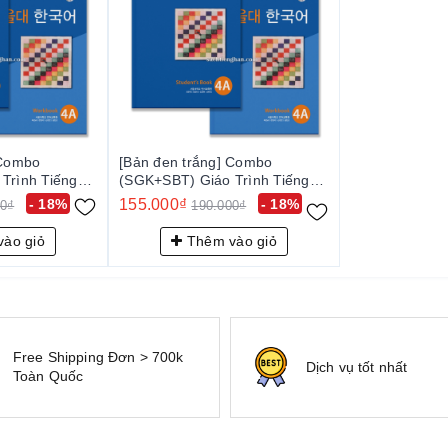
 Combo
[Bản đen trắng] Combo
Trình Tiếng
(SGK+SBT) Giáo Trình Tiếng
 - 서울대 한국어
Hàn Seoul 4A - 서울대 한국어
- 18%
155.000₫
- 18%
00₫
190.000₫
4A
ào giỏ
Thêm vào giỏ
Free Shipping Đơn > 700k
Dịch vụ tốt nhất
Toàn Quốc