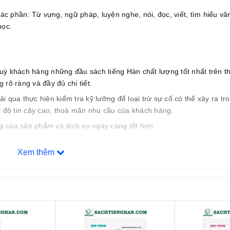
 phần: Từ vựng, ngữ pháp, luyện nghe, nói, đọc, viết, tìm hiểu vă
học.
uý khách hàng những đầu sách tiếng Hàn chất lượng tốt nhất trên th
rõ ràng và đầy đủ chi tiết.
qua thực hiện kiểm tra kỹ lưỡng để loại trừ sự cố có thể xảy ra tro
i độ tin cậy cao, thoả mãn nhu cầu của khách hàng.
ợng của sản phẩm và dịch vụ ngày càng tốt hơn.
Xem thêm
n trước bán hàng cho quý khách những sự lựa chọn phù hợp nhất với
ch.
 phí cho khách hàng.