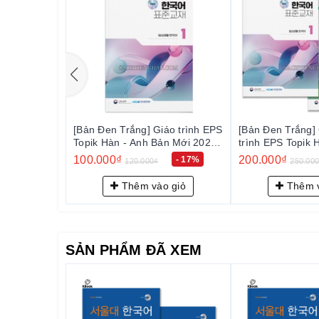
– Quý khách được hưởng chính sách CSKH thân thiết
ắng] Giáo trình EPS
[Bản Đen Trắng] Combo Giáo
[Bản Màu]
 Anh Bản Mới 2024
trình EPS Topik Hàn - Anh Bản
Hàn - Anh
Mới 2024 Tập 1+2 - EPS-Topik
- EPS-Topik NEW 한국어 표준교
200.000₫
150.000
- 17%
- 20%
20.000₫
250.000₫
(일상생활 한국어)
NEW 한국어 표준교재 1+2 (일상
재 2 (일
생활 한국어)
êm vào giỏ
Thêm vào giỏ
SẢN PHẨM ĐÃ XEM