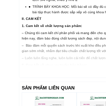
TRÌNH BÀY KHOA HỌC: Mỗi bài sẽ có đầy đủ các
bài tập thực hành được sắp xếp vô cùng khoa 
II. CAM KẾT
1. Cam k
ế
t v
ề
ch
ấ
t l
ượ
ng s
ả
n ph
ẩ
m:
– Chúng tôi cam kết chỉ phân phối và mang đến cho q
hiện nay, đảm bảo đúng chất lượng sách đẹp, nội dung 
– Bảo đảm mỗi quyển sách trước khi xuất kho đều phải 
gian sớm nhất, nhằm đạt tiêu chuẩn chất lượng tốt vớ
– Luôn luôn lắng nghe, luôn luôn cải tiến để chất lư
2. Cam k
ế
t v
ề
ph
ụ
c v
ụ
tr
ướ
c b
á
n h
à
ng:
Đội ngũ tư vấn viên của chúng tôi sẽ tư vấn thông ti
cầu… nhằm giảm thiểu tối đa mức đầu tư của quý khá
3. Cam k
ế
t v
ề
ph
ụ
c v
ụ
sau b
á
n h
à
ng:
SẢN PHẨM LIÊN QUAN
– Giao hàng nhanh và đúng thời gian theo yêu cầu.
– Tư vấn học tiếng Hàn và hướng dẫn thi TOPIK miễn