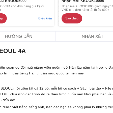
Ã: KBOOK5000
NHẬP MÃ: KBOOK10000
0 VNĐ cho đơn hàng giá trị tối
Nhập mã KBOOK1000 giảm ngay 1
k
VNĐ cho đơn hàng tối thiểu 600k
ép
Điều kiện
Sao chép
HƯỚNG DẪN
NHẬN XÉT
SEOUL 4A
 biên soạn do đội ngũ giảng viên ngôn ngữ Hàn lâu năm tại trường Đạ
áo trình dạy tiếng Hàn chuẩn mực quốc tế hiện nay.
EOUL mới gồm tất cả 12 bộ, mỗi bộ có sách + Sách bài tập + File
SEOUL chia nhỏ các trình độ ra theo từng cuốn nên khỏi phải bàn về 
C đến đó!!!
được viết bằng tiếng anh, nên các bạn sẽ không phải lo những tr