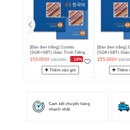
[Bản đen trắng] Combo
[Bản đen trắng]
(SGK+SBT) Giáo Trình Tiếng
(SGK+SBT) Giáo 
Hàn Seoul 4A - 서울대 한국어
Hàn Seoul 4A
155.000₫
- 18%
155.000₫
190.000₫
190.0
4A
4A
Thêm vào giỏ
Thêm v
Cam kết chuyển hàng
nhanh nhất