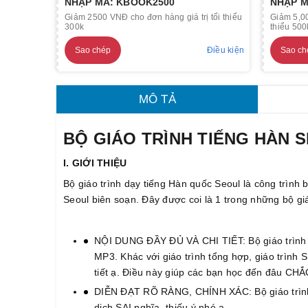
NHẬP MÃ: KBOOK2500
NHẬP M
Giảm 2500 VNĐ cho đơn hàng giá trị tối thiểu
Giảm 5,00
300k
thiểu 500
Sao chép
Điều kiện
Sao ch
MÔ TẢ
BỘ GIÁO TRÌNH TIẾNG HÀN 
I. GIỚI THIỆU
Bộ giáo trình dạy tiếng Hàn quốc Seoul là công trình
Seoul biên soạn. Đây được coi là 1 trong những bộ gi
NỘI DUNG ĐẦY ĐỦ VÀ CHI TIẾT: Bộ giáo trình S
MP3. Khác với giáo trình tổng hợp, giáo trình 
tiết ạ. Điều này giúp các bạn học đến đâu CHẮ
DIỄN ĐẠT RÕ RÀNG, CHÍNH XÁC: Bộ giáo trình 
dịch SAI nghĩa, thiếu ý nhé ạ.