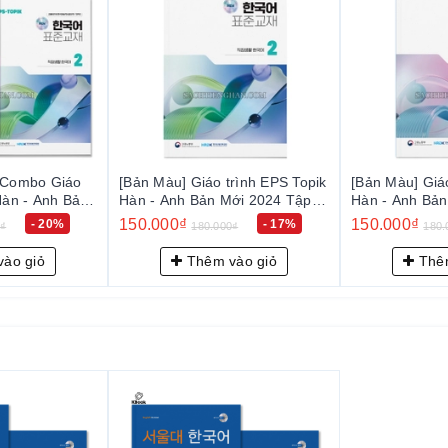
.
 Giáo trình EPS Topik
[Bản Màu] Giáo trình EPS Topik
[Bản Mà
 Bản Mới 2024 Tập 2
Hàn - Anh Bản Mới 2024 Tập 1
EPS Top
- EPS-Topik NEW 한국어 표준교
2024 Tập 1+2 
₫
150.000₫
300.00
- 17%
- 17%
180.000₫
180.000₫
상생활 한국어)
재 1 (일상생활 한국어)
한국어 
한국어)
Thêm vào giỏ
Thêm vào giỏ