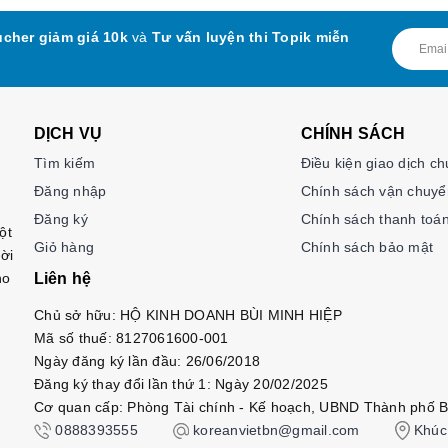
cher giảm giá 10k
và
Tư vấn luyện thi Topik miễn
DỊCH VỤ
CHÍNH SÁCH
Tìm kiếm
Điều kiện giao dịch c
Đăng nhập
Chính sách vận chuyể
Đăng ký
Chính sách thanh toá
ột
Giỏ hàng
Chính sách bảo mật
ời
ho
Liên hệ
Chủ sở hữu: HỘ KINH DOANH BÙI MINH HIỆP
Mã số thuế: 8127061600-001
Ngày đăng ký lần đầu: 26/06/2018
Đăng ký thay đổi lần thứ 1: Ngày 20/02/2025
Cơ quan cấp: Phòng Tài chính - Kế hoạch, UBND Thành phố B
0888393555
koreanvietbn@gmail.com
Khúc 