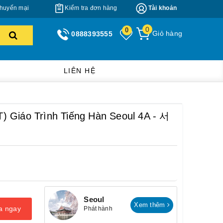
huyến mại
Kiểm tra đơn hàng
Tài khoản
0
0
Giỏ hàng
0888393555
LIÊN HỆ
 Giáo Trình Tiếng Hàn Seoul 4A - 서
Seoul
Xem thêm
a ngay
Phát hành