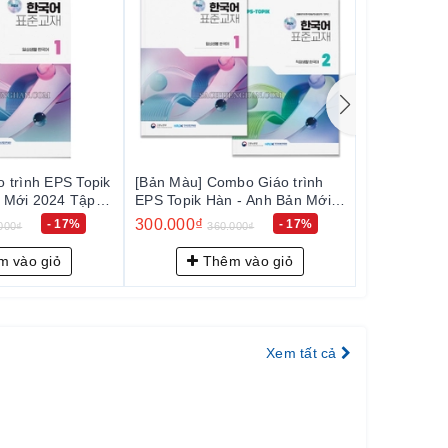
u] Combo Giáo trình
[Sách màu] Combo Luyện viết
[Sác
ik Hàn - Anh Bản Mới
Tiếng Hàn Kyung Hee - 경희 한
Tiến
- EPS-Topik NEW
국어 쓰기 1~6
국어 
0₫
480.000₫
480.
- 17%
- 11%
360.000₫
540.000₫
표준교재 1+2 (일상생활
Thêm vào giỏ
Thêm vào giỏ
Xem tất cả