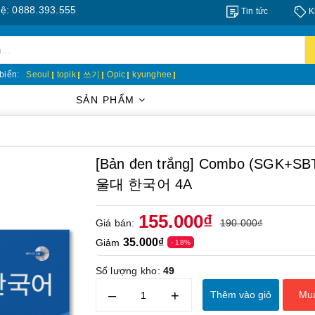
8.393.555
Tin tức
K
biến:
Seoul
topik
쓰기
Opic
kyunghee
SẢN PHẨM
[Bản đen trắng] Combo (SGK+SBT)
울대 한국어 4A
155.000₫
Giá bán:
190.000₫
35.000₫
Giảm
- 18%
Số lượng kho:
49
–
+
Thêm vào giỏ
Mu