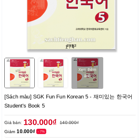
1
/
4
Xem thêm
ảnh
[Sách màu] SGK Fun Fun Korean 5 - 재미있는 한국어
Student's Book 5
130.000₫
Giá bán:
140.000₫
10.000₫
Giảm
- 7%