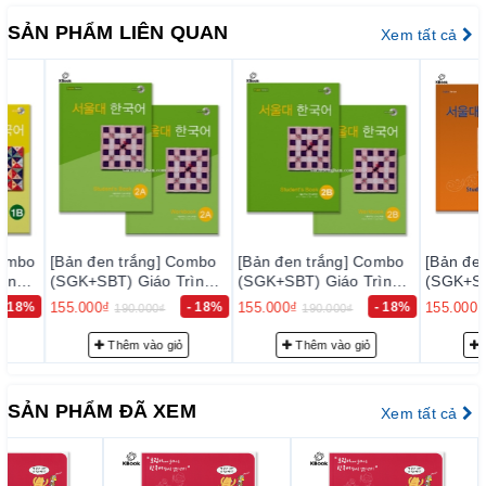
– Bảo đảm mỗi quyển sách trước khi xuất kho đều phải qua
SẢN PHẨM LIÊN QUAN
Xem tất cả
thực hiện kiểm tra kỹ lưỡng để loại trừ sự cố có thể xảy ra
trong thời gian sớm nhất, nhằm đạt tiêu chuẩn chất lượng tốt
với độ tin cậy cao, thoả mãn nhu cầu của khách hàng.
– Luôn luôn lắng nghe, luôn luôn cải tiến để chất lượng của
sản phẩm và dịch vụ ngày càng tốt hơn.
2. Cam k
ế
t v
ề
ph
ụ
c v
ụ
tr
ướ
c b
á
n h
à
ng:
Đội ngũ tư vấn viên của chúng tôi sẽ tư vấn thông tin trước
bán hàng cho quý khách những sự lựa chọn phù hợp nhất với
[Bản đen trắng] Combo
[Bản đen trắng] Combo
[Bản đen trắ
nhu cầu… nhằm giảm giúp khách hàng có sự lựa chọn phù
(SGK+SBT) Giáo Trình
(SGK+SBT) Giáo Trình
(SGK+SBT) Gi
Tiếng Hàn Seoul 2A - 서
hợp với trình độ của mình.
Tiếng Hàn Seoul 2B - 서
Tiếng Hàn Se
155.000₫
- 18%
155.000₫
- 18%
155.000₫
190.000₫
190.000₫
190.0
울대 한국어 2A
울대 한국어 2B
울대 한국어 3
3. Cam k
ế
t v
ề
ph
ụ
c v
ụ
sau b
á
n h
à
ng:
Thêm vào giỏ
Thêm vào giỏ
Thêm v
– Giao hàng nhanh và đúng thời gian theo yêu cầu.
– Tư vấn FREE học tiếng Hàn, hướng dẫn thi Topik đạt điểm
SẢN PHẨM ĐÃ XEM
Xem tất cả
cao với đội ngũ admin Topik 5,6