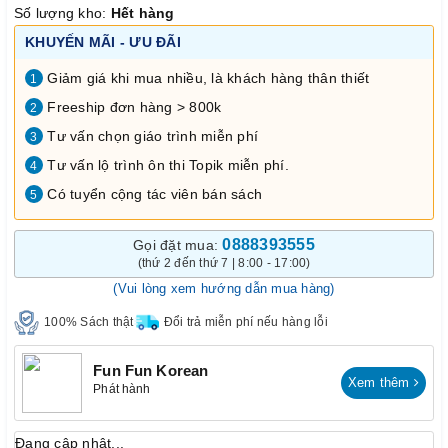
Số lượng kho:
Hết hàng
KHUYẾN MÃI - ƯU ĐÃI
Giảm giá khi mua nhiều, là khách hàng thân thiết
1
Freeship đơn hàng > 800k
2
Tư vấn chọn giáo trình miễn phí
3
Tư vấn lộ trình ôn thi Topik miễn phí.
4
Có tuyển cộng tác viên bán sách
5
0888393555
Gọi đặt mua:
(thứ 2 đến thứ 7 | 8:00 - 17:00)
(Vui lòng xem hướng dẫn mua hàng)
100% Sách thật
Đổi trả miễn phí nếu hàng lỗi
Fun Fun Korean
Xem thêm
Phát hành
Đang cập nhật...