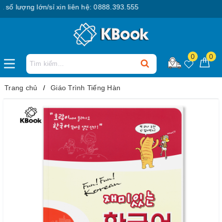
lượng lớn/sỉ xin liên hệ: 0888.393.555
0
0
Trang chủ
Giáo Trình Tiếng Hàn