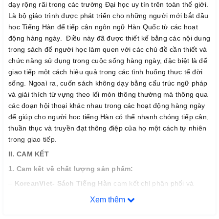
dạy rộng rãi trong các trường Đại học uy tín trên toàn thế giới.
Là bộ giáo trình được phát triển cho những người mới bắt đầu
học Tiếng Hàn để tiếp cận ngôn ngữ Hàn Quốc từ các hoạt
động hàng ngày. Điều này đã được thiết kế bằng các nội dung
trong sách để người học làm quen với các chủ đề cần thiết và
chức năng sử dụng trong cuộc sống hàng ngày, đặc biệt là để
giao tiếp một cách hiệu quả trong các tình huống thực tế đời
sống. Ngoaì ra, cuốn sách không dạy bằng cấu trúc ngữ pháp
và giải thích từ vựng theo lối mòn thông thường mà thông qua
các đoạn hội thoại khác nhau trong các hoạt động hàng ngày
để giúp cho người học tiếng Hàn có thể nhanh chóng tiếp cận,
thuần thục và truyền đạt thông điệp của họ một cách tự nhiên
trong giao tiếp.
II. CAM KẾT
1. Cam k
ế
t v
ề
ch
ấ
t l
ượ
ng s
ả
n ph
ẩ
m:
–
KoreanViet- Sách Tiếng Hàn
cam kết chỉ phân phối và
mang đến cho quý khách hàng những đầu sách tiếng Hàn chất
Xem thêm
lượng tốt nhất trên thị trường hiện nay, đảm bảo đúng chất
lượng sách đẹp, nội dung rõ ràng và đầy đủ chi tiết.