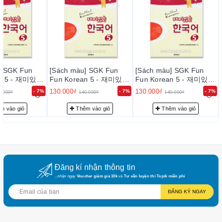
] SGK Fun
[Sách màu] SGK Fun
[Sách màu] SGK Fun
an 5 - 재미있는
Fun Korean 5 - 재미있는
Fun Korean 5 - 재미있는
nt's Book 5
한국어 Student's Book 5
한국어 Student's Book 5
130.000₫
130.000₫
- 7%
- 7%
- 7%
0.000₫
140.000₫
140.000₫
m vào giỏ
Thêm vào giỏ
Thêm vào giỏ
Đăng kí nhận thông tin
...nhận ngay
Voucher giảm giá 10k
và
Tư vấn luyện thi Topik miễn phí
ĐĂNG KÝ NGAY