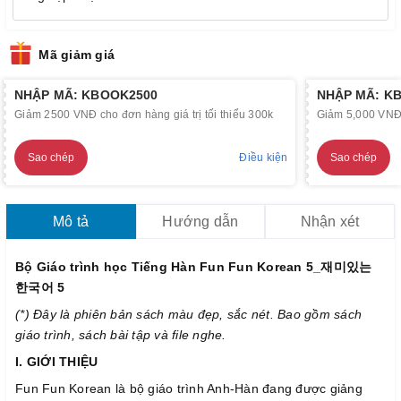
Mã giảm giá
NHẬP MÃ: KBOOK2500
NHẬP MÃ: K
Giảm 2500 VNĐ cho đơn hàng giá trị tối thiểu 300k
Giảm 5,000 VNĐ c
Sao chép
Điều kiện
Sao chép
Mô tả
Hướng dẫn
Nhận xét
Bộ Giáo trình học Tiếng Hàn Fun Fun Korean 5_재미있는
한국어 5
(*) Đây là phiên bản sách màu đẹp, sắc nét. Bao gồm sách
giáo trình, sách bài tập và file nghe.
I. GIỚI THIỆU
Fun Fun Korean là bộ giáo trình Anh-Hàn đang được giảng