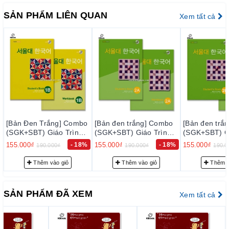
có thể trải nghiệm khi sống tại Hàn Quốc .
SẢN PHẨM LIÊN QUAN
Xem tất cả
II. CAM KẾT
1. Cam k
ế
t v
ề
ch
ấ
t l
ượ
ng s
ả
n ph
ẩ
m:
–
KoreanViet- Sách Tiếng Hàn
cam kết chỉ phân phối và
mang đến cho quý khách hàng những đầu sách tiếng Hàn chất
lượng tốt nhất trên thị trường hiện nay, đảm bảo đúng chất
lượng sách đẹp, nội dung rõ ràng và đầy đủ chi tiết.
– Bảo đảm mỗi quyển sách trước khi xuất kho đều phải qua
thực hiện kiểm tra kỹ lưỡng để loại trừ sự cố có thể xảy ra
trong thời gian sớm nhất, nhằm đạt tiêu chuẩn chất lượng tốt
o
[Bản đen trắng] Combo
[Bản đen trắng] Combo
[Bản đen tr
(SGK+SBT) Giáo Trình
(SGK+SBT) Giáo Trình
(SGK+SBT) 
với độ tin cậy cao, thoả mãn nhu cầu của khách hàng.
서
Tiếng Hàn Seoul 2A - 서
Tiếng Hàn Seoul 2B - 서
Tiếng Hàn S
%
155.000₫
- 18%
155.000₫
- 18%
155.000₫
190.000₫
190.000₫
190
– Luôn luôn lắng nghe, luôn luôn cải tiến để chất lượng của
울대 한국어 2A
울대 한국어 2B
울대 한국어 
sản phẩm và dịch vụ ngày càng tốt hơn.
Thêm vào giỏ
Thêm vào giỏ
Thêm 
2. Cam k
ế
t v
ề
ph
ụ
c v
ụ
tr
ướ
c b
á
n h
à
ng:
Đội ngũ tư vấn viên của chúng tôi sẽ tư vấn thông tin trước
SẢN PHẨM ĐÃ XEM
Xem tất cả
bán hàng cho quý khách những sự lựa chọn phù hợp nhất với
nhu cầu… nhằm giảm giúp khách hàng có sự lựa chọn phù
hợp với trình độ của mình.