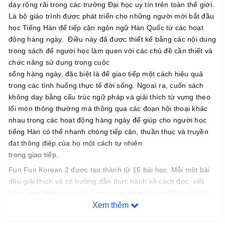
dạy rộng rãi trong các trường Đại học uy tín trên toàn thế giới.
Là bộ giáo trình được phát triển cho những người mới bắt đầu
học Tiếng Hàn để tiếp cận ngôn ngữ Hàn Quốc từ các hoạt
động hàng ngày. Điều này đã được thiết kế bằng các nội dung
trong sách để người học làm quen với các chủ đề cần thiết và
chức năng sử dụng trong cuộc
sống hàng ngày, đặc biệt là để giao tiếp một cách hiệu quả
trong các tình huống thực tế đời sống. Ngoaì ra, cuốn sách
không dạy bằng cấu trúc ngữ pháp và giải thích từ vựng theo
lối mòn thông thường mà thông qua các đoạn hội thoại khác
nhau trong các hoạt động hàng ngày để giúp cho người học
tiếng Hàn có thể nhanh chóng tiếp cận, thuần thục và truyền
đạt thông điệp của họ một cách tự nhiên
trong giao tiếp.
Fun Fun Korean 2 được tạo thành từ 15 bài học. Mỗi một bài
đều giải thích và có hướng dẫn thực hành về cách đọc, viết
tiếng Hàn thông qua việc làm quen với giá trị ngữ âm và hình
dạng chữ cái Hàn Quốc . Phần còn lại của cuốn sách bao gồm
Xem thêm
các chủ đề tập trung vào các tình huống thực tế mà người học