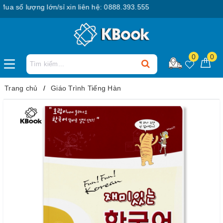
số lượng lớn/sỉ xin liên hệ: 0888.393.555
0
0
Trang chủ
Giáo Trình Tiếng Hàn