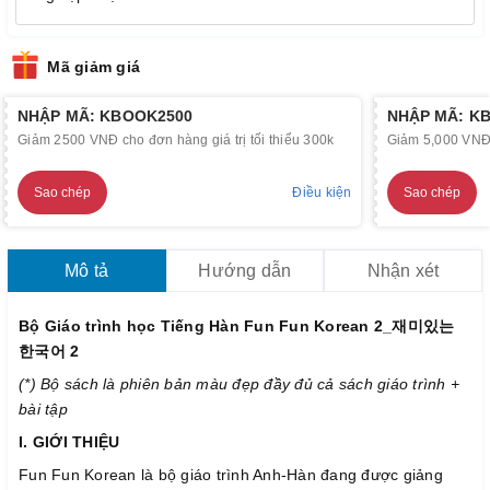
Mã giảm giá
NHẬP MÃ: KBOOK2500
NHẬP MÃ: K
Giảm 2500 VNĐ cho đơn hàng giá trị tối thiểu 300k
Giảm 5,000 VNĐ c
Sao chép
Điều kiện
Sao chép
Mô tả
Hướng dẫn
Nhận xét
Bộ Giáo trình học Tiếng Hàn Fun Fun Korean 2_재미있는
한국어 2
(*) Bộ sách là phiên bản màu đẹp đầy đủ cả sách giáo trình +
bài tập
I. GIỚI THIỆU
Fun Fun Korean là bộ giáo trình Anh-Hàn đang được giảng