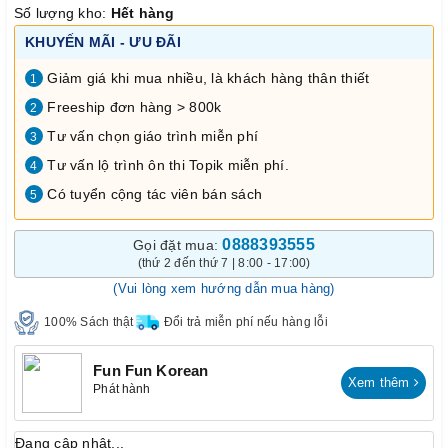
Số lượng kho:
Hết hàng
KHUYẾN MÃI - ƯU ĐÃI
Giảm giá khi mua nhiều, là khách hàng thân thiết
1
Freeship đơn hàng > 800k
2
Tư vấn chọn giáo trình miễn phí
3
Tư vấn lộ trình ôn thi Topik miễn phí.
4
Có tuyển cộng tác viên bán sách
5
0888393555
Gọi đặt mua:
(thứ 2 đến thứ 7 | 8:00 - 17:00)
(Vui lòng xem hướng dẫn mua hàng)
100% Sách thật
Đổi trả miễn phí nếu hàng lỗi
Fun Fun Korean
Xem thêm
Phát hành
Đang cập nhật...