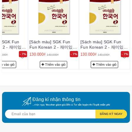
3. Cam k
ế
t v
ề
ph
ụ
c v
ụ
sau b
á
n h
à
ng:
– Giao hàng nhanh và đúng thời gian theo yêu cầu.
– Tư vấn FREE học tiếng Hàn, hướng dẫn thi Topik đạt điểm
cao với đội ngũ admin Topik 5,6
] SGK Fun
[Sách màu] SGK Fun
[Sách màu] SGK Fun
an 2 - 재미있는
Fun Korean 2 - 재미있는
Fun Korean 2 - 재미있는
nt's Book 2
한국어 Student's Book 2
한국어 Student's Book 2
130.000₫
130.000₫
- 7%
- 7%
- 7%
0.000₫
140.000₫
140.000₫
m vào giỏ
Thêm vào giỏ
Thêm vào giỏ
Đăng kí nhận thông tin
...nhận ngay
Voucher giảm giá 10k
và
Tư vấn luyện thi Topik miễn phí
ĐĂNG KÝ NGAY