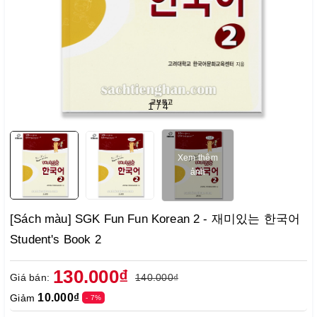
1
/
4
Xem thêm
ảnh
[Sách màu] SGK Fun Fun Korean 2 - 재미있는 한국어
Student's Book 2
130.000₫
Giá bán:
140.000₫
10.000₫
Giảm
- 7%