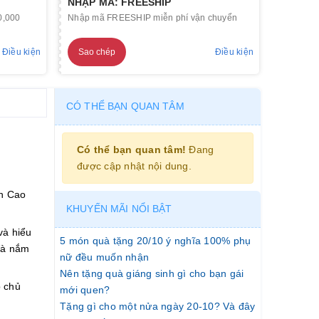
NHẬP MÃ: FREESHIP
0,000
Nhập mã FREESHIP miễn phí vận chuyển
Điều kiện
Sao chép
Điều kiện
CÓ THỂ BẠN QUAN TÂM
Có thể bạn quan tâm!
Đang
được cập nhật nội dung.
ến Cao
KHUYẾN MÃI NỔI BẬT
và hiểu
5 món quà tặng 20/10 ý nghĩa 100% phụ
Và nắm
nữ đều muốn nhận
Nên tặng quà giáng sinh gì cho bạn gái
p chủ
mới quen?
Tặng gì cho một nửa ngày 20-10? Và đây