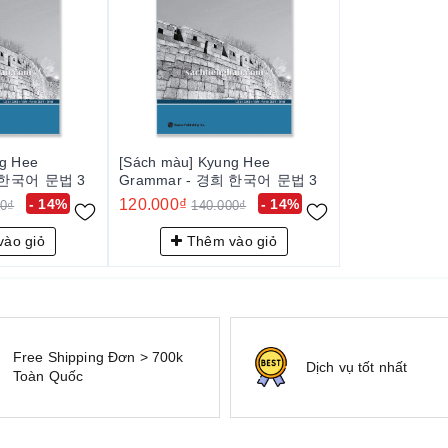
ng Hee
[Sách màu] Kyung Hee
희 한국어 문법 3
Grammar - 경희 한국어 문법 3
- 14%
120.000₫
- 14%
00₫
140.000₫
ào giỏ
Thêm vào giỏ
Free Shipping Đơn > 700k
Dịch vụ tốt nhất
Toàn Quốc