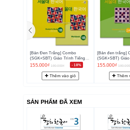
o
[Bản Đen Trắng] Combo
[Bản đen trắng] Com
Tiếng
(SGK+SBT) Giáo Trình Tiếng
(SGK+SBT) Giáo Trì
대 한국어
Hàn Seoul 1B - 서울대 한국어
Hàn Seoul 2A - 
155.000₫
155.000₫
 18%
- 18%
190.000₫
190.000₫
1B
2A
ỏ
Thêm vào giỏ
Thêm vào 
SẢN PHẨM ĐÃ XEM