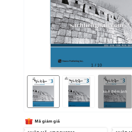
1
/
10
Xem thêm ảnh
Mã giảm giá