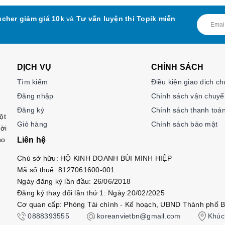
cher giảm giá 10k
và
Tư vấn luyện thi Topik miễn
DỊCH VỤ
CHÍNH SÁCH
Tìm kiếm
Điều kiện giao dịch c
Đăng nhập
Chính sách vận chuyể
Đăng ký
Chính sách thanh toá
ột
Giỏ hàng
Chính sách bảo mật
ời
ho
Liên hệ
Chủ sở hữu: HỘ KINH DOANH BÙI MINH HIỆP
Mã số thuế: 8127061600-001
Ngày đăng ký lần đầu: 26/06/2018
Đăng ký thay đổi lần thứ 1: Ngày 20/02/2025
Cơ quan cấp: Phòng Tài chính - Kế hoạch, UBND Thành phố B
0888393555
koreanvietbn@gmail.com
Khúc 