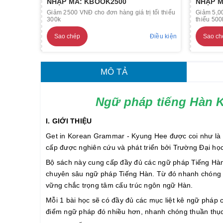
NHẬP MÃ: KBOOK2500
NHẬP M
Giảm 2500 VNĐ cho đơn hàng giá trị tối thiểu
Giảm 5,00
300k
thiểu 500
Sao chép
Điều kiện
Sao ch
MÔ TẢ
Ngữ pháp tiếng Hàn K
I. GIỚI THIỆU
Get in Korean Grammar - Kyung Hee được coi như là
cấp được nghiên cứu và phát triển bởi Trường Đại họ
Bộ sách này cung cấp đầy đủ các ngữ pháp Tiếng Hà
chuyên sâu ngữ pháp Tiếng Hàn. Từ đó nhanh chóng v
vững chắc trọng tâm cấu trúc ngôn ngữ Hàn.
Mỗi 1 bài học sẽ có đầy đủ các mục liệt kê ngữ pháp 
điểm ngữ pháp đó nhiều hơn, nhanh chóng thuần thục