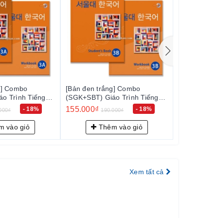
Combo
[Bản đen trắng] Combo
[Bản đen trắng
rình Tiếng
(SGK+SBT) Giáo Trình Tiếng
(SGK+SBT) Giáo
- 서울대 한국어
Hàn Seoul 3B - 서울대 한국어
Hàn Seoul 4A
155.000₫
155.000₫
- 18%
- 18%
190.000₫
190.0
3B
4A
o giỏ
Thêm vào giỏ
Thêm 
Xem tất cả