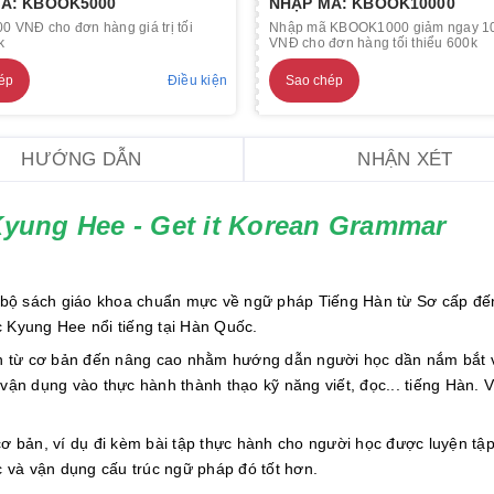
Ã: KBOOK5000
NHẬP MÃ: KBOOK10000
0 VNĐ cho đơn hàng giá trị tối
Nhập mã KBOOK1000 giảm ngay 1
k
VNĐ cho đơn hàng tối thiểu 600k
ép
Điều kiện
Sao chép
HƯỚNG DẪN
NHẬN XÉT
yung Hee - Get it Korean Grammar
 bộ sách giáo khoa chuẩn mực về ngữ pháp Tiếng Hàn từ Sơ cấp đ
c Kyung Hee nổi tiếng tại Hàn Quốc.
n từ cơ bản đến nâng cao nhằm hướng dẫn người học dần nắm bắt 
ận dụng vào thực hành thành thạo kỹ năng viết, đọc... tiếng Hàn. 
cơ bản, ví dụ đi kèm bài tập thực hành cho người học được luyện tậ
 và vận dụng cấu trúc ngữ pháp đó tốt hơn.