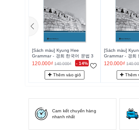
[Sách màu] Kyung Hee
[Sách màu] Kyu
Grammar - 경희 한국어 문법 3
Grammar - 경
120.000₫
- 14%
120.000₫
140.000₫
140.0
Thêm vào giỏ
Thêm v
Cam kết chuyển hàng
nhanh nhất