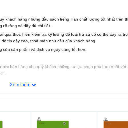
uý khách hàng những đầu sách tiếng Hàn chất lượng tốt nhất trên th
rõ ràng và đầy đủ chi tiết.
qua thực hiện kiểm tra kỹ lưỡng để loại trừ sự cố có thể xảy ra tro
i độ tin cậy cao, thoả mãn nhu cầu của khách hàng.
ợng của sản phẩm và dịch vụ ngày càng tốt hơn.
n trước bán hàng cho quý khách những sự lựa chọn phù hợp nhất với
ch.
Xem thêm
 phí cho khách hàng.
.