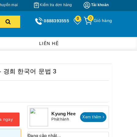
huyến mại
Kiểm tra đơn hàng
Tài khoản
0
0
Giỏ hàng
0888393555
LIÊN HỆ
ar - 경희 한국어 문법 3
Kyung Hee
Xem thêm
a ngay
Phát hành
Đang cập nhật...