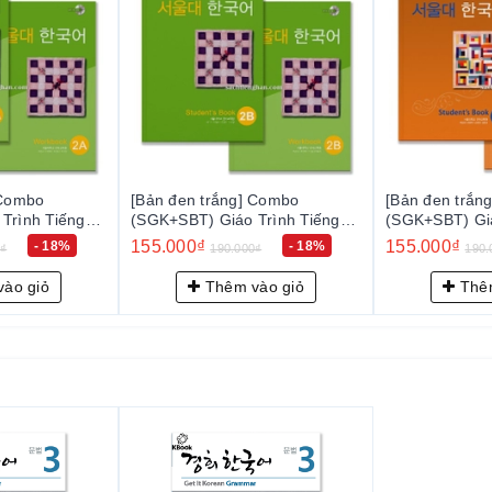
bo
[Bản đen trắng] Combo
[Bản đen trắng] 
nh Tiếng
(SGK+SBT) Giáo Trình Tiếng
(SGK+SBT) Giáo T
서울대 한국어
Hàn Seoul 2B - 서울대 한국어
Hàn Seoul 3A 
155.000₫
155.000₫
- 18%
- 18%
190.000₫
190.000₫
2B
3A
giỏ
Thêm vào giỏ
Thêm và