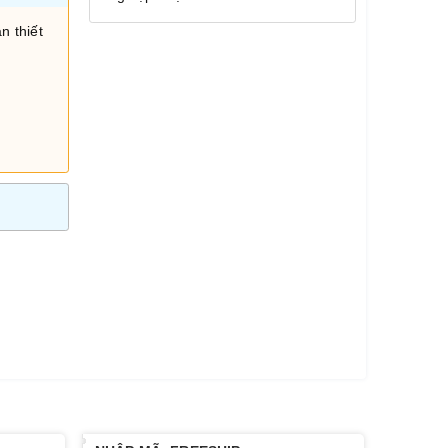
n thiết
i