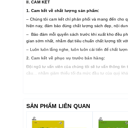
II. CAM KẾT
1. Cam k
ế
t v
ề
ch
ấ
t l
ượ
ng s
ả
n ph
ẩ
m:
– Chúng tôi cam kết chỉ phân phối và mang đến cho q
hiện nay, đảm bảo đúng chất lượng sách đẹp, nội dung 
– Bảo đảm mỗi quyển sách trước khi xuất kho đều phải 
gian sớm nhất, nhằm đạt tiêu chuẩn chất lượng tốt vớ
– Luôn luôn lắng nghe, luôn luôn cải tiến để chất lư
2. Cam k
ế
t v
ề
ph
ụ
c v
ụ
tr
ướ
c b
á
n h
à
ng:
Đội ngũ tư vấn viên của chúng tôi sẽ tư vấn thông ti
cầu… nhằm giảm thiểu tối đa mức đầu tư của quý khá
3. Cam k
ế
t v
ề
ph
ụ
c v
ụ
sau b
á
n h
à
ng:
– Giao hàng nhanh và đúng thời gian theo yêu cầu.
– Tư vấn học tiếng Hàn và hướng dẫn thi TOPIK miễn
SẢN PHẨM LIÊN QUAN
– Quý khách được hưởng chính sách CSKH thân thiết