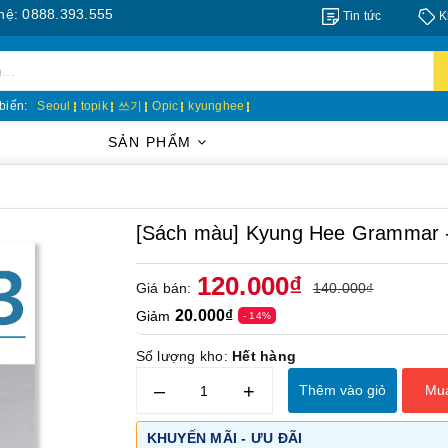
8.393.555
Tin tức
K
biến:
Seoul
topik
쓰기
Opic
kyunghee
SẢN PHẨM
[Sách màu] Kyung Hee Gramm
120.000₫
Giá bán:
140.000₫
20.000₫
Giảm
- 14%
Số lượng kho:
Hết hàng
–
+
Thêm vào giỏ
Mu
KHUYẾN MÃI - ƯU ĐÃI