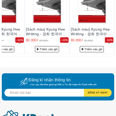
được đảm bảo sử dụng dịch vụ tốt nhất, uy tín nhất: đặt hàng
nhanh chóng, theo dõi đơn hàng qua giao diện quản lý
2. Sách được gửi qua các đơn vị giao hàng uy tín :
giaohangnhanh.vn, giao hàng tiết kiệm....
] Kyung Hee
[Sách màu] Kyung Hee
[Sách màu] Kyung Hee
 - 경희 한국어 쓰
Writting - 경희 한국어 쓰
Writting - 경희 한국어 쓰
3. Thời gian giao hàng trung bình từ 2~ 7 ngày tùy theo
기 6
기 6
khu vực, vùng miền.... Ví dụ: đến Hà Nội trung bình 2~4
80.000₫
80.000₫
- 11%
- 11%
- 11%
00₫
90.000₫
90.000₫
ngày, HCM 3~ 5 ngày...
m vào giỏ
Thêm vào giỏ
Thêm vào giỏ
4. Chi phí vận chuyển : chi phí về HN nội thành khoảng
30k, về HCM nội thành khoảng 50k, về các tỉnh xa, huyện, xã
xa có thể thêm 1 chút .
Đăng kí nhận thông tin
...nhận ngay
Voucher giảm giá 10k
và
Tư vấn luyện thi Topik miễn phí
ĐĂNG KÝ NGAY