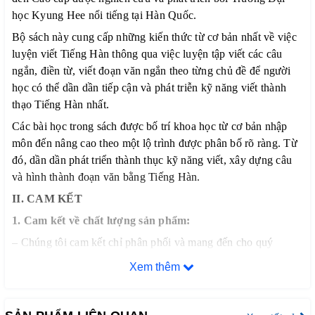
học Kyung Hee nổi tiếng tại Hàn Quốc.
Bộ sách này cung cấp những kiến thức từ cơ bản nhất về việc
luyện viết Tiếng Hàn thông qua việc luyện tập viết các câu
ngắn, điền từ, viết đoạn văn ngắn theo từng chủ đề để người
học có thể dần dần tiếp cận và phát triễn kỹ năng viết thành
thạo Tiếng Hàn nhất.
Các bài học trong sách được bố trí khoa học từ cơ bản nhập
môn đến nâng cao theo một lộ trình được phân bố rõ ràng. Từ
đó, dần dần phát triển thành thục kỹ năng viết, xây dựng câu
và hình thành đoạn văn bằng Tiếng Hàn.
II. CAM KẾT
1. Cam kết về chất lượng sản phẩm:
– Chúng tôi cam kết chỉ phân phối và mang đến cho quý
khách hàng những đầu sách tiếng Hàn chất lượng tốt nhất trên
Xem thêm
thị trường hiện nay, đảm bảo đúng chất lượng sách đẹp, nội
dung rõ ràng và đầy đủ chi tiết.
– Bảo đảm mỗi quyển sách trước khi xuất kho đều phải qua