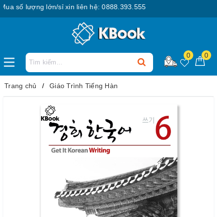
 số lượng lớn/sỉ xin liên hệ: 0888.393.555
0
0
Trang chủ
Giáo Trình Tiếng Hàn