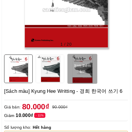
1
/
20
Xem thêm
ảnh
[Sách màu] Kyung Hee Writting - 경희 한국어 쓰기 6
80.000₫
Giá bán:
90.000₫
10.000₫
Giảm
- 11%
Số lượng kho:
Hết hàng