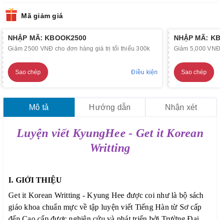
Mã giảm giá
NHẬP MÃ: KBOOK2500
NHẬP MÃ: K
Giảm 2500 VNĐ cho đơn hàng giá trị tối thiểu 300k
Giảm 5,000 VNĐ c
Sao chép
Điều kiện
Sao chép
Mô tả
Hướng dẫn
Nhận xét
Luyện viết KyungHee - Get it Korean
Writting
I. GIỚI THIỆU
Get it Korean Writting - Kyung Hee được coi như là bộ sách
giáo khoa chuẩn mực về tập luyện viết Tiếng Hàn từ Sơ cấp
đến Cao cấp được nghiên cứu và phát triển bởi Trường Đại