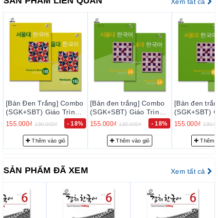
SẢN PHẨM LIÊN QUAN
Xem tất cả
thực hiện kiểm tra kỹ lưỡng để loại trừ sự cố có thể xảy ra
trong thời gian sớm nhất, nhằm đạt tiêu chuẩn chất lượng tốt
với độ tin cậy cao, thoả mãn nhu cầu của khách hàng.
– Luôn luôn lắng nghe, luôn luôn cải tiến để chất lượng của
sản phẩm và dịch vụ ngày càng tốt hơn.
2. Cam kết về phục vụ trước bán hàng:
Đội ngũ tư vấn viên của chúng tôi sẽ tư vấn thông tin trước
bo
bán hàng cho quý khách những sự lựa chọn phù hợp nhất với
[Bản đen trắng] Combo
[Bản đen trắng] Combo
[Bản đen t
h
(SGK+SBT) Giáo Trình
(SGK+SBT) Giáo Trình
(SGK+SBT) 
nhu cầu… nhằm giảm thiểu tối đa mức đầu tư của quý khách.
 서
Tiếng Hàn Seoul 2A - 서
Tiếng Hàn Seoul 2B - 서
Tiếng Hàn 
8%
155.000₫
- 18%
155.000₫
- 18%
155.000₫
190.000₫
190.000₫
190
울대 한국어 2A
울대 한국어 2B
울대 한국어 
3. Cam kết về phục vụ sau bán hàng:
Thêm vào giỏ
Thêm vào giỏ
Thêm
– Giao hàng nhanh và đúng thời gian theo yêu cầu.
– Tư vấn học tiếng Hàn và hướng dẫn thi TOPIK miễn phí
SẢN PHẨM ĐÃ XEM
Xem tất cả
cho khách hàng.
– Quý khách được hưởng chính sách CSKH thân thiết.
III. PHƯƠNG THỨC VẬN CHUYỂN
1. Khi đặt hàng tại website của chúng tôi, khách hàng