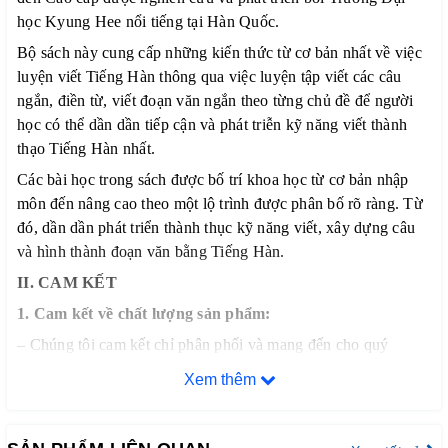
học Kyung Hee nổi tiếng tại Hàn Quốc.
Bộ sách này cung cấp những kiến thức từ cơ bản nhất về việc
luyện viết Tiếng Hàn thông qua việc luyện tập viết các câu
ngắn, điền từ, viết đoạn văn ngắn theo từng chủ đề để người
học có thể dần dần tiếp cận và phát triễn kỹ năng viết thành
thạo Tiếng Hàn nhất.
Các bài học trong sách được bố trí khoa học từ cơ bản nhập
môn đến nâng cao theo một lộ trình được phân bố rõ ràng. Từ
đó, dần dần phát triển thành thục kỹ năng viết, xây dựng câu
và hình thành đoạn văn bằng Tiếng Hàn.
II. CAM KẾT
1. Cam kết về chất lượng sản phẩm:
– Chúng tôi cam kết chỉ phân phối và mang đến cho quý
khách hàng những đầu sách tiếng Hàn chất lượng tốt nhất trên
Xem thêm
thị trường hiện nay, đảm bảo đúng chất lượng sách đẹp, nội
dung rõ ràng và đầy đủ chi tiết.
– Bảo đảm mỗi quyển sách trước khi xuất kho đều phải qua