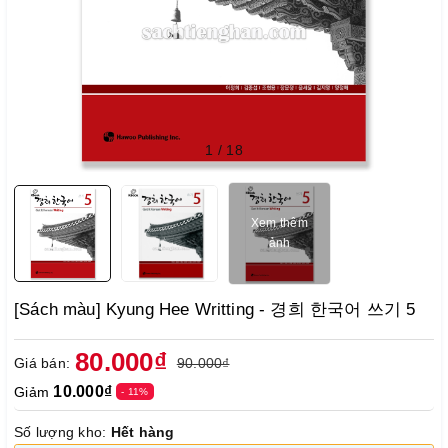
1
/
18
Xem thêm
ảnh
[Sách màu] Kyung Hee Writting - 경희 한국어 쓰기 5
80.000₫
Giá bán:
90.000₫
10.000₫
Giảm
- 11%
Số lượng kho:
Hết hàng