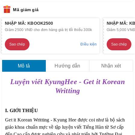
Mã giảm giá
NHẬP MÃ: KBOOK2500
NHẬP MÃ: K
Giảm 2500 VNĐ cho đơn hàng giá trị tối thiểu 300k
Giảm 5,000 VNĐ c
Sao chép
Điều kiện
Sao chép
Mô tả
Hướng dẫn
Nhận xét
Luyện viết KyungHee - Get it Korean
Writting
I. GIỚI THIỆU
Get it Korean Writting - Kyung Hee được coi như là bộ sách
giáo khoa chuẩn mực về tập luyện viết Tiếng Hàn từ Sơ cấp
đến Cao cấp được nghiên cứu và phát triển bởi Trường Đại