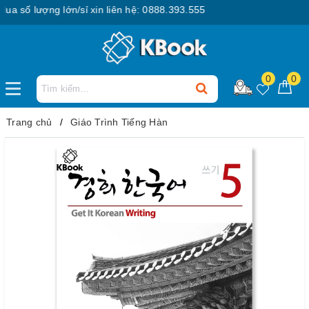
 số lượng lớn/sỉ xin liên hệ: 0888.393.555
0
0
Trang chủ
Giáo Trình Tiếng Hàn