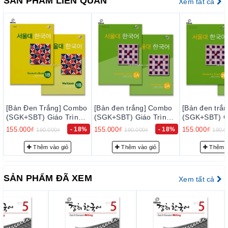
SẢN PHẨM LIÊN QUAN
Xem tất cả
thực hiện kiểm tra kỹ lưỡng để loại trừ sự cố có thể xảy ra
trong thời gian sớm nhất, nhằm đạt tiêu chuẩn chất lượng tốt
với độ tin cậy cao, thoả mãn nhu cầu của khách hàng.
– Luôn luôn lắng nghe, luôn luôn cải tiến để chất lượng của
sản phẩm và dịch vụ ngày càng tốt hơn.
2. Cam kết về phục vụ trước bán hàng:
Đội ngũ tư vấn viên của chúng tôi sẽ tư vấn thông tin trước
ombo
bán hàng cho quý khách những sự lựa chọn phù hợp nhất với
[Bản đen trắng] Combo
[Bản đen trắng] Combo
[Bản đen
nh
(SGK+SBT) Giáo Trình
(SGK+SBT) Giáo Trình
(SGK+SBT
nhu cầu… nhằm giảm thiểu tối đa mức đầu tư của quý khách.
 - 서
Tiếng Hàn Seoul 2A - 서
Tiếng Hàn Seoul 2B - 서
Tiếng Hà
 18%
155.000₫
- 18%
155.000₫
- 18%
155.000₫
190.000₫
190.000₫
울대 한국어 2A
울대 한국어 2B
울대 한국
3. Cam kết về phục vụ sau bán hàng:
Thêm vào giỏ
Thêm vào giỏ
Th
– Giao hàng nhanh và đúng thời gian theo yêu cầu.
– Tư vấn học tiếng Hàn và hướng dẫn thi TOPIK miễn phí
SẢN PHẨM ĐÃ XEM
Xem tất cả
cho khách hàng.
– Quý khách được hưởng chính sách CSKH thân thiết.
III. PHƯƠNG THỨC VẬN CHUYỂN
1. Khi đặt hàng tại website của chúng tôi, khách hàng