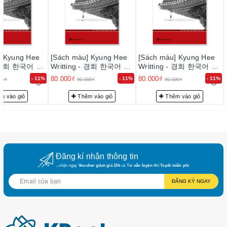
được đảm bảo sử dụng dịch vụ tốt nhất, uy tín nhất: đặt hàng
nhanh chóng, theo dõi đơn hàng qua giao diện quản lý
2. Sách được gửi qua các đơn vị giao hàng uy tín :
giaohangnhanh.vn, giao hàng tiết kiệm....
] Kyung Hee
[Sách màu] Kyung Hee
[Sách màu] Kyung Hee
 - 경희 한국어 쓰
Writting - 경희 한국어 쓰
Writting - 경희 한국어 쓰
3. Thời gian giao hàng trung bình từ 2~ 7 ngày tùy theo
기 5
기 5
khu vực, vùng miền.... Ví dụ: đến Hà Nội trung bình 2~4
80.000₫
80.000₫
- 11%
- 11%
- 11%
00₫
90.000₫
90.000₫
ngày, HCM 3~ 5 ngày...
m vào giỏ
Thêm vào giỏ
Thêm vào giỏ
4. Chi phí vận chuyển : chi phí về HN nội thành khoảng
30k, về HCM nội thành khoảng 50k, về các tỉnh xa, huyện, xã
xa có thể thêm 1 chút .
Đăng kí nhận thông tin
...nhận ngay
Voucher giảm giá 10k
và
Tư vấn luyện thi Topik miễn phí
ĐĂNG KÝ NGAY