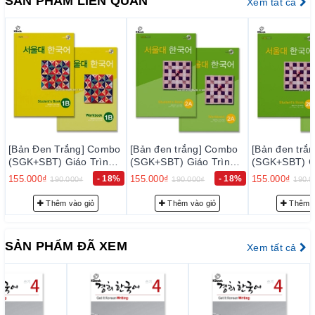
SẢN PHẨM LIÊN QUAN
Xem tất cả
thực hiện kiểm tra kỹ lưỡng để loại trừ sự cố có thể xảy ra
trong thời gian sớm nhất, nhằm đạt tiêu chuẩn chất lượng tốt
với độ tin cậy cao, thoả mãn nhu cầu của khách hàng.
– Luôn luôn lắng nghe, luôn luôn cải tiến để chất lượng của
sản phẩm và dịch vụ ngày càng tốt hơn.
2. Cam kết về phục vụ trước bán hàng:
Đội ngũ tư vấn viên của chúng tôi sẽ tư vấn thông tin trước
mbo
bán hàng cho quý khách những sự lựa chọn phù hợp nhất với
[Bản đen trắng] Combo
[Bản đen trắng] Combo
[Bản đen 
nh
(SGK+SBT) Giáo Trình
(SGK+SBT) Giáo Trình
(SGK+SBT)
nhu cầu… nhằm giảm thiểu tối đa mức đầu tư của quý khách.
- 서
Tiếng Hàn Seoul 2A - 서
Tiếng Hàn Seoul 2B - 서
Tiếng Hàn
18%
155.000₫
- 18%
155.000₫
- 18%
155.000₫
190.000₫
190.000₫
19
울대 한국어 2A
울대 한국어 2B
울대 한국어
3. Cam kết về phục vụ sau bán hàng:
Thêm vào giỏ
Thêm vào giỏ
Thê
– Giao hàng nhanh và đúng thời gian theo yêu cầu.
– Tư vấn học tiếng Hàn và hướng dẫn thi TOPIK miễn phí
SẢN PHẨM ĐÃ XEM
Xem tất cả
cho khách hàng.
– Quý khách được hưởng chính sách CSKH thân thiết.
III. PHƯƠNG THỨC VẬN CHUYỂN
1. Khi đặt hàng tại website của chúng tôi, khách hàng