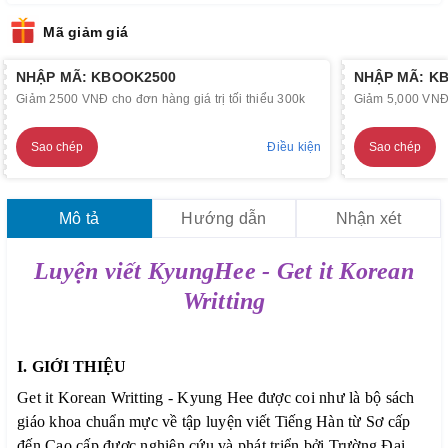
Mã giảm giá
NHẬP MÃ: KBOOK2500
NHẬP MÃ: K
Giảm 2500 VNĐ cho đơn hàng giá trị tối thiểu 300k
Giảm 5,000 VNĐ c
Sao chép
Điều kiện
Sao chép
Mô tả
Hướng dẫn
Nhận xét
Luyện viết KyungHee - Get it Korean
Writting
I. GIỚI THIỆU
Get it Korean Writting - Kyung Hee được coi như là bộ sách
giáo khoa chuẩn mực về tập luyện viết Tiếng Hàn từ Sơ cấp
đến Cao cấp được nghiên cứu và phát triển bởi Trường Đại