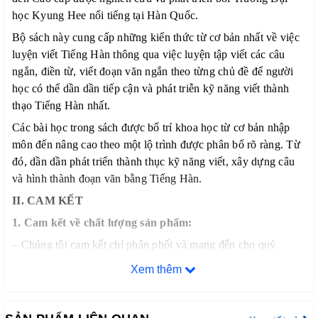
học Kyung Hee nổi tiếng tại Hàn Quốc.
Bộ sách này cung cấp những kiến thức từ cơ bản nhất về việc
luyện viết Tiếng Hàn thông qua việc luyện tập viết các câu
ngắn, điền từ, viết đoạn văn ngắn theo từng chủ đề để người
học có thể dần dần tiếp cận và phát triễn kỹ năng viết thành
thạo Tiếng Hàn nhất.
Các bài học trong sách được bố trí khoa học từ cơ bản nhập
môn đến nâng cao theo một lộ trình được phân bố rõ ràng. Từ
đó, dần dần phát triển thành thục kỹ năng viết, xây dựng câu
và hình thành đoạn văn bằng Tiếng Hàn.
II. CAM KẾT
1. Cam kết về chất lượng sản phẩm:
– Chúng tôi cam kết chỉ phân phối và mang đến cho quý
khách hàng những đầu sách tiếng Hàn chất lượng tốt nhất trên
Xem thêm
thị trường hiện nay, đảm bảo đúng chất lượng sách đẹp, nội
dung rõ ràng và đầy đủ chi tiết.
– Bảo đảm mỗi quyển sách trước khi xuất kho đều phải qua