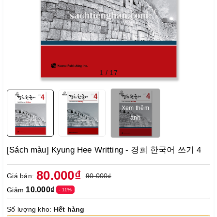
1
/
17
Xem thêm
ảnh
[Sách màu] Kyung Hee Writting - 경희 한국어 쓰기 4
80.000₫
Giá bán:
90.000₫
10.000₫
Giảm
- 11%
Số lượng kho:
Hết hàng