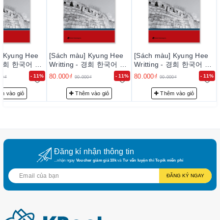
được đảm bảo sử dụng dịch vụ tốt nhất, uy tín nhất: đặt hàng
nhanh chóng, theo dõi đơn hàng qua giao diện quản lý
2. Sách được gửi qua các đơn vị giao hàng uy tín :
giaohangnhanh.vn, giao hàng tiết kiệm....
] Kyung Hee
[Sách màu] Kyung Hee
[Sách màu] Kyung Hee
 - 경희 한국어 쓰
Writting - 경희 한국어 쓰
Writting - 경희 한국어 쓰
3. Thời gian giao hàng trung bình từ 2~ 7 ngày tùy theo
기 4
기 4
khu vực, vùng miền.... Ví dụ: đến Hà Nội trung bình 2~4
80.000₫
80.000₫
- 11%
- 11%
- 11%
00₫
90.000₫
90.000₫
ngày, HCM 3~ 5 ngày...
m vào giỏ
Thêm vào giỏ
Thêm vào giỏ
4. Chi phí vận chuyển : chi phí về HN nội thành khoảng
30k, về HCM nội thành khoảng 50k, về các tỉnh xa, huyện, xã
xa có thể thêm 1 chút .
Đăng kí nhận thông tin
...nhận ngay
Voucher giảm giá 10k
và
Tư vấn luyện thi Topik miễn phí
ĐĂNG KÝ NGAY