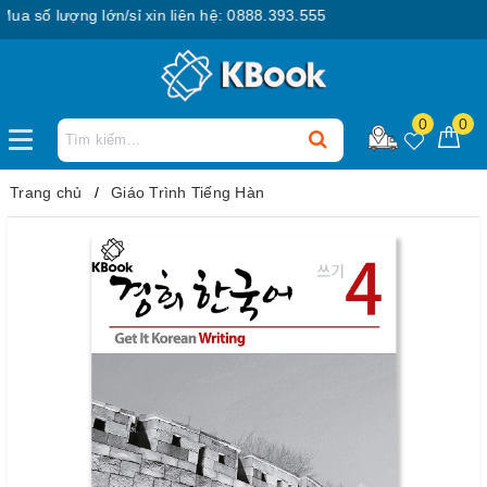
số lượng lớn/sỉ xin liên hệ: 0888.393.555
0
0
Trang chủ
Giáo Trình Tiếng Hàn