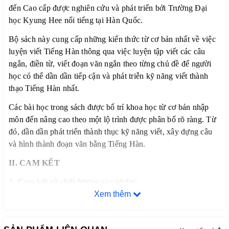
đến Cao cấp được nghiên cứu và phát triển bởi Trường Đại
học Kyung Hee nổi tiếng tại Hàn Quốc.
Bộ sách này cung cấp những kiến thức từ cơ bản nhất về việc
luyện viết Tiếng Hàn thông qua việc luyện tập viết các câu
ngắn, điền từ, viết đoạn văn ngắn theo từng chủ đề để người
học có thể dần dần tiếp cận và phát triễn kỹ năng viết thành
thạo Tiếng Hàn nhất.
Các bài học trong sách được bố trí khoa học từ cơ bản nhập
môn đến nâng cao theo một lộ trình được phân bố rõ ràng. Từ
đó, dần dần phát triển thành thục kỹ năng viết, xây dựng câu
và hình thành đoạn văn bằng Tiếng Hàn.
II. CAM KẾT
1. Cam kết về chất lượng sản phẩm:
Xem thêm
– Chúng tôi cam kết chỉ phân phối và mang đến cho quý
khách hàng những đầu sách tiếng Hàn chất lượng tốt nhất trên
thị trường hiện nay, đảm bảo đúng chất lượng sách đẹp, nội