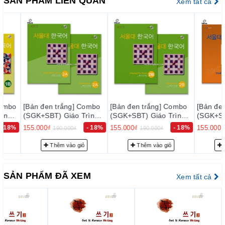
SẢN PHẨM LIÊN QUAN
Xem tất cả
dung rõ ràng và đầy đủ chi tiết.
– Bảo đảm mỗi quyển sách trước khi xuất kho đều phải qua
thực hiện kiểm tra kỹ lưỡng để loại trừ sự cố có thể xảy ra
trong thời gian sớm nhất, nhằm đạt tiêu chuẩn chất lượng tốt
với độ tin cậy cao, thoả mãn nhu cầu của khách hàng.
– Luôn luôn lắng nghe, luôn luôn cải tiến để chất lượng của
sản phẩm và dịch vụ ngày càng tốt hơn.
[Bản đen trắng] Combo
[Bản đen trắng] Combo
[Bản đen trắ
2. Cam kết về phục vụ trước bán hàng:
(SGK+SBT) Giáo Trình
(SGK+SBT) Giáo Trình
(SGK+SBT) Gi
Tiếng Hàn Seoul 2A - 서
Tiếng Hàn Seoul 2B - 서
Tiếng Hàn Se
155.000₫
- 18%
155.000₫
- 18%
155.000₫
190.000₫
190.000₫
190.0
Đội ngũ tư vấn viên của chúng tôi sẽ tư vấn thông tin trước
울대 한국어 2A
울대 한국어 2B
울대 한국어 3
bán hàng cho quý khách những sự lựa chọn phù hợp nhất với
Thêm vào giỏ
Thêm vào giỏ
Thêm v
nhu cầu… nhằm giảm thiểu tối đa mức đầu tư của quý khách.
3. Cam kết về phục vụ sau bán hàng:
SẢN PHẨM ĐÃ XEM
Xem tất cả
– Giao hàng nhanh và đúng thời gian theo yêu cầu.
– Tư vấn học tiếng Hàn và hướng dẫn thi TOPIK miễn phí
cho khách hàng.