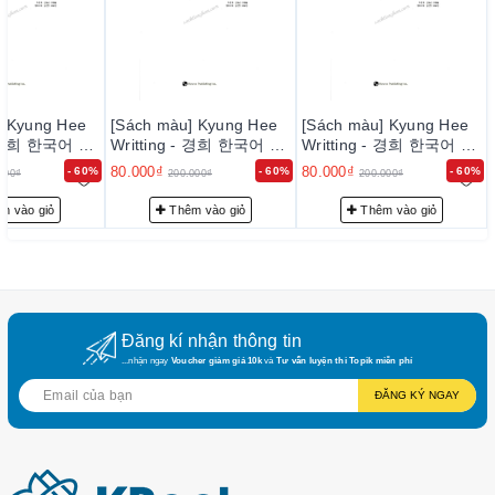
– Quý khách được hưởng chính sách CSKH thân thiết.
III. PHƯƠNG THỨC VẬN CHUYỂN
1. Khi đặt hàng tại website của chúng tôi, khách hàng
] Kyung Hee
[Sách màu] Kyung Hee
[Sách màu] Kyung Hee
được đảm bảo sử dụng dịch vụ tốt nhất, uy tín nhất: đặt hàng
 - 경희 한국어 쓰
Writting - 경희 한국어 쓰
Writting - 경희 한국어 쓰
기 2
기 2
nhanh chóng, theo dõi đơn hàng qua giao diện quản lý
80.000₫
80.000₫
- 60%
- 60%
- 60%
000₫
200.000₫
200.000₫
2. Sách được gửi qua các đơn vị giao hàng uy tín :
m vào giỏ
Thêm vào giỏ
Thêm vào giỏ
giaohangnhanh.vn, giao hàng tiết kiệm....
3. Thời gian giao hàng trung bình từ 2~ 7 ngày tùy theo
khu vực, vùng miền.... Ví dụ: đến Hà Nội trung bình 2~4
ngày, HCM 3~ 5 ngày...
Đăng kí nhận thông tin
...nhận ngay
Voucher giảm giá 10k
và
Tư vấn luyện thi Topik miễn phí
4. Chi phí vận chuyển : chi phí về HN nội thành khoảng
ĐĂNG KÝ NGAY
30k, về HCM nội thành khoảng 50k, về các tỉnh xa, huyện, xã
xa có thể thêm 1 chút .