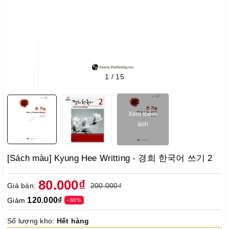
1
/
15
Xem thêm
ảnh
[Sách màu] Kyung Hee Writting - 경희 한국어 쓰기 2
80.000₫
Giá bán:
200.000₫
120.000₫
Giảm
- 60%
Số lượng kho:
Hết hàng