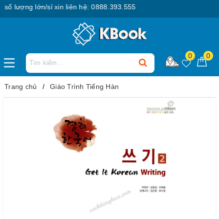
lượng lớn/sỉ xin liên hệ: 0888.393.555
0
0
Trang chủ
Giáo Trình Tiếng Hàn