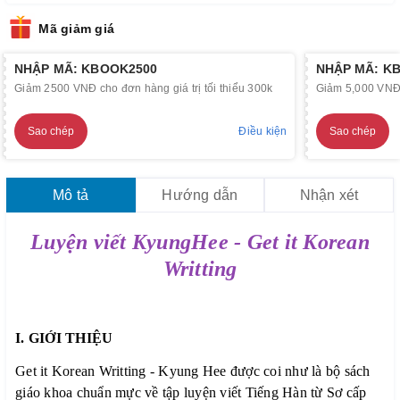
Mã giảm giá
NHẬP MÃ: KBOOK2500
NHẬP MÃ: K
Giảm 2500 VNĐ cho đơn hàng giá trị tối thiểu 300k
Giảm 5,000 VNĐ c
Sao chép
Điều kiện
Sao chép
Mô tả
Hướng dẫn
Nhận xét
Luyện viết KyungHee - Get it Korean
Writting
I. GIỚI THIỆU
Get it Korean Writting - Kyung Hee được coi như là bộ sách
giáo khoa chuẩn mực về tập luyện viết Tiếng Hàn từ Sơ cấp