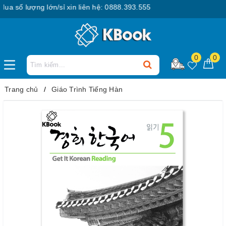
 số lượng lớn/sỉ xin liên hệ: 0888.393.555
0
0
Trang chủ
Giáo Trình Tiếng Hàn