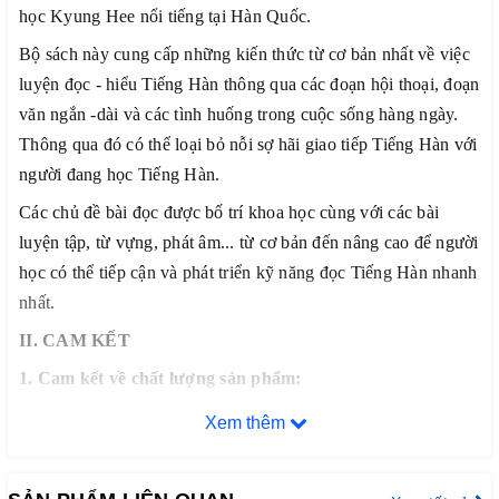
học Kyung Hee nổi tiếng tại Hàn Quốc.
Bộ sách này cung cấp những kiến thức từ cơ bản nhất về việc
luyện đọc - hiểu Tiếng Hàn thông qua các đoạn hội thoại, đoạn
văn ngắn -dài và các tình huống trong cuộc sống hàng ngày.
Thông qua đó có thể loại bỏ nỗi sợ hãi giao tiếp Tiếng Hàn với
người đang học Tiếng Hàn.
Các chủ đề bài đọc được bố trí khoa học cùng với các bài
luyện tập, từ vựng, phát âm... từ cơ bản đến nâng cao để người
học có thể tiếp cận và phát triển kỹ năng đọc Tiếng Hàn nhanh
nhất.
II. CAM KẾT
1. Cam kết về chất lượng sản phẩm:
– Chúng tôi cam kết chỉ phân phối và mang đến cho quý
Xem thêm
khách hàng những đầu sách tiếng Hàn chất lượng tốt nhất trên
thị trường hiện nay, đảm bảo đúng chất lượng sách đẹp, nội