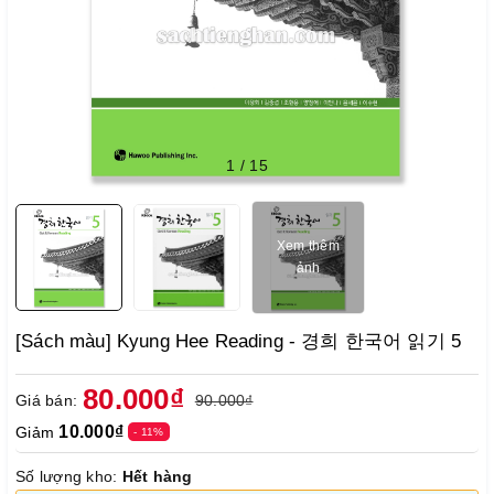
1
/
15
Xem thêm
ảnh
[Sách màu] Kyung Hee Reading - 경희 한국어 읽기 5
80.000₫
Giá bán:
90.000₫
10.000₫
Giảm
- 11%
Số lượng kho:
Hết hàng