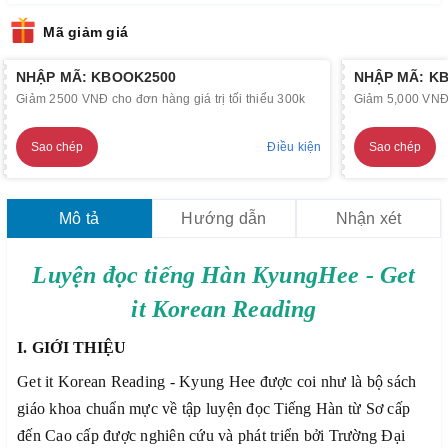
Mã giảm giá
NHẬP MÃ: KBOOK2500
NHẬP MÃ: K
Giảm 2500 VNĐ cho đơn hàng giá trị tối thiểu 300k
Giảm 5,000 VNĐ c
Sao chép
Điều kiện
Sao chép
Mô tả
Hướng dẫn
Nhận xét
Luyện đọc tiếng Hàn KyungHee - Get
it Korean Reading
I. GIỚI THIỆU
Get it Korean Reading - Kyung Hee được coi như là bộ sách
giáo khoa chuẩn mực về tập luyện đọc Tiếng Hàn từ Sơ cấp
đến Cao cấp được nghiên cứu và phát triển bởi Trường Đại