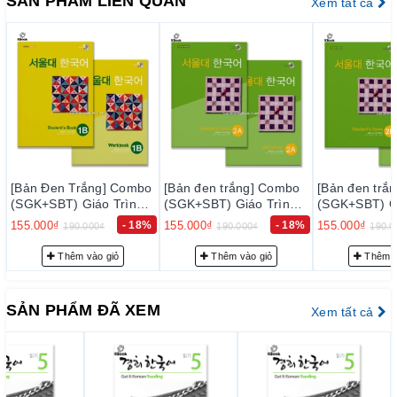
SẢN PHẨM LIÊN QUAN
Xem tất cả
dung rõ ràng và đầy đủ chi tiết.
– Bảo đảm mỗi quyển sách trước khi xuất kho đều phải qua
thực hiện kiểm tra kỹ lưỡng để loại trừ sự cố có thể xảy ra
trong thời gian sớm nhất, nhằm đạt tiêu chuẩn chất lượng tốt
với độ tin cậy cao, thoả mãn nhu cầu của khách hàng.
– Luôn luôn lắng nghe, luôn luôn cải tiến để chất lượng của
sản phẩm và dịch vụ ngày càng tốt hơn.
o
[Bản đen trắng] Combo
[Bản đen trắng] Combo
[Bản đen tr
2. Cam kết về phục vụ trước bán hàng:
(SGK+SBT) Giáo Trình
(SGK+SBT) Giáo Trình
(SGK+SBT) G
서
Tiếng Hàn Seoul 2A - 서
Tiếng Hàn Seoul 2B - 서
Tiếng Hàn S
Đội ngũ tư vấn viên của chúng tôi sẽ tư vấn thông tin trước
%
155.000₫
- 18%
155.000₫
- 18%
155.000₫
190.000₫
190.000₫
190.
울대 한국어 2A
울대 한국어 2B
울대 한국어 
bán hàng cho quý khách những sự lựa chọn phù hợp nhất với
Thêm vào giỏ
Thêm vào giỏ
Thêm 
nhu cầu… nhằm giảm thiểu tối đa mức đầu tư của quý khách.
3. Cam kết về phục vụ sau bán hàng:
SẢN PHẨM ĐÃ XEM
Xem tất cả
– Giao hàng nhanh và đúng thời gian theo yêu cầu.
– Tư vấn học tiếng Hàn và hướng dẫn thi TOPIK miễn phí
cho khách hàng.