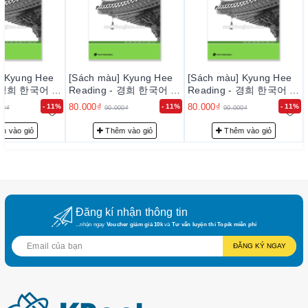
– Quý khách được hưởng chính sách CSKH thân thiết.
] Kyung Hee
[Sách màu] Kyung Hee
[Sách màu] Kyung Hee
- 경희 한국어 읽
Reading - 경희 한국어 읽
Reading - 경희 한국어 읽
기 5
기 5
80.000₫
80.000₫
- 11%
- 11%
- 11%
00₫
90.000₫
90.000₫
m vào giỏ
Thêm vào giỏ
Thêm vào giỏ
Đăng kí nhận thông tin
...nhận ngay
Voucher giảm giá 10k
và
Tư vấn luyện thi Topik miễn phí
ĐĂNG KÝ NGAY