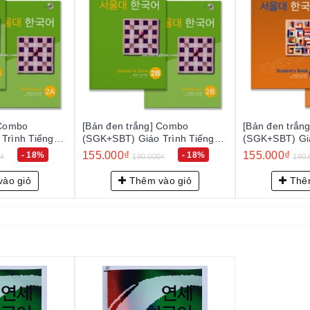
 Combo
[Bản đen trắng] Combo
[Bản đen trắn
Trình Tiếng
(SGK+SBT) Giáo Trình Tiếng
(SGK+SBT) Giá
 - 서울대 한국어
Hàn Seoul 3A - 서울대 한국어
Hàn Seoul 3
155.000₫
155.000₫
- 18%
- 18%
0₫
190.000₫
190.
3A
3B
ào giỏ
Thêm vào giỏ
Thêm