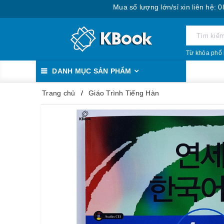
Mua số lượng lớn/sỉ xin liên hệ: 0888.393.
Từ khóa phổ 
DANH MỤC SẢN PHẨM
Trang chủ
Giáo Trình Tiếng Hàn