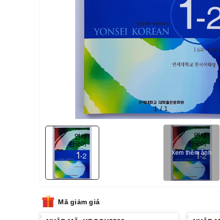
1
/
1
Xem thêm ảnh
Mã giảm giá