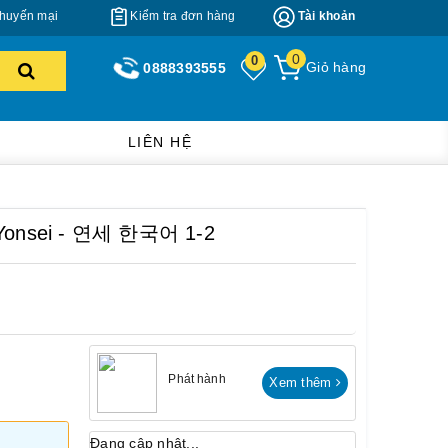
huyến mại
Kiểm tra đơn hàng
Tài khoản
0
0
Giỏ hàng
0888393555
LIÊN HỆ
n Yonsei - 연세 한국어 1-2
Phát hành
Xem thêm
Đang cập nhật...