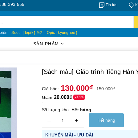
555
Tin tức
K
biến:
Seoul
topik
쓰기
Opic
kyunghee
SẢN PHẨM
[Sách màu] Giáo trình Tiếng Hà
130.000₫
Giá bán:
150.000₫
20.000₫
Giảm
- 13%
Số lượng kho:
Hết hàng
–
+
Hết hàng
KHUYẾN MÃI - ƯU ĐÃI