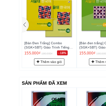
ombo
[Bản đen trắng] Combo
[Bản đen trắng]
ình Tiếng
(SGK+SBT) Giáo Trình Tiếng
(SGK+SBT) Giáo 
 서울대 한국어
Hàn Seoul 2A - 서울대 한국어
Hàn Seoul 2B
155.000₫
155.000₫
- 18%
- 18%
190.000₫
190.00
2A
2B
 giỏ
Thêm vào giỏ
Thêm v
SẢN PHẨM ĐÃ XEM