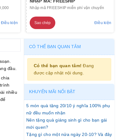
NHẬP MÃ: FREESHIP
0,000
Nhập mã FREESHIP miễn phí vận chuyển
Điều kiện
Sao chép
Điều kiện
CÓ THỂ BẠN QUAN TÂM
soạn.
Có thể bạn quan tâm!
Đang
àng đầu.
được cập nhật nội dung.
 chia
trình
KHUYẾN MÃI NỔI BẬT
oài nhiều
 để
5 món quà tặng 20/10 ý nghĩa 100% phụ
nữ đều muốn nhận
Nên tặng quà giáng sinh gì cho bạn gái
mới quen?
Tặng gì cho một nửa ngày 20-10? Và đây