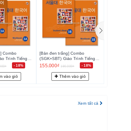
g] Combo
[Bản đen trắng] Combo
[Bản đen tr
o Trình Tiếng
(SGK+SBT) Giáo Trình Tiếng
(SGK+SBT) G
B - 서울대 한국어
Hàn Seoul 4A - 서울대 한국어
Hàn Seoul
155.000₫
155.000₫
- 18%
- 18%
000₫
190.000₫
1
4A
4B
 vào giỏ
Thêm vào giỏ
Th
Xem tất cả