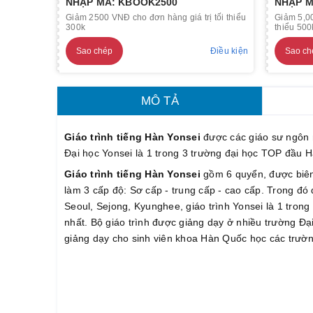
NHẬP MÃ: KBOOK2500
NHẬP M
Giảm 2500 VNĐ cho đơn hàng giá trị tối thiểu
Giảm 5,00
300k
thiểu 500
Sao chép
Điều kiện
Sao ch
MÔ TẢ
Giáo trình tiếng Hàn Yonsei
được các giáo sư ngôn 
Đại học Yonsei là 1 trong 3 trường đại học TOP đầu 
Giáo trình tiếng Hàn Yonsei
gồm 6 quyển, được biên
làm 3 cấp độ: Sơ cấp - trung cấp - cao cấp. Trong đó qu
Seoul, Sejong, Kyunghee, giáo trình Yonsei là 1 tron
nhất. Bộ giáo trình được giảng dạy ở nhiều trường Đạ
giảng dạy cho sinh viên khoa Hàn Quốc học các trườn