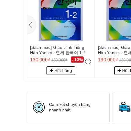
[Sách màu] Giáo trình Tiếng
[Sách màu] Giáo 
Hàn Yonsei - 연세 한국어 1-2
Hàn Yonsei - 
130.000₫
- 13%
130.000₫
150.000₫
150.0
Hết hàng
Hết 
Cam kết chuyển hàng
nhanh nhất