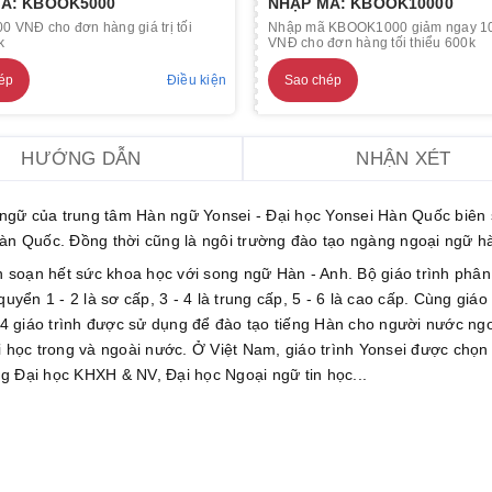
Ã: KBOOK5000
NHẬP MÃ: KBOOK10000
0 VNĐ cho đơn hàng giá trị tối
Nhập mã KBOOK1000 giảm ngay 1
k
VNĐ cho đơn hàng tối thiểu 600k
ép
Điều kiện
Sao chép
HƯỚNG DẪN
NHẬN XÉT
ngữ của trung tâm Hàn ngữ Yonsei - Đại học Yonsei Hàn Quốc biên 
Hàn Quốc. Đồng thời cũng là ngôi trường đào tạo ngàng ngoại ngữ h
 soạn hết sức khoa học với song ngữ Hàn - Anh. Bộ giáo trình phân
yển 1 - 2 là sơ cấp, 3 - 4 là trung cấp, 5 - 6 là cao cấp. Cùng giáo 
g 4 giáo trình được sử dụng để đào tạo tiếng Hàn cho người nước ng
i học trong và ngoài nước. Ở Việt Nam, giáo trình Yonsei được chọn
g Đại học KHXH & NV, Đại học Ngoại ngữ tin học...