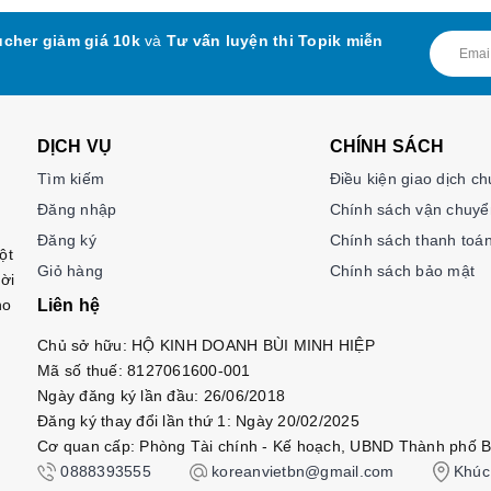
cher giảm giá 10k
và
Tư vấn luyện thi Topik miễn
DỊCH VỤ
CHÍNH SÁCH
Tìm kiếm
Điều kiện giao dịch c
Đăng nhập
Chính sách vận chuyể
Đăng ký
Chính sách thanh toá
ột
Giỏ hàng
Chính sách bảo mật
ời
ho
Liên hệ
Chủ sở hữu: HỘ KINH DOANH BÙI MINH HIỆP
Mã số thuế: 8127061600-001
Ngày đăng ký lần đầu: 26/06/2018
Đăng ký thay đổi lần thứ 1: Ngày 20/02/2025
Cơ quan cấp: Phòng Tài chính - Kế hoạch, UBND Thành phố B
0888393555
koreanvietbn@gmail.com
Khúc 