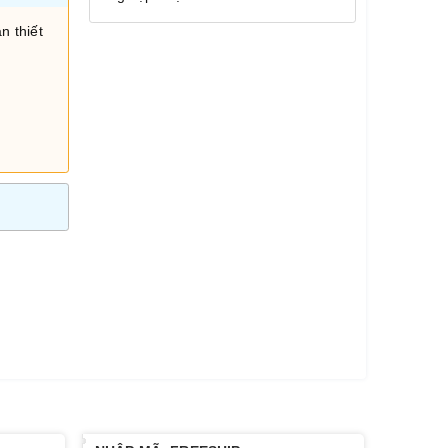
n thiết
i