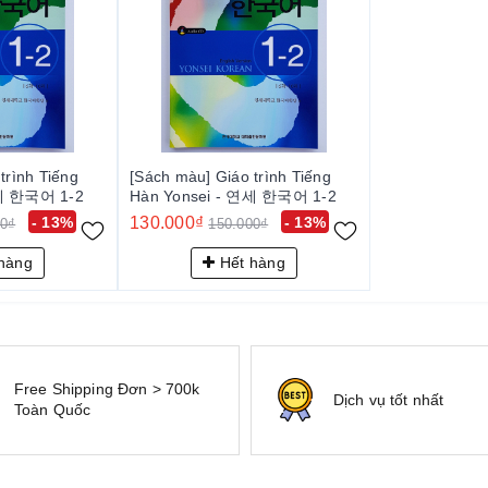
trình Tiếng
[Sách màu] Giáo trình Tiếng
연세 한국어 1-2
Hàn Yonsei - 연세 한국어 1-2
- 13%
130.000₫
- 13%
00₫
150.000₫
hàng
Hết hàng
Free Shipping Đơn > 700k
Dịch vụ tốt nhất
Toàn Quốc