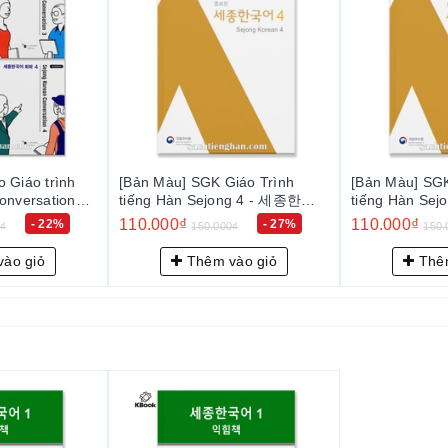
 Giáo trình
[Bản Màu] SGK Giáo Trình
[Bản Màu] SGK
onversation
tiếng Hàn Sejong 4 - 세종한국
tiếng Hàn S
 회화 1 ~ 4
어 4
3
110.000₫
110.000₫
- 22%
- 27%
0₫
150.000₫
150.
ào giỏ
Thêm vào giỏ
Thêm