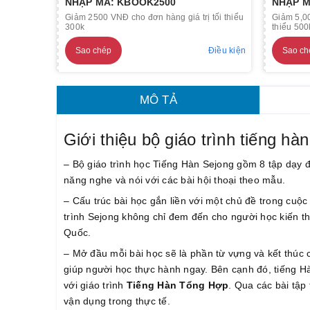
NHẬP MÃ: KBOOK2500
NHẬP M
Giảm 2500 VNĐ cho đơn hàng giá trị tối thiểu
Giảm 5,00
300k
thiểu 500
Sao chép
Điều kiện
Sao ch
MÔ TẢ
Giới thiệu bộ giáo trình tiếng hà
– Bộ giáo trình học Tiếng Hàn Sejong gồm 8 tập dạy 
năng nghe và nói với các bài hội thoại theo mẫu.
– Cấu trúc bài học gắn liền với một chủ đề trong cuộ
trình Sejong không chỉ đem đến cho người học kiến 
Quốc.
– Mở đầu mỗi bài học sẽ là phần từ vựng và kết thúc 
giúp người học thực hành ngay. Bên cạnh đó, tiếng H
với giáo trình
Tiếng Hàn Tổng Hợp
. Qua các bài tậ
vận dụng trong thực tế.