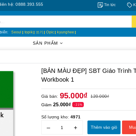
: 0888.393.555
Tin tức
K
biến:
Seoul
topik
쓰기
Opic
kyunghee
SẢN PHẨM
[BẢN MÀU ĐẸP] SBT Giáo Trình
Workbook 1
95.000₫
Giá bán:
120.000₫
25.000₫
Giảm
- 21%
Số lượng kho:
4971
–
+
Thêm vào giỏ
Mu