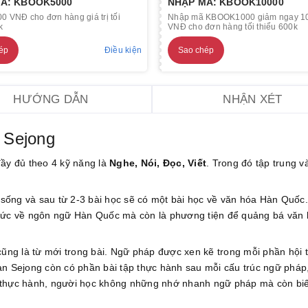
Ã: KBOOK5000
NHẬP MÃ: KBOOK10000
0 VNĐ cho đơn hàng giá trị tối
Nhập mã KBOOK1000 giảm ngay 1
k
VNĐ cho đơn hàng tối thiểu 600k
ép
Điều kiện
Sao chép
HƯỚNG DẪN
NHẬN XÉT
n Sejong
đầy đủ theo 4 kỹ năng là
Nghe, Nói, Đọc, Viết
. Trong đó tập trung v
c sống và sau từ 2-3 bài học sẽ có một bài học về văn hóa Hàn Quốc
thức về ngôn ngữ Hàn Quốc mà còn là phương tiện để quảng bá văn
cũng là từ mới trong bài. Ngữ pháp được xen kẽ trong mỗi phần hội 
àn Sejong còn có phần bài tập thực hành sau mỗi cấu trúc ngữ pháp
p thực hành, người học không những nhớ nhanh ngữ pháp mà còn biế