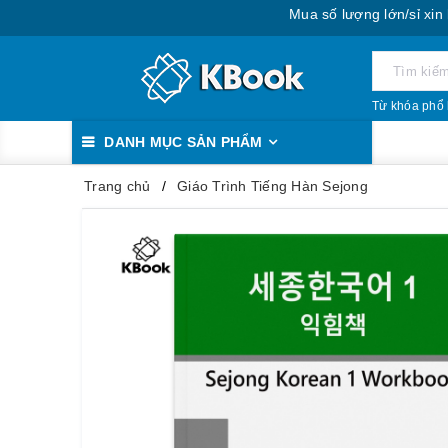
Mua số lượng lớn/sỉ xin liên hệ
Từ khóa phổ 
DANH MỤC SẢN PHẨM
Trang chủ
Giáo Trình Tiếng Hàn Sejong