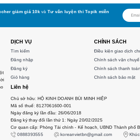
cher giảm giá 10k
và
Tư vấn luyện thi Topik miễn
DỊCH VỤ
CHÍNH SÁCH
Tìm kiếm
Điều kiện giao dịch c
Đăng nhập
Chính sách vận chuyể
Đăng ký
Chính sách thanh toá
ột
Giỏ hàng
Chính sách bảo mật
ời
ho
Liên hệ
Chủ sở hữu: HỘ KINH DOANH BÙI MINH HIỆP
Mã số thuế: 8127061600-001
Ngày đăng ký lần đầu: 26/06/2018
Đăng ký thay đổi lần thứ 1: Ngày 20/02/2025
Cơ quan cấp: Phòng Tài chính - Kế hoạch, UBND Thành phố B
0888393555
koreanvietbn@gmail.com
Khúc 