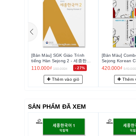
o Trình
[Bản Màu] SGK Giáo Trình
[Bản Màu] Combo
 1 - 세종한국
tiếng Hàn Sejong 2 - 세종한국
Sejong Korean C
어 2
1~4 - 세종한국어
110.000₫
420.000₫
- 27%
- 27%
150.000₫
540.00
 giỏ
Thêm vào giỏ
Thêm v
SẢN PHẨM ĐÃ XEM