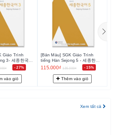
 Giáo Trình
[Bản Màu] SGK Giáo Trình
[Bản Màu] 
ejong 3- 세종한국어
tiếng Hàn Sejong 5 - 세종한국
Trình Sejo
어 5
익힘책
115.000₫
95.000₫
- 27%
- 15%
000₫
135.000₫
110
 vào giỏ
Thêm vào giỏ
Th
Xem tất cả