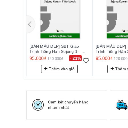
[BẢN MÀU ĐẸP] SBT Giáo
[BẢN MÀU ĐẸP] 
Trình Tiếng Hàn Sejong 1 - 세
Trình Tiếng Hàn 
종 한국어 Workbook 1
종 한국어 Workbo
95.000₫
- 21%
95.000₫
120.000₫
120.000
Thêm vào giỏ
Thêm v
Cam kết chuyển hàng
nhanh nhất