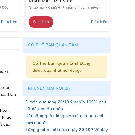
NHẬP MÃ: FREESHIP
0,000
Nhập mã FREESHIP miễn phí vận chuyển
Điều kiện
Sao chép
Điều kiện
CÓ THỂ BẠN QUAN TÂM
Có thể bạn quan tâm!
Đang
được cập nhật nội dung.
ào kĩ
. Giáo
KHUYẾN MÃI NỔI BẬT
 hóa Hàn
5 món quà tặng 20/10 ý nghĩa 100% phụ
nữ đều muốn nhận
thoại
Nên tặng quà giáng sinh gì cho bạn gái
, khác
mới quen?
t cách
Tặng gì cho một nửa ngày 20-10? Và đây