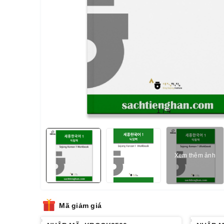
1
/
4
Xem thêm ảnh
Mã giảm giá