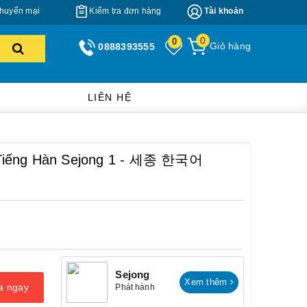
huyến mại
Kiểm tra đơn hàng
Tài khoản
0
0
Giỏ hàng
0888393555
LIÊN HỆ
 Tiếng Hàn Sejong 1 - 세종 한국어
Sejong
Xem thêm
a ngay
Phát hành