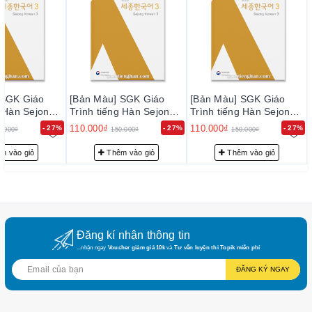
 SGK Giáo
[Bản Màu] SGK Giáo
[Bản Màu] SGK Giáo
g Hàn Sejong
Trình tiếng Hàn Sejong
Trình tiếng Hàn Sejong
어 3
3- 세종한국어 3
3- 세종한국어 3
110.000₫
110.000₫
- 27%
- 27%
- 27%
0.000₫
150.000₫
150.000₫
m vào giỏ
Thêm vào giỏ
Thêm vào giỏ
Đăng kí nhận thông tin
...nhận ngay
Voucher giảm giá 10k
và
Tư vấn luyện thi Topik miễn phí
ĐĂNG KÝ NGAY