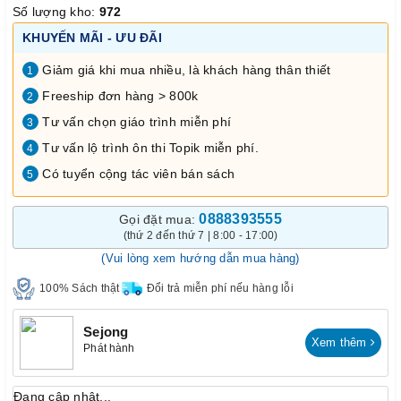
Số lượng kho:
972
KHUYẾN MÃI - ƯU ĐÃI
Giảm giá khi mua nhiều, là khách hàng thân thiết
1
Freeship đơn hàng > 800k
2
Tư vấn chọn giáo trình miễn phí
3
Tư vấn lộ trình ôn thi Topik miễn phí.
4
Có tuyển cộng tác viên bán sách
5
0888393555
Gọi đặt mua:
(thứ 2 đến thứ 7 | 8:00 - 17:00)
(Vui lòng xem hướng dẫn mua hàng)
100% Sách thật
Đổi trả miễn phí nếu hàng lỗi
Sejong
Xem thêm
Phát hành
Đang cập nhật...