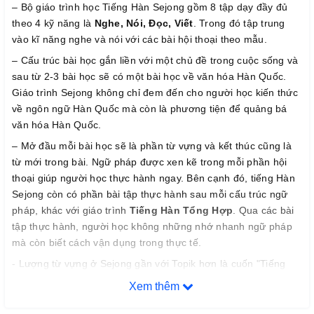
– Bộ giáo trình học Tiếng Hàn Sejong gồm 8 tập dạy đầy đủ
theo 4 kỹ năng là
Nghe, Nói, Đọc, Viết
. Trong đó tập trung
vào kĩ năng nghe và nói với các bài hội thoại theo mẫu.
– Cấu trúc bài học gắn liền với một chủ đề trong cuộc sống và
sau từ 2-3 bài học sẽ có một bài học về văn hóa Hàn Quốc.
Giáo trình Sejong không chỉ đem đến cho người học kiến thức
về ngôn ngữ Hàn Quốc mà còn là phương tiện để quảng bá
văn hóa Hàn Quốc.
– Mở đầu mỗi bài học sẽ là phần từ vựng và kết thúc cũng là
từ mới trong bài. Ngữ pháp được xen kẽ trong mỗi phần hội
thoại giúp người học thực hành ngay. Bên cạnh đó, tiếng Hàn
Sejong còn có phần bài tập thực hành sau mỗi cấu trúc ngữ
pháp, khác với giáo trình
Tiếng Hàn Tổng Hợp
. Qua các bài
tập thực hành, người học không những nhớ nhanh ngữ pháp
mà còn biết cách vận dụng trong thực tế.
- Lượng từ vựng ở Sejong gần với Topik hơn là cuốn "Tiếng
Hàn tổng hợp dành cho người Việt"
Xem thêm
- Lượng kiến thức mỗi bài rất vừa phải, trình bày dễ hiểu nên