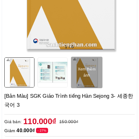
1
/
6
Xem thêm
ảnh
[Bản Màu] SGK Giáo Trình tiếng Hàn Sejong 3- 세종한
국어 3
110.000₫
Giá bán:
150.000₫
40.000₫
Giảm
- 27%