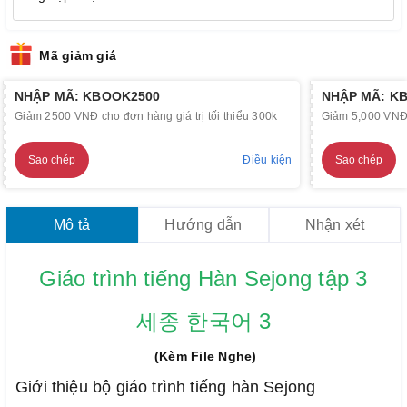
Mã giảm giá
NHẬP MÃ: KBOOK2500
NHẬP MÃ: K
Giảm 2500 VNĐ cho đơn hàng giá trị tối thiểu 300k
Giảm 5,000 VNĐ c
Sao chép
Điều kiện
Sao chép
Mô tả
Hướng dẫn
Nhận xét
Giáo trình tiếng Hàn Sejong tập 3
세종 한국어 3
(Kèm File Nghe)
Giới thiệu bộ giáo trình tiếng hàn Sejong