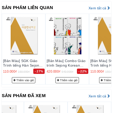
không khiến người học nản. Sách viết hoàn toàn bằng tiếng
Hàn nên sẽ giúp các bạn làm quen với mặt chữ hơn
SẢN PHẨM LIÊN QUAN
Xem tất cả
[Bản Màu] Combo Giáo
[Bản Màu] SGK Giáo
[Bản Màu] S
trình Sejong Korean
Trình tiếng Hàn Sejong
Trình tiếng H
Conversation 1~4 - 세종
4 - 세종한국어 4
5 - 세종한국어
420.000₫
- 22%
110.000₫
- 27%
115.000₫
540.000₫
150.000₫
135.0
한국어 회화 1 ~ 4
Thêm vào giỏ
Thêm vào giỏ
Thêm v
SẢN PHẨM ĐÃ XEM
Xem tất cả