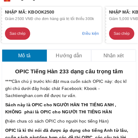
NHẬP MÃ: KBOOK2500
NHẬP MÃ: K
Giảm 2500 VNĐ cho đơn hàng giá trị tối thiểu 300k
Giảm 5,000 VNĐ c
Sao chép
Điều kiện
Sao chép
Mô tả
Hướng dẫn
Nhận xét
OPIC Tiếng Hàn 233 dạng câu trọng tâm
****Cần chú ý trước khi đặt mua cuốn sách OPIC này: đọc kĩ
ghi chú dưới đây hoặc chát Facebook: Kbook -
Sachtienghan.com để được tư vấn.
Sách này là OPIC cho NGƯỜI HÀN THI TIẾNG ANH ,
KHÔNG phải là OPIC cho NGƯỜI THI TIẾNG HÀN
(
hiện chưa có sách OPIC cho người học tiếng Hàn)
OPIC là kì thi nói đã được áp dụng cho tiếng Anh từ lâu,
cuốn sách nàytổng hợp các đề thi OPIC, các câu trả lời