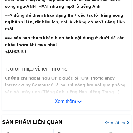
song ngữ ANH- HÀN, nhưng mp3 là tiếng Anh
==> dùng để tham khảo dạng thi + câu trả lời bằng song
ngữ Anh Hàn, rất hữu ích, chỉ là không có mp3 tiếng Hàn
thôi.
==> các bạn tham khảo hình ảnh nội dung ở dưới để cân
nhắc trước khi mua nhé!
감사합니다
---------------
I. GIỚI THIỆU VỀ KỲ THI OPIC
Chứng chỉ ngoại ngữ OPIc quốc tế (Oral Proficiency
Interview by Computer) là bài thi năng lực nói qua phỏng
vấn với máy tính (Tiếng Anh, tiếng Hàn, tiếng Trung…)
Chứng chỉ OPIc đang trở nên phổ biến đối với các công
Xem thêm
ty, tập đoàn lớn trên thế giới.
Từ năm 2006 đến nay, trên thế giới đã có hơn 1700 công ty
lớn, tập đoàn đa quốc gia (như Tập đoàn Sam Sung, LG,
SẢN PHẨM LIÊN QUAN
Xem tất cả
POSCO, DOOSAN, Bank of AMERICA,…) sử dụng chứng chỉ