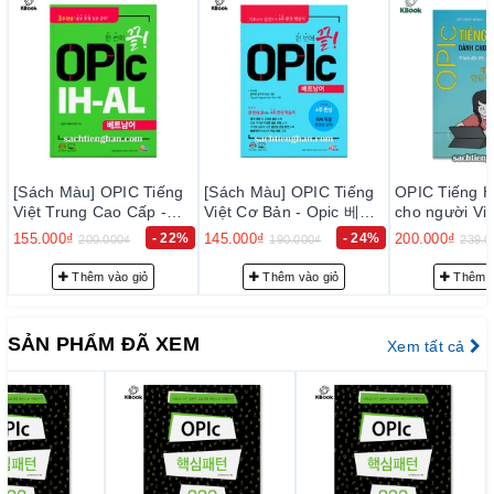
ngoại ngữ OPIc quốc tế như là một tiêu chí để tuyển dụng, xét
thưởng, đề bạt thăng chức cho hơn 1.2 triệu các nhân viên
của họ.
Năm 2017, tại Việt Nam đã có một số công ty thuộc Tập đoàn
Sam Sung đã tiến hành đào tạo kỹ năng giao tiếp tiếng Hàn
theo định hướng bài thi OPIc cho các cán bộ, nhân viên của
họ. Sau khóa học, các học viên này được thi lấy chứng chỉ
[Sách Màu] OPIC Tiếng
tiếng Hàn OPIc quốc tế.
OPIC Tiếng Hàn dành
[Sách màu] L
Việt Cơ Bản - Opic 베트
cho người Việt Nam IM-
Hacker Opic
OPIc là kỳ thi như thế nào?
남 한번에 끝
IH
145.000₫
- 24%
200.000₫
- 16%
200.000₫
190.000₫
239.000₫
280.0
OPIc quốc tế là bài kiểm tra năng lực nói trên máy tính do Hội
Thêm vào giỏ
Thêm vào giỏ
Thêm v
đồng Giảng dạy Ngoại ngữ Hoa Kỳ cấp.
Bài thi nói OPIc đánh giá 6 ngôn ngữ (tiếng Anh, tiếng Hàn,
SẢN PHẨM ĐÃ XEM
Tiếng Trung, tiếng Nhật, tiếng Nga, tiếng Tây Ban Nha). Bài
Xem tất cả
thi OPIc không đơn thuần chỉ đánh giá vốn từ vựng và ngữ
pháp mà còn đánh giá khả năng diễn đạt của thí sinh trong
các tình huống giao tiếp cụ thể. Vì vậy, bài thi có khả năng
đánh giá chính xác khả năng nói của thí sinh.
Bài thi OPIc diễn ra trong khoảng 60 phút, bao gồm 15 câu