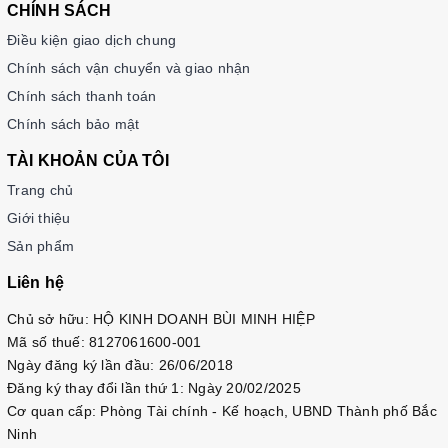
CHÍNH SÁCH
3. Cam k
ế
t v
ề
ph
ụ
c v
ụ
sau b
á
n h
à
ng:
Điều kiện giao dịch chung
– Giao hàng nhanh và đúng thời gian theo yêu cầu.
Chính sách vận chuyển và giao nhận
– Tư vấn FREE học tiếng Hàn, hướng dẫn thi Topik đạt điểm
Chính sách thanh toán
cao với đội ngũ admin Topik 5,6
Chính sách bảo mật
TÀI KHOẢN CỦA TÔI
Trang chủ
Giới thiệu
Sản phẩm
Liên hệ
Chủ sở hữu: HỘ KINH DOANH BÙI MINH HIỆP
Mã số thuế: 8127061600-001
Ngày đăng ký lần đầu: 26/06/2018
Đăng ký thay đổi lần thứ 1: Ngày 20/02/2025
Cơ quan cấp: Phòng Tài chính - Kế hoạch, UBND Thành phố Bắc
Ninh