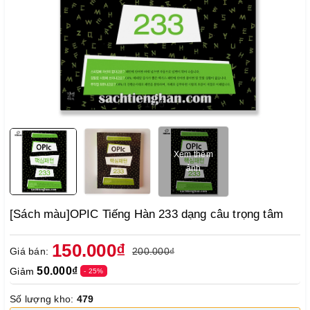
1
/
5
Xem thêm
ảnh
[Sách màu]OPIC Tiếng Hàn 233 dạng câu trọng tâm
150.000₫
Giá bán:
200.000₫
50.000₫
Giảm
- 25%
Số lượng kho:
479