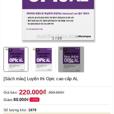
1
/
20
Xem thêm
ảnh
[Sách màu] Luyện thi Opic cao cấp AL
220.000₫
Giá bán:
300.000₫
80.000₫
Giảm
- 27%
Số lượng kho:
1879