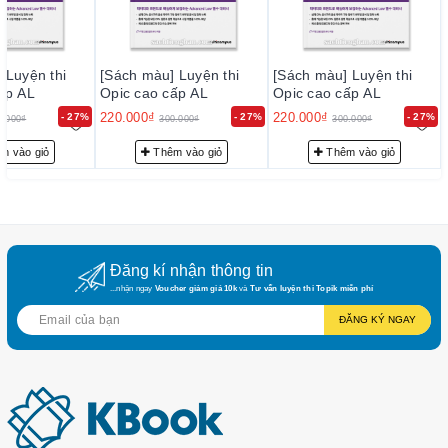
 Luyện thi
[Sách màu] Luyện thi
[Sách màu] Luyện thi
ấp AL
Opic cao cấp AL
Opic cao cấp AL
220.000₫
220.000₫
- 27%
- 27%
- 27%
0.000₫
300.000₫
300.000₫
m vào giỏ
Thêm vào giỏ
Thêm vào giỏ
Đăng kí nhận thông tin
...nhận ngay
Voucher giảm giá 10k
và
Tư vấn luyện thi Topik miễn phí
ĐĂNG KÝ NGAY