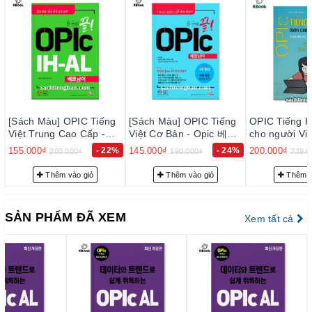
để ghi điểm tối đa trong kỳ thi.
] OPIC Tiếng
[Sách Màu] OPIC Tiếng
OPIC Tiếng Hàn dành
g Cao Cấp -
Việt Cơ Bản - Opic 베트
cho người Việt Nam IM-
트남 한번에 끝
남 한번에 끝
IH
- 22%
145.000₫
- 24%
200.000₫
- 16%
00.000₫
190.000₫
239.000₫
m vào giỏ
Thêm vào giỏ
Thêm vào giỏ
SẢN PHẨM ĐÃ XEM
Xem tất cả