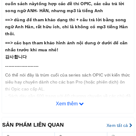
cuốn sách nàytổng hợp các đề thi OPIC, các câu trả lời
song ngữ ANH- HÀN, nhưng mp3 là tiếng Anh
==> dùng để tham khảo dạng thi + câu trả lời bằng song
ngữ Anh Hàn, rất hữu ích, chỉ là không có mp3 tiếng Hàn
thôi.
==> các bạn tham khảo hình ảnh nội dung ở dưới để cân
nhắc trước khi mua nhé!
감사합니다
---------------------
Có thể nói đây là trùm cuối của series sách OPIC với kiến thức
siêu hay chuyên dành cho các bạn Pro (hoặc phiên dịch) ôn
thi Opic cao cấp AL.
- Sách dày gần 600 trang với 40 chương chuyên về các chủ đề
khó cao cấp như: báo chí, truyền thông, Internet, Công nghệ/
Xem thêm
Di dộng, công nghiệp, âm nhạc, điện ảnh, kiến trúc nội thất,
công tác nước ngoài.....
- Mỗi bài học thường có khoảng 8-15 câu hỏi/ câu trả lời mẫu
SẢN PHẨM LIÊN QUAN
Xem tất cả
theo chủ đề đó, kèm theo rất nhiều bài phân tích + mẹo trả lời