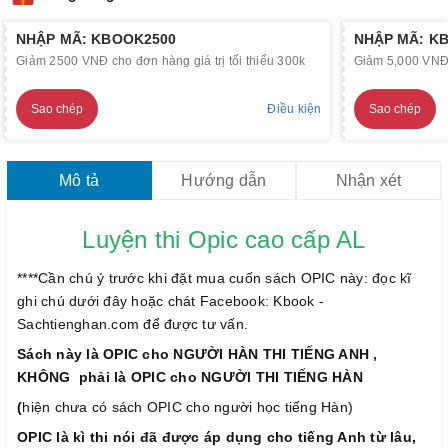
NHẬP MÃ: KBOOK2500
NHẬP MÃ: K
Giảm 2500 VNĐ cho đơn hàng giá trị tối thiểu 300k
Giảm 5,000 VNĐ c
Sao chép
Điều kiện
Sao chép
Mô tả
Hướng dẫn
Nhận xét
Luyện thi Opic cao cấp AL
****Cần chú ý trước khi đặt mua cuốn sách OPIC này: đọc kĩ
ghi chú dưới đây hoặc chát Facebook: Kbook -
Sachtienghan.com để được tư vấn.
Sách này là OPIC cho NGƯỜI HÀN THI TIẾNG ANH ,
KHÔNG phải là OPIC cho NGƯỜI THI TIẾNG HÀN
(
hiện chưa có sách OPIC cho người học tiếng Hàn)
OPIC là kì thi nói đã được áp dụng cho tiếng Anh từ lâu,