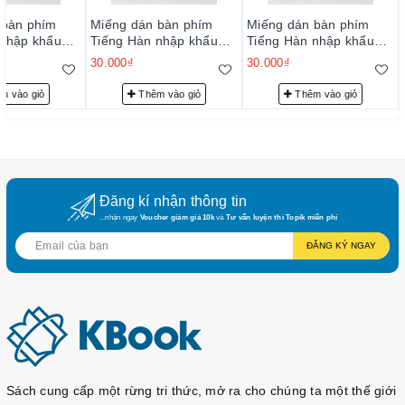
 bàn phím
Miếng dán bàn phím
Miếng dán bàn phím
 nhập khẩu
Tiếng Hàn nhập khẩu
Tiếng Hàn nhập khẩu
ắng
loại xịn_Trắng
loại xịn_Trắng
30.000₫
30.000₫
m vào giỏ
Thêm vào giỏ
Thêm vào giỏ
Đăng kí nhận thông tin
...nhận ngay
Voucher giảm giá 10k
và
Tư vấn luyện thi Topik miễn phí
ĐĂNG KÝ NGAY
Sách cung cấp một rừng tri thức, mở ra cho chúng ta một thế giới