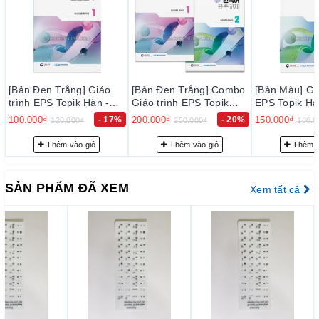
[Bản Đen Trắng] Giáo
[Bản Đen Trắng] Combo
[Bản Màu] Giáo
trình EPS Topik Hàn -
Giáo trình EPS Topik
EPS Topik Hàn
Anh Bản Mới 2024 Tập
Hàn - Anh Bản Mới 2024
Bản Mới 2024 
100.000₫
- 17%
200.000₫
- 20%
150.000₫
120.000₫
250.000₫
180.00
1 - EPS-Topik NEW 한국
Tập 1+2 - EPS-Topik
EPS-Topik 
어 표준교재 1 (일상생활
NEW 한국어 표준교재
표준교재 2 (
Thêm vào giỏ
Thêm vào giỏ
Thêm và
한국어)
1+2 (일상생활 한국어)
국어)
SẢN PHẨM ĐÃ XEM
Xem tất cả