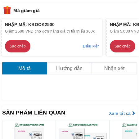
Mã giảm giá
NHẬP MÃ: KBOOK2500
NHẬP MÃ: K
Giảm 2500 VNĐ cho đơn hàng giá trị tối thiểu 300k
Giảm 5,000 VNĐ c
Sao chép
Điều kiện
Sao chép
Mô tả
Hướng dẫn
Nhận xét
SẢN PHẨM LIÊN QUAN
Xem tất cả