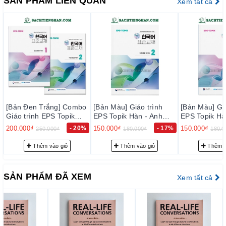
SẢN PHẨM LIÊN QUAN
Xem tất cả
thực hiện kiểm tra kỹ lưỡng để loại trừ sự cố có thể xảy ra
trong thời gian sớm nhất, nhằm đạt tiêu chuẩn chất lượng tốt
với độ tin cậy cao, thoả mãn nhu cầu của khách hàng.
– Luôn luôn lắng nghe, luôn luôn cải tiến để chất lượng của
sản phẩm và dịch vụ ngày càng tốt hơn.
2. Cam k
ế
t v
ề
ph
ụ
c v
ụ
tr
ướ
c b
á
n h
à
ng:
Đội ngũ tư vấn viên của chúng tôi sẽ tư vấn thông tin trước
bán hàng cho quý khách những sự lựa chọn phù hợp nhất với
[Bản Đen Trắng] Combo
[Bản Màu] Giáo trình
[Bản Màu] Giá
nhu cầu… nhằm giảm giúp khách hàng có sự lựa chọn phù
Giáo trình EPS Topik
EPS Topik Hàn - Anh
EPS Topik Hà
Hàn - Anh Bản Mới 2024
hợp với trình độ của mình.
Bản Mới 2024 Tập 2 -
Bản Mới 2024
200.000₫
- 20%
150.000₫
- 17%
150.000₫
250.000₫
180.000₫
180.0
Tập 1+2 - EPS-Topik
EPS-Topik NEW 한국어
EPS-Topik 
3. Cam k
ế
t v
ề
ph
ụ
c v
ụ
sau b
á
n h
à
ng:
NEW 한국어 표준교재
표준교재 2 (일상생활 한
표준교재 1 (
Thêm vào giỏ
Thêm vào giỏ
Thêm v
1+2 (일상생활 한국어)
국어)
국어)
– Giao hàng nhanh và đúng thời gian theo yêu cầu.
– Tư vấn FREE học tiếng Hàn, hướng dẫn thi Topik đạt điểm
SẢN PHẨM ĐÃ XEM
Xem tất cả
cao với đội ngũ admin Topik 5,6