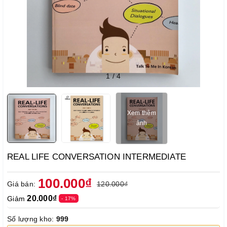
1
/
4
Xem thêm
ảnh
REAL LIFE CONVERSATION INTERMEDIATE
100.000₫
Giá bán:
120.000₫
20.000₫
Giảm
- 17%
Số lượng kho:
999