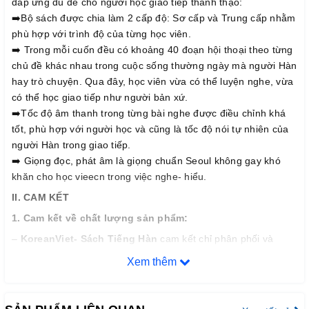
đáp ứng đủ để cho người học giao tiếp thành thạo:
➡️Bộ sách được chia làm 2 cấp độ: Sơ cấp và Trung cấp nhằm
phù hợp với trình độ của từng học viên.
➡️ Trong mỗi cuốn đều có khoảng 40 đoạn hội thoại theo từng
chủ đề khác nhau trong cuộc sống thường ngày mà người Hàn
hay trò chuyện. Qua đây, học viên vừa có thể luyện nghe, vừa
có thể học giao tiếp như người bản xứ.
➡️Tốc độ âm thanh trong từng bài nghe được điều chỉnh khá
tốt, phù hợp với người học và cũng là tốc độ nói tự nhiên của
người Hàn trong giao tiếp.
➡️ Giọng đọc, phát âm là giọng chuẩn Seoul không gay khó
khăn cho học vieecn trong việc nghe- hiểu.
II. CAM KẾT
1. Cam k
ế
t v
ề
ch
ấ
t l
ượ
ng s
ả
n ph
ẩ
m:
–
KoreanViet- Sách Tiếng Hàn
cam kết chỉ phân phối và
mang đến cho quý khách hàng những đầu sách tiếng Hàn chất
Xem thêm
lượng tốt nhất trên thị trường hiện nay, đảm bảo đúng chất
lượng sách đẹp, nội dung rõ ràng và đầy đủ chi tiết.
– Bảo đảm mỗi quyển sách trước khi xuất kho đều phải qua