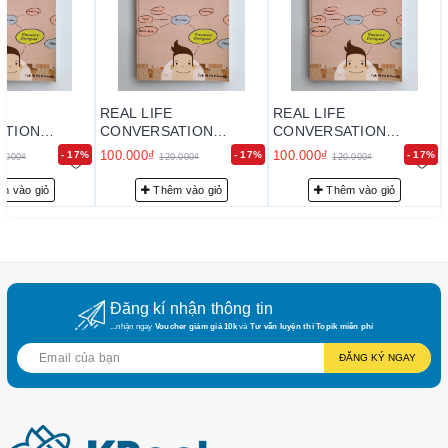
REAL LIFE
REAL LIFE
ATION
CONVERSATION
CONVERSATION
IATE
INTERMEDIATE
INTERMEDIATE
100.000₫
100.000₫
- 17%
- 17%
- 17%
0.000₫
120.000₫
120.000₫
m vào giỏ
Thêm vào giỏ
Thêm vào giỏ
Đăng kí nhận thông tin
...nhận ngay
Voucher giảm giá 10k
và
Tư vấn luyện thi Topik miễn phí
ĐĂNG KÝ NGAY