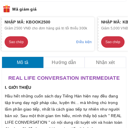
Mã giảm giá
NHẬP MÃ: KBOOK2500
NHẬP MÃ: K
Giảm 2500 VNĐ cho đơn hàng giá trị tối thiểu 300k
Giảm 5,000 VNĐ c
Sao chép
Điều kiện
Sao chép
Mô tả
Hướng dẫn
Nhận xét
REAL LIFE CONVERSATION
INTERMEDIATE
I. GIỚI THIỆU
Hầu hết những cuốn sách dạy Tiếng Hàn hiện nay đều đang
tập trung dạy ngữ pháp câu, luyện thi... mà không chú trọng
lắm phần giao tiếp, nhất là cách giao tiếp tự nhiên như người
bản xứ. Sau một thời gian tìm hiểu, mình thấy bộ sách " REAL
LIFE CONVERSATION " có nội dung rất tuyệt vời và hoàn toàn