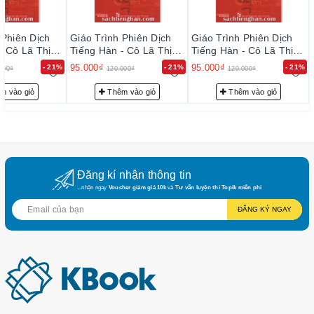
 Phiên Dịch
Giáo Trình Phiên Dịch
Giáo Trình Phiên Dịch
- Cô Lã Thị
Tiếng Hàn - Cô Lã Thị
Tiếng Hàn - Cô Lã Thị
Thanh Mai
Thanh Mai
95.000₫
95.000₫
- 21%
- 21%
- 21%
000₫
120.000₫
120.000₫
m vào giỏ
Thêm vào giỏ
Thêm vào giỏ
Đăng kí nhận thông tin
...nhận ngay
Voucher giảm giá 10k
và
Tư vấn luyện thi Topik miễn phí
ĐĂNG KÝ NGAY