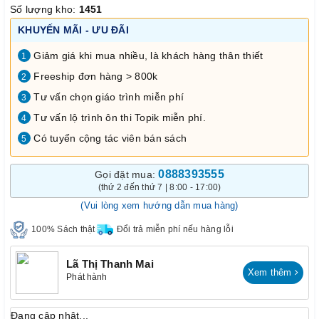
Số lượng kho:
1451
KHUYẾN MÃI - ƯU ĐÃI
Giảm giá khi mua nhiều, là khách hàng thân thiết
1
Freeship đơn hàng > 800k
2
Tư vấn chọn giáo trình miễn phí
3
Tư vấn lộ trình ôn thi Topik miễn phí.
4
Có tuyển cộng tác viên bán sách
5
0888393555
Gọi đặt mua:
(thứ 2 đến thứ 7 | 8:00 - 17:00)
(Vui lòng xem hướng dẫn mua hàng)
100% Sách thật
Đổi trả miễn phí nếu hàng lỗi
Lã Thị Thanh Mai
Xem thêm
Phát hành
Đang cập nhật...