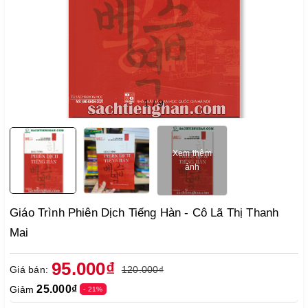
1
/
9
Xem thêm
ảnh
Giáo Trình Phiên Dịch Tiếng Hàn - Cô Lã Thị Thanh
Mai
95.000₫
Giá bán:
120.000₫
25.000₫
Giảm
- 21%