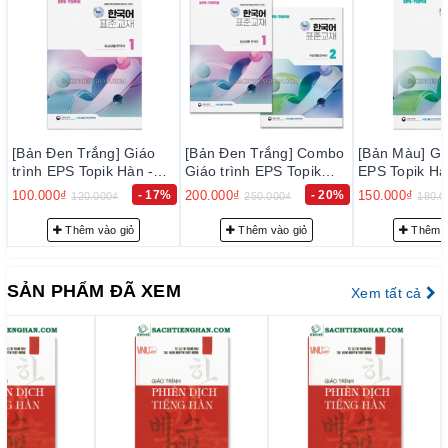
[Bản Đen Trắng] Combo
[Bản Màu] Giáo trình
[Bản Màu] Gi
Giáo trình EPS Topik
EPS Topik Hàn - Anh
EPS Topik Hà
Hàn - Anh Bản Mới 2024
Bản Mới 2024 Tập 2 -
Bản Mới 2024
200.000₫
- 20%
150.000₫
- 17%
150.000₫
250.000₫
180.000₫
180.0
Tập 1+2 - EPS-Topik
EPS-Topik NEW 한국어
EPS-Topik
NEW 한국어 표준교재
표준교재 2 (일상생활 한
표준교재 1 (
Thêm vào giỏ
Thêm vào giỏ
Thêm v
1+2 (일상생활 한국어)
국어)
국어)
SẢN PHẨM ĐÃ XEM
Xem tất cả