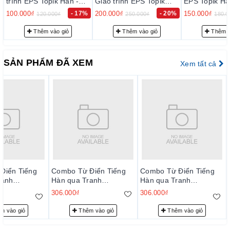
rình EPS Topik Hàn -
Giáo trình EPS Topik
EPS Topik Hàn -
Anh Bản Mới 2024 Tập
Hàn - Anh Bản Mới 2024
Bản Mới 2024 Tậ
00.000₫
- 17%
200.000₫
- 20%
150.000₫
120.000₫
250.000₫
180.000₫
S-Topik NEW 한국
Tập 1+2 - EPS-Topik
EPS-Topik NE
어 표준교재 1 (일상생활
NEW 한국어 표준교재
표준교재 2 (일
Thêm vào giỏ
Thêm vào giỏ
Thêm vào 
한국어)
1+2 (일상생활 한국어)
국어)
SẢN PHẨM ĐÃ XEM
Xem tất cả
Điển Tiếng
Combo Từ Điển Tiếng
Combo Từ Điển Tiếng
ranh
Hàn qua Tranh
Hàn qua Tranh
MCBooks
MCBooks
306.000₫
306.000₫
m vào giỏ
Thêm vào giỏ
Thêm vào giỏ