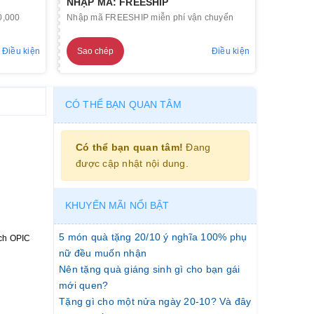
NHẬP MÃ: FREESHIP
0,000
Nhập mã FREESHIP miễn phí vận chuyển
Điều kiện
Sao chép
Điều kiện
CÓ THỂ BẠN QUAN TÂM
Có thể bạn quan tâm!
Đang
được cập nhật nội dung.
KHUYẾN MÃI NỔI BẬT
5 món quà tặng 20/10 ý nghĩa 100% phụ
ách OPIC
nữ đều muốn nhận
Nên tặng quà giáng sinh gì cho bạn gái
mới quen?
Tặng gì cho một nửa ngày 20-10? Và đây