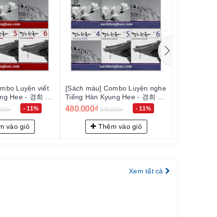
ombo Luyện nghe
[Bản Màu] Combo New Kyung
[Bản Màu] 
ung Hee - 경희 한
Hee Grammar 1-6 - 바로 한국어
Hee Speak
문법 1-6
말하기 1-6
660.000₫
480.000₫
- 11%
- 13%
000₫
760.000₫
5
 vào giỏ
Thêm vào giỏ
Th
Xem tất cả