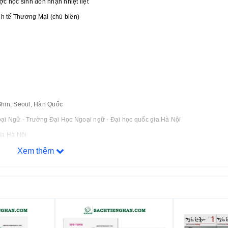
c học sinh đón nhận nhiệt liệt
nh tế Thương Mại (chủ biên)
Shin, Seoul, Hàn Quốc
ại Ngữ - Trường Đại Học Ngoại ngữ - Đại học quốc gia Hà Nội
ia Hà Nội
Xem thêm
M-IH