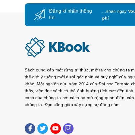
1. CHỦ ĐỀ ĐỘT PHÁT (돌발 주제)
+ 교통 - GIAO THÔNG
Đăng kí nhận thông
...nhận ngay
Vou
tin
phí
+ 인물 - NHÂN VẬT
+ 음식점 / 식당 - NHÀ HÀNG
+ 전화 - ĐIỆN THOẠI
+ 인테넷 - INTERNET
+ 테크놀로지 /기술 - CÔNG NGHỆ
+ 쇼핑 - MUA SẮM
Sách cung cấp một rừng tri thức, mở ra cho chúng ta m
+ 은행 - NGÂN HÀNG
thế giới ý tưởng mới dưới góc nhìn và suy nghĩ của ngư
+ 경찰 - CẢNH SÁT
khác. Một nghiên cứu năm 2014 của Đại học Toronto c
thấy, việc đọc sách có thể ảnh hưởng tích cực đến tính
2. CHỦ ĐỀ BÀN LUẬN (이슈 주제)
cách của chúng ta bởi cách nó mở rộng quan điểm của
+ 환경 - MÔI TRƯỜNG
chúng ta. Đọc cũng giúp xây dựng sự đồng cảm.
+ 미디어 - TRUYỀN THÔNG
+ 인권 - NHÂN QUYỀN
+ 문화 - VĂN HÓA