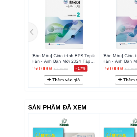
Phần I: Tổng guan về bài thi Topic : Hướng dẫn chung
Phần II: Các định dạng câu hỏi
Định dạng: Tự giới thiệu bản thân
Định dạng: Miêu tả người
Định dạng: Miêu tả địa điểm
Định dạng: Miên tả hành động, quá trình
nh EPS Topik
[Bản Màu] Giáo trình EPS Topik
[Bản Màu] Combo
Định dạng: miêu tả sự vật
 2024 Tập 2
Hàn - Anh Bản Mới 2024 Tập 1
EPS Topik Hàn -
- EPS-Topik NEW 한국어 표준교
2024 Tập 1+2 - EPS-Topik NEW
150.000₫
300.000₫
Định dạng: Trải nghiệm quá khứ (1)
- 17%
- 17%
180.000₫
360.00
어)
재 1 (일상생활 한국어)
한국어 표준교재 1
한국어)
Định dạng: Trải nghiệm quá khứ (2)
 giỏ
Thêm vào giỏ
Thêm v
Định dạng: Trải nghiệm quá khứ (3)
Định dạng: Nhập vai (1)
Định dạng: Nhập vai (2)
SẢN PHẨM ĐÃ XEM
Định dạng: Nhập vai (3)
Phần III: CÁC BÀI TRẢ LỜI MẪU THEO CHỦ ĐỀ
자기
소개