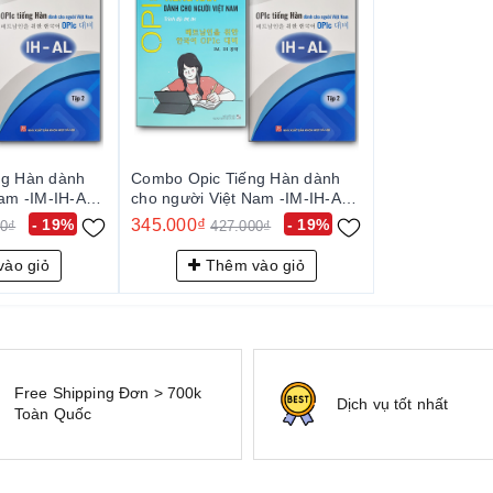
ng Hàn dành
Combo Opic Tiếng Hàn dành
Nam -IM-IH-AL
cho người Việt Nam -IM-IH-AL
Đỗ Thúy Hằng -
(Tập 1+2) - Cô Đỗ Thúy Hằng -
- 19%
345.000₫
- 19%
00₫
427.000₫
Sách Gốc Xịn
ào giỏ
Thêm vào giỏ
H - AL
gập
Free Shipping Đơn > 700k
Dịch vụ tốt nhất
Toàn Quốc
ể thi được AL