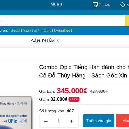
Mua số lượng lớn/sỉ xin liên hệ: 0888.393.555
Tin tức
K
biến:
Seoul
topik
쓰기
Opic
kyunghee
SẢN PHẨM
Combo Opic Tiếng Hàn dành cho n
Cô Đỗ Thúy Hằng - Sách Gốc Xịn
345.000₫
Giá bán:
427.000₫
82.000₫
Giảm
- 19%
Số lượng kho:
467
–
+
Thêm vào giỏ
Mu