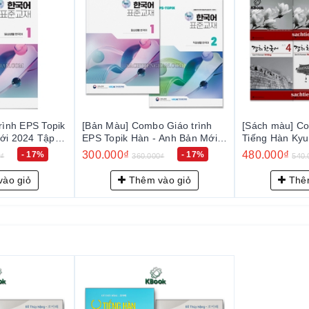
 về Topik
 Giáo trình
[Sách màu] Combo Luyện viết
[Sách màu] C
 Anh Bản Mới
Tiếng Hàn Kyung Hee - 경희 한
Tiếng Hàn Ky
국어 쓰기 1~6
국어 듣기 1~6
480.000₫
480.000₫
- 17%
- 11%
0₫
540.000₫
540.
+2 (일상생활
ào giỏ
Thêm vào giỏ
Thêm