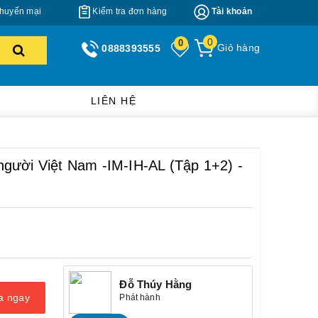
huyến mại
Kiểm tra đơn hàng
Tài khoản
0
0
Giỏ hàng
0888393555
LIÊN HỆ
gười Việt Nam -IM-IH-AL (Tập 1+2) -
Đỗ Thúy Hằng
a ngay
Phát hành