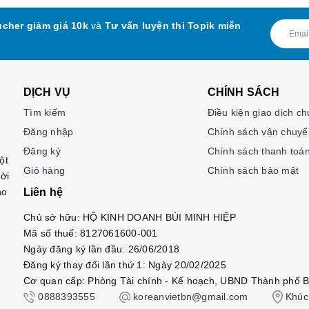
cher giảm giá 10k
và
Tư vấn luyện thi Topik miễn
DỊCH VỤ
CHÍNH SÁCH
Tìm kiếm
Điều kiện giao dịch c
Đăng nhập
Chính sách vận chuyể
Đăng ký
Chính sách thanh toá
ột
Giỏ hàng
Chính sách bảo mật
ời
ho
Liên hệ
Chủ sở hữu: HỘ KINH DOANH BÙI MINH HIỆP
Mã số thuế: 8127061600-001
Ngày đăng ký lần đầu: 26/06/2018
Đăng ký thay đổi lần thứ 1: Ngày 20/02/2025
Cơ quan cấp: Phòng Tài chính - Kế hoạch, UBND Thành phố B
0888393555
koreanvietbn@gmail.com
Khúc 