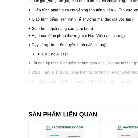
Là tác giả (đồng tác giả) của nhiều đầu sách chuyên ngành đượ
+ Giáo trình phiên dịch chuyên ngành tiếng Hàn – Lĩnh vực ki
+ Giáo trình tiếng Hàn Kinh Tế Thương mại (tác giả độc lập)
+ Giáo trình dịch nâng cao (chủ biên)
+ Hội thoại đàm phán thương mại Hàn Việt (viết chung)
+ Dạy tiếng Hàn trên truyền hình (viết chung)
Cô Cho A Hae:
+ Tốt nghiệp thạc sĩ chuyên ngành giáo dục, Đại học nữ Sung
+ 2019~ nay
:
giảng dạy tiếng Hàn tại trường THPT chuyên Ngo
+ Chủ nhiệm dự án OPIc, trung tâm ICE, trường đại học quốc g
+ Chuyên gia OPIc doanh nghiệp
……
Tập 1: OPIC Tiếng Hàn dành cho người Việt Nam I
SẢN PHẨM LIÊN QUAN
Sách gồm 384 trang, là sách in màu đẹp, bìa gập
Trình độ: IM~IH (trung cấp)
Sách gồm 3 phần