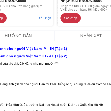
Ã: KBOOK5000
NHẬP MÃ: KBOOK10000
0 VNĐ cho đơn hàng giá trị tối
Nhập mã KBOOK1000 giảm ngay 1
k
VNĐ cho đơn hàng tối thiểu 600k
ép
Điều kiện
Sao chép
HƯỚNG DẪN
NHẬN XÉT
ành cho người Việt Nam IM - IH (Tập 1)
ành cho người Việt Nam IH - AL (Tập 2)
kí của tác giả, Cô Hằng nha mọi người ^^)
c Tiếng Anh (Sách cho người Hàn thi OPIC tiếng Anh), chúng ta đã đủ Combo s
 Văn Hóa Hàn Quốc, trường Đại học Ngoại ngữ
-
Đại học Quốc Gia Hà Nội