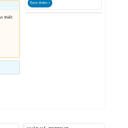
Xem thêm
n thiết
i