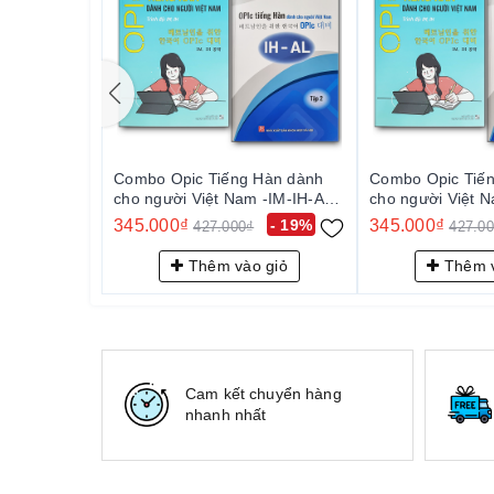
주거
공간
회사
여행
공원
가기
교통
Combo Opic Tiếng Hàn dành
Combo Opic Tiế
건강
cho người Việt Nam -IM-IH-AL
cho người Việt 
출장
(Tập 1+2) - Cô Đỗ Thúy Hằng -
(Tập 1+2) - Cô 
345.000₫
- 19%
345.000₫
427.000₫
427.0
Sách Gốc Xịn
Sách Gốc Xịn
음악
감상
Thêm vào giỏ
Thêm v
조깅
-------------------------------------------------------------------------
Tập 2: OPIC Tiếng Hàn dành cho người Việt Nam I
Sách gồm 204 trang, là sách in đen trắng, bìa 
Cam kết chuyển hàng
Trình độ: IH~AL (trung cao cấp)
nhanh nhất
Sách tập trung chủ yếu vào 2 phần khó nhất đ
CHỦ ĐỀ ĐỘT PHÁ và CHỦ ĐỀ BẠN LUẬN