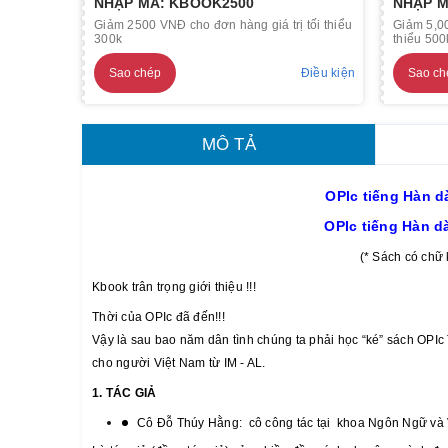
NHẬP MÃ: KBOOK2500
NHẬP M
Giảm 2500 VNĐ cho đơn hàng giá trị tối thiểu
Giảm 5,00
300k
thiểu 500
Sao chép
Điều kiện
Sao ch
MÔ TẢ
OPIc tiếng Hàn d
OPIc tiếng Hàn d
(* Sách có chữ 
Kbook trân trọng giới thiệu !!!
Thời của OPIc đã đến!!!
Vậy là sau bao năm dân tình chúng ta phải học “ké” sách OPI
cho người Việt Nam từ IM - AL.
1. TÁC GIẢ
Cô Đỗ Thúy Hằng
:
cô công tác tại khoa Ngôn Ngữ và