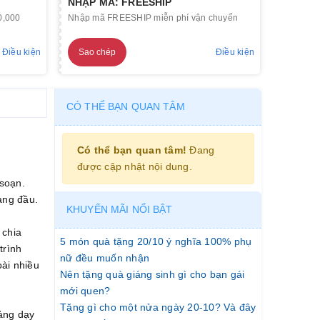
NHẬP MÃ: FREESHIP
0,000
Nhập mã FREESHIP miễn phí vận chuyển
Điều kiện
Sao chép
Điều kiện
CÓ THỂ BẠN QUAN TÂM
Có thể bạn quan tâm!
Đang
được cập nhật nội dung.
soạn.
àng đầu.
KHUYẾN MÃI NỔI BẬT
 chia
5 món quà tặng 20/10 ý nghĩa 100% phụ
trình
nữ đều muốn nhận
oài nhiều
Nên tặng quà giáng sinh gì cho bạn gái
mới quen?
Tặng gì cho một nửa ngày 20-10? Và đây
iảng dạy