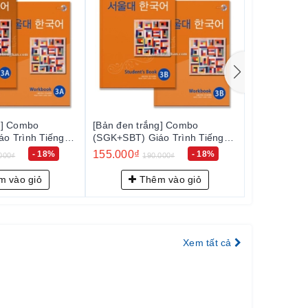
g] Combo
[Bản đen trắng] Combo
[Bản đen tr
o Trình Tiếng
(SGK+SBT) Giáo Trình Tiếng
(SGK+SBT) G
B - 서울대 한국어
Hàn Seoul 4A - 서울대 한국어
Hàn Seoul
155.000₫
155.000₫
- 18%
- 18%
000₫
190.000₫
1
4A
4B
 vào giỏ
Thêm vào giỏ
Th
Xem tất cả