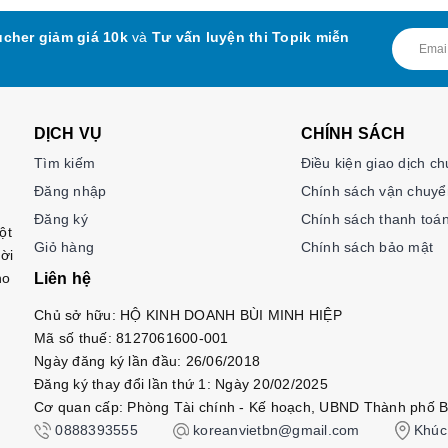
cher giảm giá 10k
và
Tư vấn luyện thi Topik miễn
DỊCH VỤ
CHÍNH SÁCH
Tìm kiếm
Điều kiện giao dịch c
Đăng nhập
Chính sách vận chuyể
Đăng ký
Chính sách thanh toá
ột
Giỏ hàng
Chính sách bảo mật
ời
ho
Liên hệ
Chủ sở hữu: HỘ KINH DOANH BÙI MINH HIỆP
Mã số thuế: 8127061600-001
Ngày đăng ký lần đầu: 26/06/2018
Đăng ký thay đổi lần thứ 1: Ngày 20/02/2025
Cơ quan cấp: Phòng Tài chính - Kế hoạch, UBND Thành phố B
0888393555
koreanvietbn@gmail.com
Khúc 