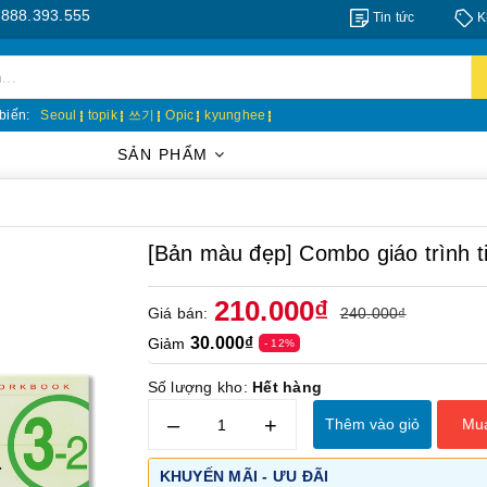
3.555
Tin tức
K
biến:
Seoul
topik
쓰기
Opic
kyunghee
SẢN PHẨM
[Bản màu đẹp] Combo giáo trình
210.000₫
Giá bán:
240.000₫
30.000₫
Giảm
- 12%
Số lượng kho:
Hết hàng
–
+
Thêm vào giỏ
Mu
KHUYẾN MÃI - ƯU ĐÃI