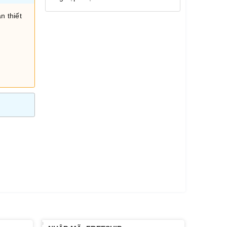
n thiết
i