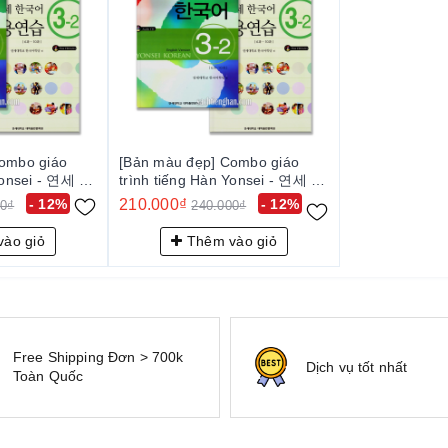
ombo giáo
[Bản màu đẹp] Combo giáo
 Yonsei - 연세 한
trình tiếng Hàn Yonsei - 연세 한
국어 3-2
- 12%
210.000₫
- 12%
00₫
240.000₫
ào giỏ
Thêm vào giỏ
Free Shipping Đơn > 700k
Dịch vụ tốt nhất
Toàn Quốc