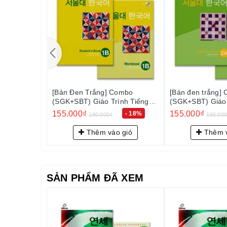
ombo
[Bản đen trắng] Combo
[Bản đen trắng]
ình Tiếng
(SGK+SBT) Giáo Trình Tiếng
(SGK+SBT) Giáo 
 서울대 한국어
Hàn Seoul 2A - 서울대 한국어
Hàn Seoul 2B
155.000₫
155.000₫
- 18%
- 18%
190.000₫
190.00
2A
2B
 giỏ
Thêm vào giỏ
Thêm v
SẢN PHẨM ĐÃ XEM