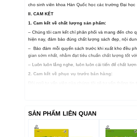
cho sinh viên khoa Hàn Quốc học các trường Đại học 
II. CAM KẾT
1. Cam k
ế
t v
ề
ch
ấ
t l
ượ
ng s
ả
n ph
ẩ
m:
– Chúng tôi cam kết chỉ phân phối và mang đến cho q
hiện nay, đảm bảo đúng chất lượng sách đẹp, nội dung 
– Bảo đảm mỗi quyển sách trước khi xuất kho đều phải 
gian sớm nhất, nhằm đạt tiêu chuẩn chất lượng tốt vớ
– Luôn luôn lắng nghe, luôn luôn cải tiến để chất lư
2. Cam k
ế
t v
ề
ph
ụ
c v
ụ
tr
ướ
c b
á
n h
à
ng:
Đội ngũ tư vấn viên của chúng tôi sẽ tư vấn thông ti
cầu… nhằm giảm thiểu tối đa mức đầu tư của quý khá
3. Cam k
ế
t v
ề
ph
ụ
c v
ụ
sau b
á
n h
à
ng:
– Giao hàng nhanh và đúng thời gian theo yêu cầu.
SẢN PHẨM LIÊN QUAN
– Tư vấn học tiếng Hàn và hướng dẫn thi TOPIK miễn
– Quý khách được hưởng chính sách CSKH thân thiết