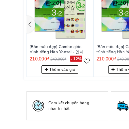
[Bản màu đẹp] Combo giáo
[Bản màu đẹp] C
trình tiếng Hàn Yonsei - 연세 한
trình tiếng Hàn
국어 3-2
국어 3-2
210.000₫
- 12%
210.000₫
240.000₫
240.0
Thêm vào giỏ
Thêm v
Cam kết chuyển hàng
nhanh nhất