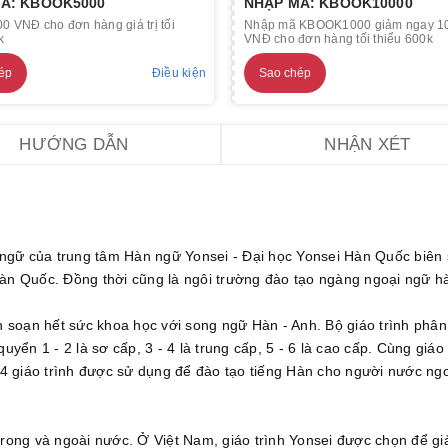
Ã: KBOOK5000
NHẬP MÃ: KBOOK10000
0 VNĐ cho đơn hàng giá trị tối
Nhập mã KBOOK1000 giảm ngay 1
k
VNĐ cho đơn hàng tối thiểu 600k
ép
Điều kiện
Sao chép
HƯỚNG DẪN
NHẬN XÉT
ngữ của trung tâm Hàn ngữ Yonsei - Đại học Yonsei Hàn Quốc biên 
Hàn Quốc. Đồng thời cũng là ngôi trường đào tạo ngàng ngoại ngữ h
soạn hết sức khoa học với song ngữ Hàn - Anh. Bộ giáo trình phân
yển 1 - 2 là sơ cấp, 3 - 4 là trung cấp, 5 - 6 là cao cấp. Cùng giáo 
g 4 giáo trình được sử dụng để đào tạo tiếng Hàn cho người nước ng
trong và ngoài nước. Ở Việt Nam, giáo trình Yonsei được chọn để g