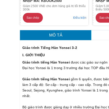
NHẬP MÃ: KBOOK2500
NHẬP M
Giảm 2500 VNĐ cho đơn hàng giá trị tối thiểu
Giảm 5,00
300k
thiểu 500
Sao chép
Điều kiện
Sao ch
MÔ TẢ
Giáo trình Tiếng Hàn Yonsei 3-2
I. GIỚI THIỆU
Giáo trình tiếng Hàn Yonsei
được các giáo sư ngôn 
Đại học Yonsei là 1 trong 3 trường đại học TOP đầu 
Giáo trình tiếng Hàn Yonsei
gồm 6 quyển, được biên 
làm 3 cấp độ: Sơ cấp - trung cấp - cao cấp. Trong đó qu
Seoul, Sejong, Kyunghee, giáo trình Yonsei là 1 tron
nhất.
Bộ giáo trình được giảng dạy ở nhiều trường Đại học 