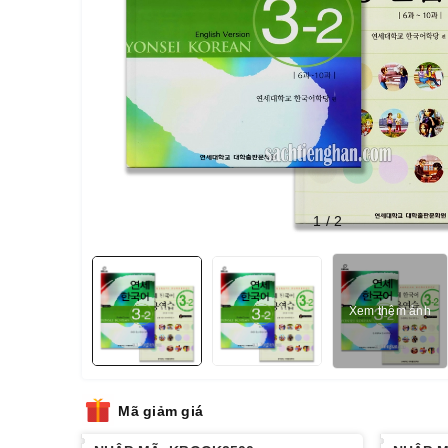
1
/
2
Xem thêm ảnh
Mã giảm giá