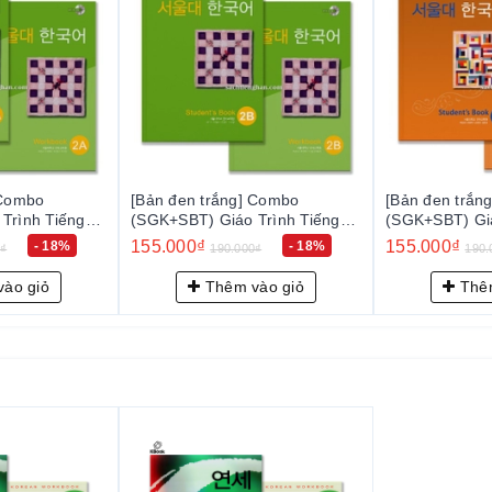
 Combo
[Bản đen trắng] Combo
[Bản đen trắn
Trình Tiếng
(SGK+SBT) Giáo Trình Tiếng
(SGK+SBT) Giá
 - 서울대 한국어
Hàn Seoul 3A - 서울대 한국어
Hàn Seoul 3
155.000₫
155.000₫
- 18%
- 18%
0₫
190.000₫
190.
3A
3B
ào giỏ
Thêm vào giỏ
Thêm