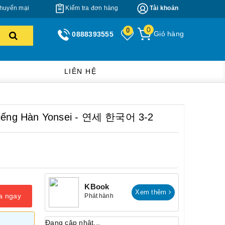
huyến mại
Kiểm tra đơn hàng
Tài khoản
0
0
Giỏ hàng
0888393555
LIÊN HỆ
 tiếng Hàn Yonsei - 연세 한국어 3-2
KBook
Xem thêm
a ngay
Phát hành
Đang cập nhật...