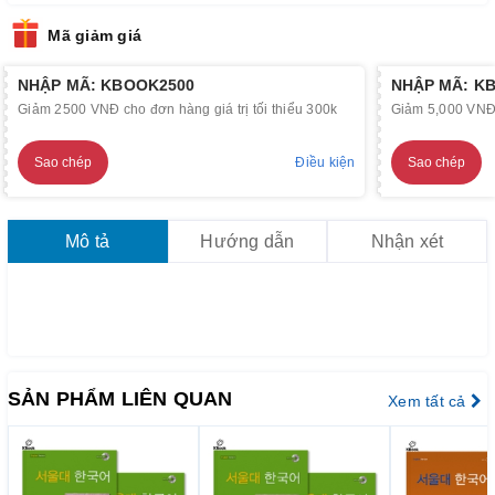
Mã giảm giá
NHẬP MÃ: KBOOK2500
NHẬP MÃ: K
Giảm 2500 VNĐ cho đơn hàng giá trị tối thiểu 300k
Giảm 5,000 VNĐ c
Sao chép
Điều kiện
Sao chép
Mô tả
Hướng dẫn
Nhận xét
SẢN PHẨM LIÊN QUAN
Xem tất cả