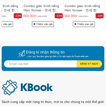
 trình tiếng
Combo giáo trình tiếng
Combo giáo trình tiếng
ei - 연세 한국
Hàn Yonsei - 연세 한국
Hàn Yonsei - 연세 한국
어 3
어 3
560.000₫
560.000₫
- 12%
- 12%
- 12%
0.000₫
640.000₫
640.000₫
m vào giỏ
Thêm vào giỏ
Thêm vào giỏ
Đăng kí nhận thông tin
...nhận ngay
Voucher giảm giá 10k
và
Tư vấn luyện thi Topik miễn phí
ĐĂNG KÝ NGAY
Sách cung cấp một rừng tri thức, mở ra cho chúng ta một thế giới