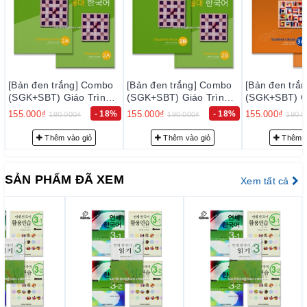
[Bản đen trắng] Combo
[Bản đen trắng] Combo
[Bản đen trắ
(SGK+SBT) Giáo Trình
(SGK+SBT) Giáo Trình
(SGK+SBT) Gi
Tiếng Hàn Seoul 2A - 서
Tiếng Hàn Seoul 2B - 서
Tiếng Hàn Se
155.000₫
- 18%
155.000₫
- 18%
155.000₫
190.000₫
190.000₫
190.0
울대 한국어 2A
울대 한국어 2B
울대 한국어 3
Thêm vào giỏ
Thêm vào giỏ
Thêm v
SẢN PHẨM ĐÃ XEM
Xem tất cả