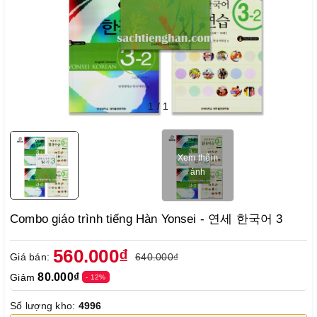
1
/
1
Xem thêm
ảnh
Combo giáo trình tiếng Hàn Yonsei - 연세 한국어 3
560.000₫
Giá bán:
640.000₫
80.000₫
Giảm
- 12%
Số lượng kho:
4996