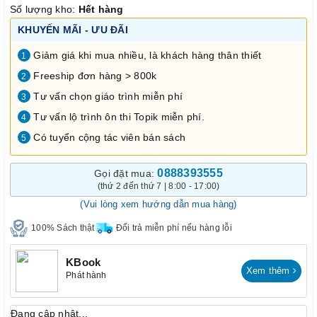
Số lượng kho:
Hết hàng
KHUYẾN MÃI - ƯU ĐÃI
Giảm giá khi mua nhiều, là khách hàng thân thiết
1
Freeship đơn hàng > 800k
2
Tư vấn chọn giáo trình miễn phí
3
Tư vấn lộ trình ôn thi Topik miễn phí.
4
Có tuyển cộng tác viên bán sách
5
0888393555
Gọi đặt mua:
(thứ 2 đến thứ 7 | 8:00 - 17:00)
(Vui lòng xem hướng dẫn mua hàng)
100% Sách thật
Đổi trả miễn phí nếu hàng lỗi
KBook
Xem thêm
Phát hành
Đang cập nhật...