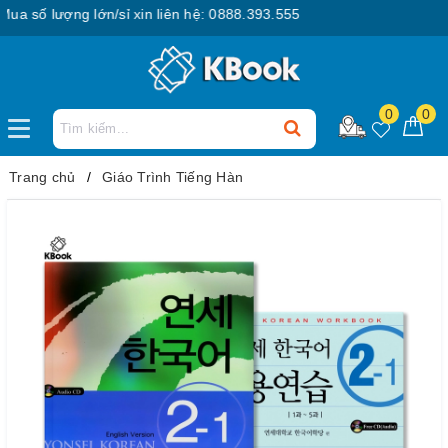
số lượng lớn/sỉ xin liên hệ: 0888.393.555
0
0
Trang chủ
Giáo Trình Tiếng Hàn