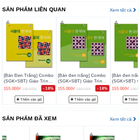
rõ ràng và đầy đủ chi tiết.
SẢN PHẨM LIÊN QUAN
Xem tất cả
– Bảo đảm mỗi quyển sách trước khi xuất kho đều phải qua
thực hiện kiểm tra kỹ lưỡng để loại trừ sự cố có thể xảy ra
trong thời gian sớm nhất, nhằm đạt tiêu chuẩn chất lượng tốt
với độ tin cậy cao, thoả mãn nhu cầu của khách hàng.
– Luôn luôn lắng nghe, luôn luôn cải tiến để chất lượng của
sản phẩm và dịch vụ ngày càng tốt hơn.
2. Cam k
ế
t v
ề
ph
ụ
c v
ụ
tr
ướ
c b
á
n h
à
ng:
Đội ngũ tư vấn viên của chúng tôi sẽ tư vấn thông tin trước
[Bản đen trắng] Combo
[Bản đen trắng] Combo
[Bản đen trắ
bán hàng cho quý khách những sự lựa chọn phù hợp nhất với
(SGK+SBT) Giáo Trình
(SGK+SBT) Giáo Trình
(SGK+SBT) Gi
nhu cầu… nhằm giảm thiểu tối đa mức đầu tư của quý khách.
Tiếng Hàn Seoul 2A - 서
Tiếng Hàn Seoul 2B - 서
Tiếng Hàn Se
155.000₫
- 18%
155.000₫
- 18%
155.000₫
190.000₫
190.000₫
190.0
울대 한국어 2A
울대 한국어 2B
울대 한국어 3
3. Cam k
ế
t v
ề
ph
ụ
c v
ụ
sau b
á
n h
à
ng:
Thêm vào giỏ
Thêm vào giỏ
Thêm v
– Giao hàng nhanh và đúng thời gian theo yêu cầu.
– Tư vấn học tiếng Hàn và hướng dẫn thi TOPIK miễn phí cho
SẢN PHẨM ĐÃ XEM
Xem tất cả
khách hàng.
– Quý khách được hưởng chính sách CSKH thân thiết.