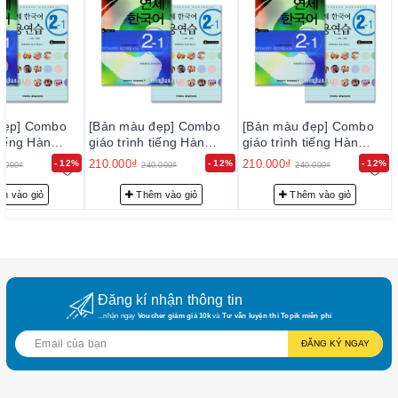
đẹp] Combo
[Bản màu đẹp] Combo
[Bản màu đẹp] Combo
tiếng Hàn
giáo trình tiếng Hàn
giáo trình tiếng Hàn
 연세 한국어 2-1
Yonsei - 연세 한국어 2-1
Yonsei - 연세 한국어 2-1
210.000₫
210.000₫
- 12%
- 12%
- 12%
0.000₫
240.000₫
240.000₫
m vào giỏ
Thêm vào giỏ
Thêm vào giỏ
Đăng kí nhận thông tin
...nhận ngay
Voucher giảm giá 10k
và
Tư vấn luyện thi Topik miễn phí
ĐĂNG KÝ NGAY