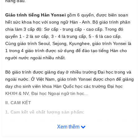
hàng đầu.
Giáo trình tiếng Hàn Yonsei
gồm 6 quyển, được biên soạn
hết sức khoa học với song ngữ Hàn - Anh. Bộ giáo trình phân
chia làm 3 cấp độ: Sơ cấp - trung cấp - cao cấp. Trong đó
quyển 1 - 2 là sơ cấp, 3 - 4 là trung cấp, 5 - 6 là cao cấp.
Cùng giáo trình Seoul, Sejong, Kyunghee, giáo trình Yonsei là
1 trong 4 giáo trình được sử dụng để đào tạo tiếng Hàn cho
người nước ngoài nhiều nhất.
Bộ giáo trình được giảng dạy ở nhiều trường Đại học trong và
ngoài nước. Ở Việt Nam, giáo trình Yonsei được chọn để giảng
dạy cho sinh viên khoa Hàn Quốc học các trường Đại học
KHXH & NV, Đại học Ngoại ngữ tin học...
II. CAM KẾT
1. Cam k
ế
t v
ề
ch
ấ
t l
ượ
ng s
ả
n ph
ẩ
m:
– Chúng tôi cam kết chỉ phân phối và mang đến cho quý khách
Xem thêm
hàng những đầu sách tiếng Hàn chất lượng tốt nhất trên thị
trường hiện nay, đảm bảo đúng chất lượng sách đẹp, nội dung