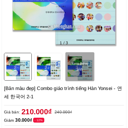
1
/
3
Xem thêm
ảnh
[Bản màu đẹp] Combo giáo trình tiếng Hàn Yonsei - 연
세 한국어 2-1
210.000₫
Giá bán:
240.000₫
30.000₫
Giảm
- 12%