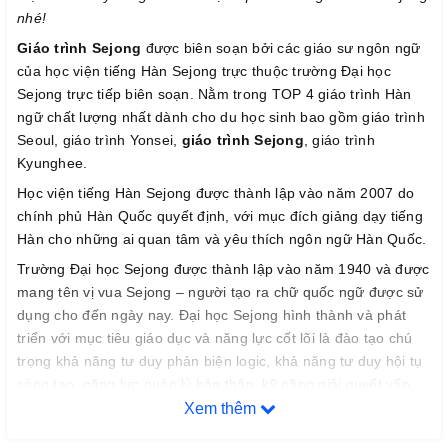
nhé!
Giáo trình Sejong
được biên soạn bởi các giáo sư ngôn ngữ
của học viện tiếng Hàn Sejong trực thuộc trường Đại học
Sejong trực tiếp biên soạn. Nằm trong TOP 4 giáo trình Hàn
ngữ chất lượng nhất dành cho du học sinh bao gồm giáo trình
Seoul, giáo trình Yonsei,
giáo trình Sejong
, giáo trình
Kyunghee.
Học viện tiếng Hàn Sejong được thành lập vào năm 2007 do
chính phủ Hàn Quốc quyết định, với mục đích giảng dạy tiếng
Hàn cho những ai quan tâm và yêu thích ngôn ngữ Hàn Quốc.
Trường Đại học Sejong được thành lập vào năm 1940 và được
mang tên vị vua Sejong – người tạo ra chữ quốc ngữ được sử
dụng cho đến ngày nay. Đại học Sejong hình thành và phát
triển với mục tiêu giáo dục và năng lực cốt lõi là đào tạo chú
trọng khả năng tư duy phản biện logic, khả năng tư duy hội tụ
sáng tạo, năng lực quản lý bản thân, kỹ năng giải quyết vấn
đề, kĩ năng giao tiếp, năng lực toàn cầu, nâng cao nhận thức
Xem thêm
cộng đồng.