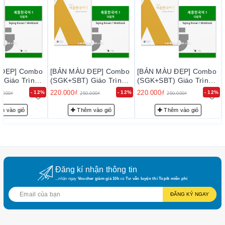
Sejong được biên soạn không chỉ chất lượng về ngôn ngữ, mà
còn lồng ghép được văn hóa, xã hội Hàn Quốc. Giáo trình
Sejong bao gồm 8 cuốn với trình độ sơ cấp – trung cấp – cao
cấp. Mỗi trình độ tương ứng với 2 cuốn.
Mỗi bài viết bao gồm 2 đoạn hội thoại mở đầu, từ vựng, ngữ
pháp, phân tích các điểm ngữ pháp và luyện tập kỹ năng viết.
 ĐẸP] Combo
[BẢN MÀU ĐẸP] Combo
[BẢN MÀU ĐẸP] Combo
Vì vậy, trong từng bài học, các bạn học viên đều có thể rèn
 Giáo Trình
(SGK+SBT) Giáo Trình
(SGK+SBT) Giáo Trình
luyện được cho bản thân cả 4 kỹ năng: nghe, nói, đọc, viết.
Sejong 1 - 세
Tiếng Hàn Sejong 1 - 세
Tiếng Hàn Sejong 1 - 세
220.000₫
220.000₫
- 12%
- 12%
- 12%
0.000₫
250.000₫
250.000₫
Các đoạn hội thoại của giáo trình đều có bản audio đính kèm.
1
종 한국어 1
종 한국어 1
m vào giỏ
Thêm vào giỏ
Thêm vào giỏ
Giáo trình tiếng Hàn Sejong 1 – 세종한국어 1
Giáo trình tiếng Hàn Sejong 2 – 세종한국어 2
Giáo trình tiếng Hàn Sejong 3 – 세종한국어 3
Giáo trình tiếng Hàn Sejong 4 – 세종한국어 4
Giáo trình tiếng Hàn Sejong 5 – 세종한국어 5
Đăng kí nhận thông tin
...nhận ngay
Voucher giảm giá 10k
và
Tư vấn luyện thi Topik miễn phí
Giáo trình tiếng Hàn Sejong 6 – 세종한국어 6
ĐĂNG KÝ NGAY
Giáo trình tiếng Hàn Sejong 7 – 세종한국어 7
Giáo trình tiếng Hàn Sejong 8 – 세종한국어 8