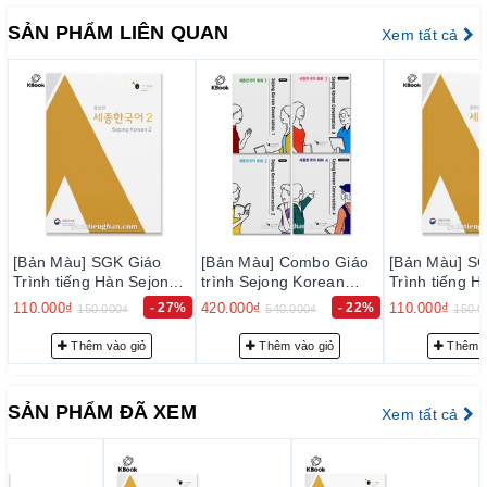
Cùng với sự đầu tư lớn về giáo dục, Đại học Sejong đã phát
SẢN PHẨM LIÊN QUAN
Xem tất cả
triển gồm hệ thống trường đại học, cao học, cao đẳng và các
viện nghiên cứu. Với sự đầu tư về chất lượng giảng dạy, học
viện tiếng Hàn Sejong đã được thành lập và trực thuộc Đại học
Sejong, nơi quy tụ những giáo sư ngôn ngữ hàng đầu Hàn
Quốc, để rồi cùng nhau tại nên bộ Giáo trình Sejong chất
lượng.
Giáo trình Sejong (세종한국어) còn là bộ giáo trình được các
trường Đại học tại Việt Nam áp
dụng vào chương trình giảng dạy ngôn ngữ Hàn Quốc như
GK Giáo
[Bản Màu] Combo Giáo
[Bản Màu] SGK Giáo
[B
trường Khoa học Xã hội & Nhân văn Hà Nội và trường Khoa
Hàn Sejong
trình Sejong Korean
Trình tiếng Hàn Sejong
Tr
 2
Conversation 1~4 - 세종
4 - 세종한국어 4
3
học Xã hội & Nhân văn TP.HCM hay Trung tâm Hàn ngữ
- 27%
420.000₫
- 22%
110.000₫
- 27%
11
000₫
540.000₫
150.000₫
한국어 회화 1 ~ 4
Sejong đặt tại 2 trường này. Đây là hai trường hàng đầu về
ào giỏ
Thêm vào giỏ
Thêm vào giỏ
ngôn ngữ tại Việt Nam.
SẢN PHẨM ĐÃ XEM
Xem tất cả
Giáo trình Sejong bao gồm
“Ngôn ngữ là một nền văn hóa” quả không sai. Giáo trình