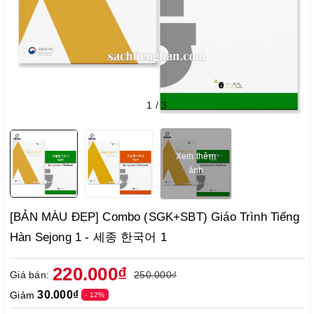
1
/
3
Xem thêm
ảnh
[BẢN MÀU ĐẸP] Combo (SGK+SBT) Giáo Trình Tiếng
Hàn Sejong 1 - 세종 한국어 1
220.000₫
Giá bán:
250.000₫
30.000₫
Giảm
- 12%