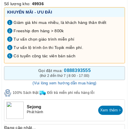
Số lượng kho:
49936
KHUYẾN MÃI - ƯU ĐÃI
Giảm giá khi mua nhiều, là khách hàng thân thiết
1
Freeship đơn hàng > 800k
2
Tư vấn chọn giáo trình miễn phí
3
Tư vấn lộ trình ôn thi Topik miễn phí.
4
Có tuyển cộng tác viên bán sách
5
0888393555
Gọi đặt mua:
(thứ 2 đến thứ 7 | 8:00 - 17:00)
(Vui lòng xem hướng dẫn mua hàng)
100% Sách thật
Đổi trả miễn phí nếu hàng lỗi
Sejong
Xem thêm
Phát hành
Đang cập nhật...