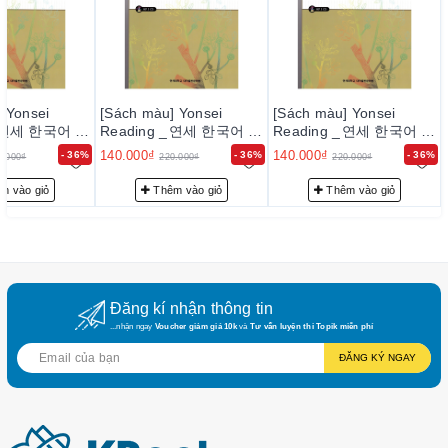
 Yonsei
[Sách màu] Yonsei
[Sách màu] Yonsei
_ 연세 한국어 읽
Reading _ 연세 한국어 읽
Reading _ 연세 한국어 읽
기 5
기 5
140.000₫
140.000₫
- 36%
- 36%
- 36%
0.000₫
220.000₫
220.000₫
m vào giỏ
Thêm vào giỏ
Thêm vào giỏ
Đăng kí nhận thông tin
...nhận ngay
Voucher giảm giá 10k
và
Tư vấn luyện thi Topik miễn phí
ĐĂNG KÝ NGAY