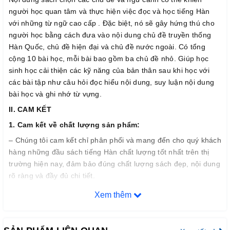
người học quan tâm và thực hiện việc đọc và học tiếng Hàn
với những từ ngữ cao cấp . Đặc biệt, nó sẽ gây hứng thú cho
người học bằng cách đưa vào nội dung chủ đề truyền thống
Hàn Quốc, chủ đề hiện đại và chủ đề nước ngoài. Có tổng
cộng 10 bài học, mỗi bài bao gồm ba chủ đề nhỏ. Giúp học
sinh học cải thiện các kỹ năng của bản thân sau khi học với
các bài tập như câu hỏi đọc hiểu nội dung, suy luận nội dung
bài học và ghi nhớ từ vựng.
II. CAM KẾT
1. Cam k
ế
t v
ề
ch
ấ
t l
ượ
ng s
ả
n ph
ẩ
m:
– Chúng tôi cam kết chỉ phân phối và mang đến cho quý khách
hàng những đầu sách tiếng Hàn chất lượng tốt nhất trên thị
trường hiện nay, đảm bảo đúng chất lượng sách đẹp, nội dung
rõ ràng và đầy đủ chi tiết.
– Bảo đảm mỗi quyển sách trước khi xuất kho đều phải qua
Xem thêm
thực hiện kiểm tra kỹ lưỡng để loại trừ sự cố có thể xảy ra
trong thời gian sớm nhất, nhằm đạt tiêu chuẩn chất lượng tốt
với độ tin cậy cao, thoả mãn nhu cầu của khách hàng.