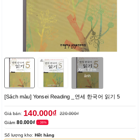
1
/
10
Xem thêm
ảnh
[Sách màu] Yonsei Reading _ 연세 한국어 읽기 5
140.000₫
Giá bán:
220.000₫
80.000₫
Giảm
- 36%
Số lượng kho:
Hết hàng