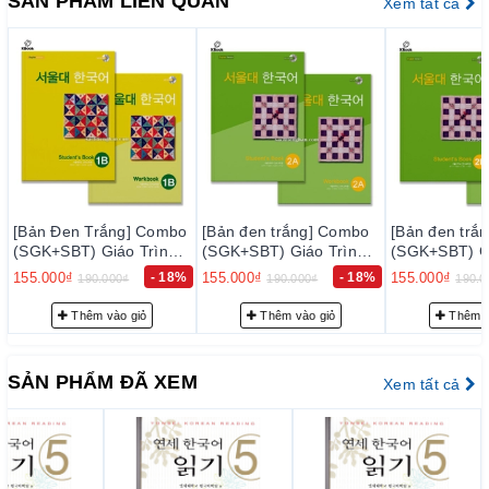
SẢN PHẨM LIÊN QUAN
Xem tất cả
– Luôn luôn lắng nghe, luôn luôn cải tiến để chất lượng của
sản phẩm và dịch vụ ngày càng tốt hơn.
2. Cam k
ế
t v
ề
ph
ụ
c v
ụ
tr
ướ
c b
á
n h
à
ng:
Đội ngũ tư vấn viên của chúng tôi sẽ tư vấn thông tin trước
bán hàng cho quý khách những sự lựa chọn phù hợp nhất với
nhu cầu… nhằm giảm thiểu tối đa mức đầu tư của quý khách.
3. Cam k
ế
t v
ề
ph
ụ
c v
ụ
sau b
á
n h
à
ng:
[Bản đen trắng] Combo
– Giao hàng nhanh và đúng thời gian theo yêu cầu.
[Bản đen trắng] Combo
[Bản đen trắ
(SGK+SBT) Giáo Trình
(SGK+SBT) Giáo Trình
(SGK+SBT) Gi
– Tư vấn học tiếng Hàn và hướng dẫn thi TOPIK miễn phí cho
Tiếng Hàn Seoul 2A - 서
Tiếng Hàn Seoul 2B - 서
Tiếng Hàn Se
155.000₫
- 18%
155.000₫
- 18%
155.000₫
190.000₫
190.000₫
190.0
khách hàng.
울대 한국어 2A
울대 한국어 2B
울대 한국어 3
Thêm vào giỏ
Thêm vào giỏ
Thêm v
– Quý khách được hưởng chính sách CSKH thân thiết.
SẢN PHẨM ĐÃ XEM
Xem tất cả