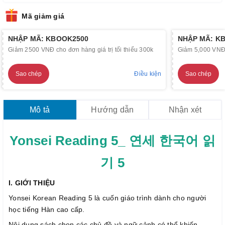
Mã giảm giá
NHẬP MÃ: KBOOK2500
NHẬP MÃ: K
Giảm 2500 VNĐ cho đơn hàng giá trị tối thiểu 300k
Giảm 5,000 VNĐ c
Sao chép
Điều kiện
Sao chép
Mô tả
Hướng dẫn
Nhận xét
Yonsei Reading 5_ 연세 한국어 읽
기 5
I. GIỚI THIỆU
Yonsei Korean Reading 5 là cuốn giáo trình dành cho người
học tiếng Hàn cao cấp.
Nội dung sách chọn các chủ đề và ngữ cảnh có thể khiến