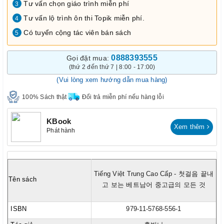
Tư vấn chọn giáo trình miễn phí
3
Tư vấn lộ trình ôn thi Topik miễn phí.
4
Có tuyển cộng tác viên bán sách
5
0888393555
Gọi đặt mua:
(thứ 2 đến thứ 7 | 8:00 - 17:00)
(Vui lòng xem hướng dẫn mua hàng)
100% Sách thật
Đổi trả miễn phí nếu hàng lỗi
KBook
Xem thêm
Phát hành
Tiếng Việt Trung Cao Cấp - 첫걸음 끝내
Tên sách
고 보는 베트남어 중고급의 모든 것
ISBN
979-11-5768-556-1