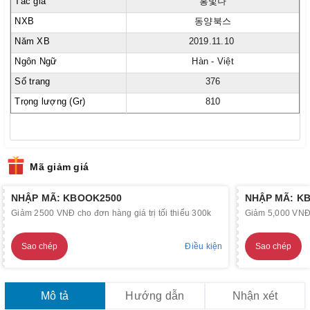
Tác giả
홍빛나
NXB
동양북스
Năm XB
2019.11.10
Ngôn Ngữ
Hàn - Việt
Số trang
376
Trọng lượng (Gr)
810
Mã giảm giá
NHẬP MÃ: KBOOK2500
NHẬP MÃ: K
Giảm 2500 VNĐ cho đơn hàng giá trị tối thiểu 300k
Giảm 5,000 VNĐ c
Sao chép
Điều kiện
Sao chép
Mô tả
Hướng dẫn
Nhận xét