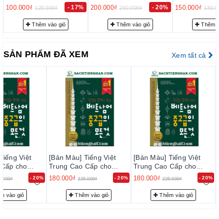
Hàn - Anh Bản Mới 2024
Bản Mới 2024 Tập 2 -
Bản Mới 2024
200.000₫
- 20%
150.000₫
- 17%
150.000₫
250.000₫
180.000₫
180.0
tiếng Hàn
(NXB Jeongjin)
Tập 1+2 - EPS-Topik
EPS-Topik NEW 한국어
EPS-Topik 
NEW 한국어 표준교재
표준교재 2 (일상생활 한
표준교재 1 (
Học tiếng Việt độc lập từ cơ bản đến nâng cao
Thêm vào giỏ
Thêm vào giỏ
Thêm v
1+2 (일상생활 한국어)
국어)
국어)
(NXB Ma-sin-neun Books)
Sổ tay từ vựng tiếng Việt đầu tiên của tôi
(NXB
SẢN PHẨM ĐÃ XEM
Xem tất cả
Đông Á Books)
Tất cả về tiếng Việt trung-cao cấp sau bước đầu
tiên
(NXB Đông Á Books)
Duong Thi Thu Huong
(Cố vấn)
Giáo sư khoa tiếng Việt, Đại học Khoa học Xã hội và
Nhân văn TP. Hồ Chí Minh.
Biên tập viên tại Đài truyền hình HTV.
Tiếng Việt
[Bản Màu] Tiếng Việt
[Bản Màu] Tiếng Việt
 Cấp cho
Trung Cao Cấp cho
Trung Cao Cấp cho
Nhận xét từ nhà xuất bản
n - 첫걸음 끝내
Người Hàn - 첫걸음 끝내
Người Hàn - 첫걸음 끝내
180.000₫
180.000₫
- 20%
- 20%
- 20%
5.000₫
225.000₫
225.000₫
Biểu đạt hội thoại sống động
트남어 중고급
고 보는 베트남어 중고급
고 보는 베트남어 중고급
의 모든 것
의 모든 것
Sách được biên soạn với các biểu đạt trung-cao cấp thực tế,
m vào giỏ
Thêm vào giỏ
Thêm vào giỏ
phù hợp với nhiều chủ đề khác nhau. Nhờ các mẫu câu thực
tiễn, người học có thể luyện tập cách sử dụng ngôn ngữ tự