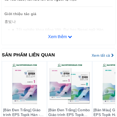
Giới thiệu tác giả
홍빛나
Tốt nghiệp khoa tiếng Việt, Đại học Ngoại ngữ Hàn
Quốc.
Xem thêm
Phiên dịch cho Chủ tịch nước và Thủ tướng Việt Nam
trong các chuyến thăm Hàn Quốc.
SẢN PHẨM LIÊN QUAN
Xem tất cả
Giảng dạy tiếng Việt cho nhân viên tại các tập đoàn lớn
như Samsung, LG, Lotte, Doosan, Kumho, và nhiều cơ
quan công quyền.
Tác giả nhiều sách học tiếng Việt nổi bật:
Tự học tiếng Việt cơ bản
(NXB Jeongjin)
Từ điển hội thoại tiếng Việt thông dụng
(NXB
Jeongjin)
Hội thoại tiếng Việt dành cho người mới bắt đầu
(NXB Jeongjin)
[Bản Đen Trắng] Combo
[Bản Màu] Giáo trình
[Bản Màu] Giá
Giáo trình EPS Topik
EPS Topik Hàn - Anh
EPS Topik Hà
Tiếng Việt cơ bản dành cho người Việt Nam học