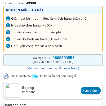
Số lượng kho:
49988
KHUYẾN MÃI - ƯU ĐÃI
Giảm giá khi mua nhiều, là khách hàng thân thiết
1
Freeship đơn hàng > 800k
2
Tư vấn chọn giáo trình miễn phí
3
Tư vấn lộ trình ôn thi Topik miễn phí.
4
Có tuyển cộng tác viên bán sách
5
0888393555
Gọi đặt mua:
(thứ 2 đến thứ 7 | 8:00 - 17:00)
(Vui lòng xem hướng dẫn mua hàng)
100% Sách thật
Đổi trả miễn phí nếu hàng lỗi
Sejong
Xem thêm
Phát hành
Đang cập nhật...