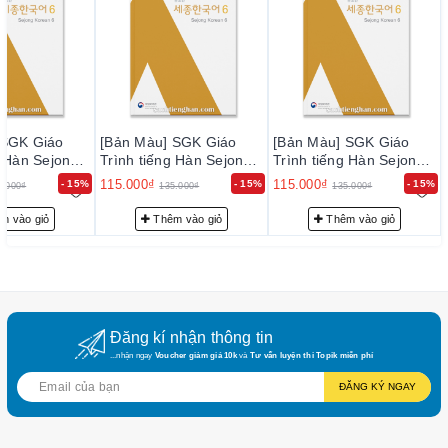
 SGK Giáo
[Bản Màu] SGK Giáo
[Bản Màu] SGK Giáo
g Hàn Sejong
Trình tiếng Hàn Sejong
Trình tiếng Hàn Sejong
국어 6
6 - 세종한국어 6
6 - 세종한국어 6
115.000₫
115.000₫
- 15%
- 15%
- 15%
5.000₫
135.000₫
135.000₫
m vào giỏ
Thêm vào giỏ
Thêm vào giỏ
Đăng kí nhận thông tin
...nhận ngay
Voucher giảm giá 10k
và
Tư vấn luyện thi Topik miễn phí
ĐĂNG KÝ NGAY