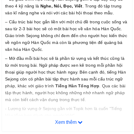
theo 4 kỹ năng là
Nghe, Nói, Đọc, Viết
. Trong đó tập trung
vào kĩ năng nghe và nói với các bài hội thoại theo mẫu.
– Cấu trúc bài học gắn liền với một chủ đề trong cuộc sống và
sau từ 2-3 bài học sẽ có một bài học về văn hóa Hàn Quốc.
Giáo trình Sejong không chỉ đem đến cho người học kiến thức
về ngôn ngữ Hàn Quốc mà còn là phương tiện để quảng bá
văn hóa Hàn Quốc.
– Mở đầu mỗi bài học sẽ là phần từ vựng và kết thúc cũng là
từ mới trong bài. Ngữ pháp được xen kẽ trong mỗi phần hội
thoại giúp người học thực hành ngay. Bên cạnh đó, tiếng Hàn
Sejong còn có phần bài tập thực hành sau mỗi cấu trúc ngữ
pháp, khác với giáo trình
Tiếng Hàn Tổng Hợp
. Qua các bài
tập thực hành, người học không những nhớ nhanh ngữ pháp
mà còn biết cách vận dụng trong thực tế.
- Lượng từ vựng ở Sejong gần với Topik hơn là cuốn "Tiếng
Hàn tổng hợp dành cho người Việt"
Xem thêm
- Lượng kiến thức mỗi bài rất vừa phải, trình bày dễ hiểu nên
không khiến người học nản. Sách viết hoàn toàn bằng tiếng