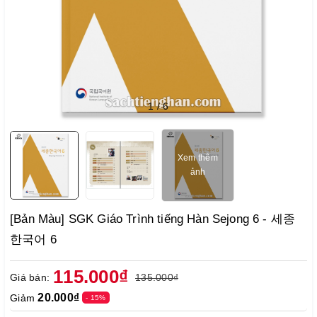
1
/
6
Xem thêm
ảnh
[Bản Màu] SGK Giáo Trình tiếng Hàn Sejong 6 - 세종
한국어 6
115.000₫
Giá bán:
135.000₫
20.000₫
Giảm
- 15%