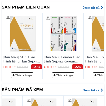
Hàn nên sẽ giúp các bạn làm quen với mặt chữ hơn
SẢN PHẨM LIÊN QUAN
Xem tất cả
áo
[Bản Màu] Combo Giáo
[Bản Màu] SGK Giáo
[Bản Mà
jong
trình Sejong Korean
Trình tiếng Hàn Sejong
Trình ti
Conversation 1~4 - 세종
4 - 세종한국어 4
3- 세종
- 27%
420.000₫
- 22%
110.000₫
- 27%
110.000₫
540.000₫
150.000₫
한국어 회화 1 ~ 4
Thêm vào giỏ
Thêm vào giỏ
SẢN PHẨM ĐÃ XEM
Xem tất cả