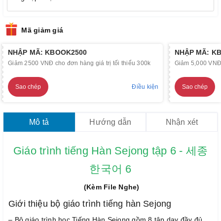
Mã giảm giá
NHẬP MÃ: KBOOK2500
NHẬP MÃ: K
Giảm 2500 VNĐ cho đơn hàng giá trị tối thiểu 300k
Giảm 5,000 VNĐ c
Sao chép
Điều kiện
Sao chép
Mô tả
Hướng dẫn
Nhận xét
Giáo trình tiếng Hàn Sejong tập 6 - 세종
한국어 6
(Kèm File Nghe)
Giới thiệu bộ giáo trình tiếng hàn Sejong
– Bộ giáo trình học Tiếng Hàn Sejong gồm 8 tập dạy đầy đủ