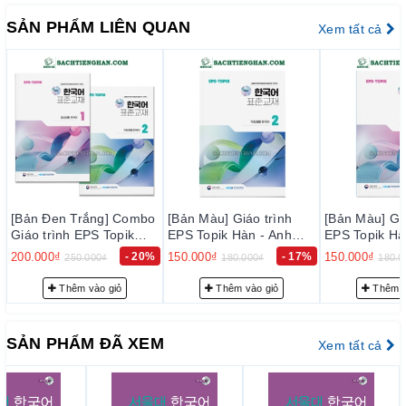
trường hiện nay, đảm bảo đúng chất lượng sách đẹp, nội dung
SẢN PHẨM LIÊN QUAN
Xem tất cả
rõ ràng và đầy đủ chi tiết.
– Bảo đảm mỗi quyển sách trước khi xuất kho đều phải qua
thực hiện kiểm tra kỹ lưỡng để loại trừ sự cố có thể xảy ra
trong thời gian sớm nhất, nhằm đạt tiêu chuẩn chất lượng tốt
với độ tin cậy cao, thoả mãn nhu cầu của khách hàng.
– Luôn luôn lắng nghe, luôn luôn cải tiến để chất lượng của
sản phẩm và dịch vụ ngày càng tốt hơn.
2. Cam k
ế
t v
ề
ph
ụ
c v
ụ
tr
ướ
c b
á
n h
à
ng:
[Bản Đen Trắng] Combo
[Bản Màu] Giáo trình
[Bản Màu] Giá
Đội ngũ tư vấn viên của chúng tôi sẽ tư vấn thông tin trước
Giáo trình EPS Topik
EPS Topik Hàn - Anh
EPS Topik Hà
bán hàng cho quý khách những sự lựa chọn phù hợp nhất với
Hàn - Anh Bản Mới 2024
Bản Mới 2024 Tập 2 -
Bản Mới 2024
200.000₫
- 20%
150.000₫
- 17%
150.000₫
250.000₫
180.000₫
180.0
Tập 1+2 - EPS-Topik
EPS-Topik NEW 한국어
EPS-Topik 
nhu cầu… nhằm giảm thiểu tối đa mức đầu tư của quý khách.
NEW 한국어 표준교재
표준교재 2 (일상생활 한
표준교재 1 (
Thêm vào giỏ
Thêm vào giỏ
Thêm v
3. Cam k
ế
t v
ề
ph
ụ
c v
ụ
sau b
á
n h
à
ng:
1+2 (일상생활 한국어)
국어)
국어)
– Giao hàng nhanh và đúng thời gian theo yêu cầu.
SẢN PHẨM ĐÃ XEM
Xem tất cả
– Tư vấn học tiếng Hàn và hướng dẫn thi TOPIK miễn phí cho
khách hàng.
– Quý khách được hưởng chính sách CSKH thân thiết.