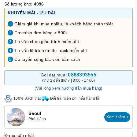
Số lượng kho:
4996
KHUYẾN MÃI - ƯU ĐÃI
Giảm giá khi mua nhiều, là khách hàng thân thiết
1
Freeship đơn hàng > 800k
2
Tư vấn chọn giáo trình miễn phí
3
Tư vấn lộ trình ôn thi Topik miễn phí.
4
Có tuyển cộng tác viên bán sách
5
0888393555
Gọi đặt mua:
(thứ 2 đến thứ 7 | 8:00 - 17:00)
(Vui lòng xem hướng dẫn mua hàng)
100% Sách thật
Đổi trả miễn phí nếu hàng lỗi
Seoul
Xem thêm
Phát hành
Đang cập nhật...