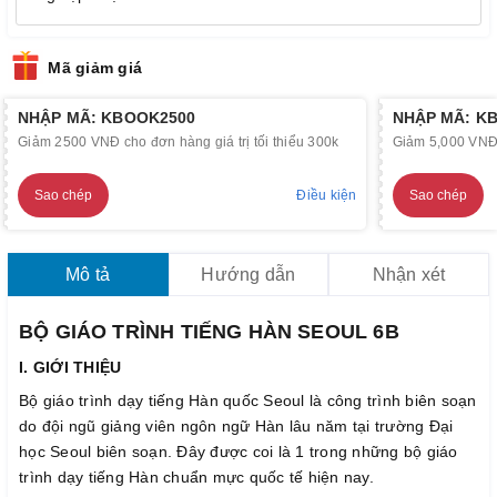
Mã giảm giá
NHẬP MÃ: KBOOK2500
NHẬP MÃ: K
Giảm 2500 VNĐ cho đơn hàng giá trị tối thiểu 300k
Giảm 5,000 VNĐ c
Sao chép
Điều kiện
Sao chép
Mô tả
Hướng dẫn
Nhận xét
BỘ GIÁO TRÌNH TIẾNG HÀN SEOUL 6B
I. GIỚI THIỆU
Bộ giáo trình dạy tiếng Hàn quốc Seoul là công trình biên soạn
do đội ngũ giảng viên ngôn ngữ Hàn lâu năm tại trường Đại
học Seoul biên soạn. Đây được coi là 1 trong những bộ giáo
trình dạy tiếng Hàn chuẩn mực quốc tế hiện nay.