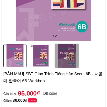
1
/
2
Xem thêm
ảnh
[BẢN MÀU] SBT Giáo Trình Tiếng Hàn Seoul 6B - 서울
대 한국어 6B Workbook
95.000₫
Giá bán:
125.000₫
30.000₫
Giảm
- 24%