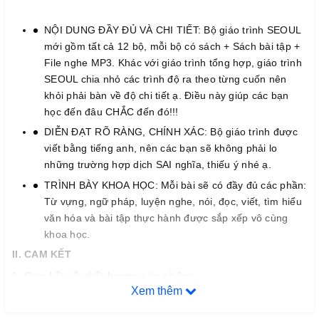
NỘI DUNG ĐẦY ĐỦ VÀ CHI TIẾT: Bộ giáo trình SEOUL
mới gồm tất cả 12 bộ, mỗi bộ có sách + Sách bài tập +
File nghe MP3. Khác với giáo trình tổng hợp, giáo trình
SEOUL chia nhỏ các trình độ ra theo từng cuốn nên
khỏi phải bàn về độ chi tiết ạ. Điều này giúp các bạn
học đến đâu CHẮC đến đó!!!
DIỄN ĐẠT RÕ RÀNG, CHÍNH XÁC: Bộ giáo trình được
viết bằng tiếng anh, nên các bạn sẽ không phải lo
những trường hợp dịch SAI nghĩa, thiếu ý nhé ạ.
TRÌNH BÀY KHOA HỌC: Mỗi bài sẽ có đầy đủ các phần:
Từ vựng, ngữ pháp, luyện nghe, nói, đọc, viết, tìm hiểu
văn hóa và bài tập thực hành được sắp xếp vô cùng
khoa học.
II. CAM KẾT
1. Cam k
ế
t v
ề
ch
ấ
t l
ượ
ng s
ả
n ph
ẩ
m:
Xem thêm
– Chúng tôi cam kết chỉ phân phối và mang đến cho quý khách
hàng những đầu sách tiếng Hàn chất lượng tốt nhất trên thị