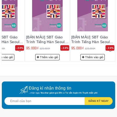
 SBT Giáo
[BẢN MÀU] SBT Giáo
[BẢN MÀU] SBT Giáo
g Hàn Seoul
Trình Tiếng Hàn Seoul
Trình Tiếng Hàn Seoul
대 한국어 6B
6B - 서울대 한국어 6B
6B - 서울대 한국어 6B
95.000₫
95.000₫
- 24%
- 24%
- 24%
000₫
125.000₫
125.000₫
Workbook
Workbook
m vào giỏ
Thêm vào giỏ
Thêm vào giỏ
Đăng kí nhận thông tin
...nhận ngay
Voucher giảm giá 10k
và
Tư vấn luyện thi Topik miễn phí
ĐĂNG KÝ NGAY