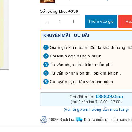
Số lượng kho:
4996
–
+
Thêm vào giỏ
Mu
KHUYẾN MÃI - ƯU ĐÃI
Giảm giá khi mua nhiều, là khách hàng thâ
1
Freeship đơn hàng > 800k
2
Tư vấn chọn giáo trình miễn phí
3
Tư vấn lộ trình ôn thi Topik miễn phí.
4
Có tuyển cộng tác viên bán sách
5
0888393555
Gọi đặt mua:
(thứ 2 đến thứ 7 | 8:00 - 17:00)
(Vui lòng xem hướng dẫn mua hàng)
100% Sách thật
Đổi trả miễn phí nếu hàng lỗ