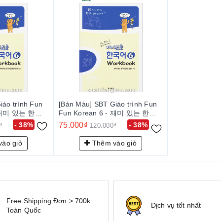
iáo trình Fun
[Bản Màu] SBT Giáo trình Fun
- 재미 있는 한국
Fun Korean 6 - 재미 있는 한국
어 Workbook 6
- 38%
75.000₫
- 38%
₫
120.000₫
ào giỏ
Thêm vào giỏ
Free Shipping Đơn > 700k
Dịch vụ tốt nhất
Toàn Quốc