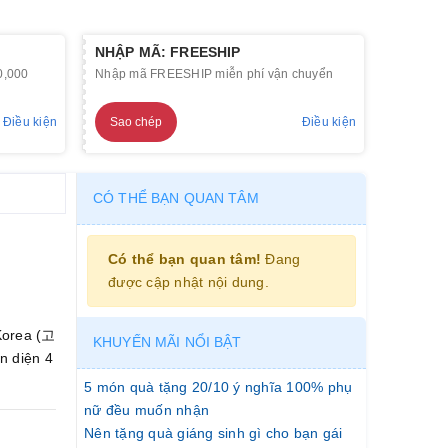
NHẬP MÃ: FREESHIP
0,000
Nhập mã FREESHIP miễn phí vận chuyển
Điều kiện
Sao chép
Điều kiện
CÓ THỂ BẠN QUAN TÂM
Có thể bạn quan tâm!
Đang
được cập nhật nội dung.
Korea (고
KHUYẾN MÃI NỔI BẬT
n diện 4
5 món quà tặng 20/10 ý nghĩa 100% phụ
nữ đều muốn nhận
Nên tặng quà giáng sinh gì cho bạn gái