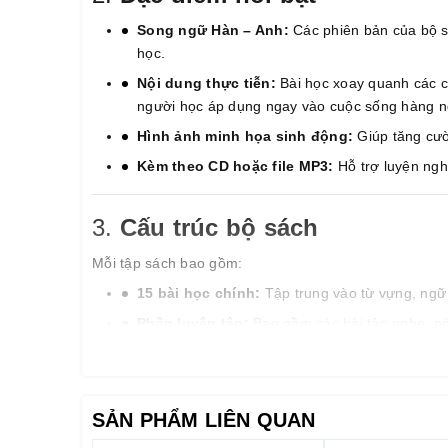
Song ngữ Hàn – Anh:
Các phiên bản của bộ s
học.
Nội dung thực tiễn:
Bài học xoay quanh các chủ
người học áp dụng ngay vào cuộc sống hàng n
Hình ảnh minh họa sinh động:
Giúp tăng cườ
Kèm theo CD hoặc file MP3:
Hỗ trợ luyện ngh
3.
Cấu trúc bộ sách
Mỗi tập sách bao gồm:
15 bài học chính:
Tập trung vào từ vựng, ngữ 
Phần luyện tập:
Bao gồm các bài tập nghe, nói
Tổng hợp và ôn tập:
Giúp người học hệ thống 
4.
Lợi ích khi sử dụng bộ giáo
SẢN PHẨM LIÊN QUAN