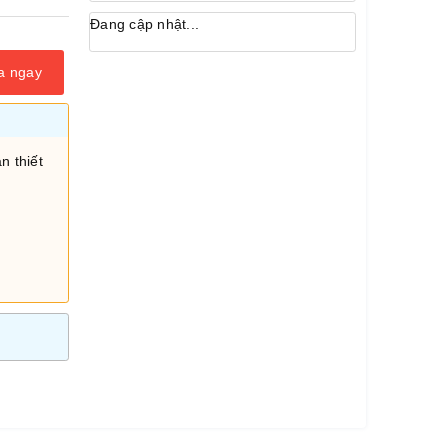
Đang cập nhật...
a ngay
n thiết
i