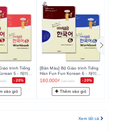
iáo trình Tiếng
[Bản Màu] SGK Giáo trình Fun
[Bản Màu] S
Korean 6 - 재미
Fun Korean 1 - 재미 있는 한국
Fun Korea
어 Student Book 1
어 Student 
110.000₫
110.000₫
- 20%
- 24%
000₫
145.000₫
1
 vào giỏ
Thêm vào giỏ
Th
Xem tất cả