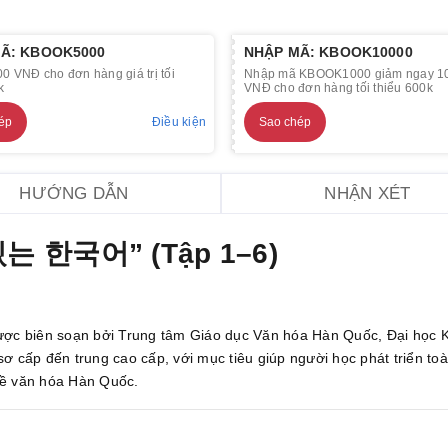
Ã: KBOOK5000
NHẬP MÃ: KBOOK10000
0 VNĐ cho đơn hàng giá trị tối
Nhập mã KBOOK1000 giảm ngay 1
k
VNĐ cho đơn hàng tối thiểu 600k
ép
Điều kiện
Sao chép
HƯỚNG DẪN
NHẬN XÉT
있는 한국어” (Tập 1–6)
 được biên soạn bởi Trung tâm Giáo dục Văn hóa Hàn Quốc, Đại học 
ến trung cao cấp, với mục tiêu giúp người học phát triển toà
 về văn hóa Hàn Quốc.