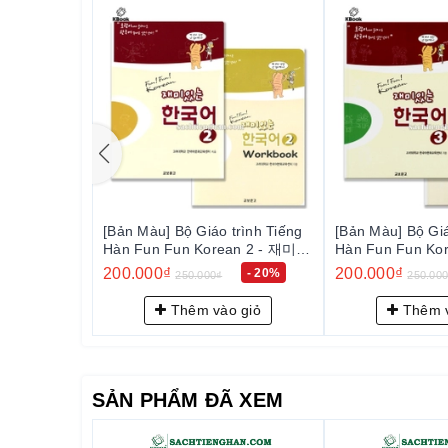
Phát triển toàn diện 4 kỹ năng:
Nghe, nói, đọc
Hiểu biết văn hóa Hàn Quốc:
Thông qua các b
Chuẩn bị cho kỳ thi TOPIK:
Nội dung phù hợp 
Phù hợp cho tự học và giảng dạy:
Thích hợp
5.
Đối tượng phù hợp
Người mới bắt đầu học tiếng Hàn.
Người học muốn nâng cao kỹ năng giao tiếp.
trình Tiếng
[Bản Màu] Bộ Giáo trình Tiếng
[Bản Màu] Bộ Giá
an 2 - 재미
Hàn Fun Fun Korean 3 - 재미
Người chuẩn bị cho kỳ thi TOPIK cấp 1–4.
Hàn Fun Fun Ko
있는 한국어 3
있는 한국어 4
200.000₫
200.000₫
- 20%
- 20%
250.000₫
250.00
Giáo viên và trung tâm đào tạo tiếng Hàn.
 giỏ
Thêm vào giỏ
Thêm v
SẢN PHẨM ĐÃ XEM