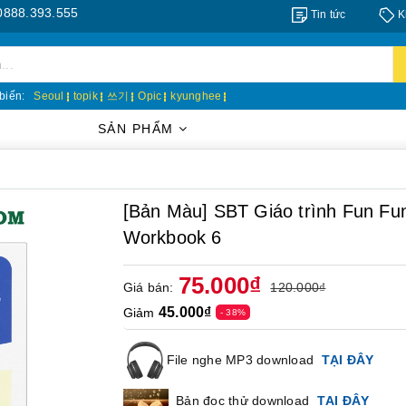
.555
Tin tức
K
biến:
Seoul
topik
쓰기
Opic
kyunghee
SẢN PHẨM
[Bản Màu] SBT Giáo trình Fun
Workbook 6
75.000₫
Giá bán:
120.000₫
45.000₫
Giảm
- 38%
File nghe MP3 download
TẠI ĐÂY
Bản đọc thử download
TẠI ĐÂY