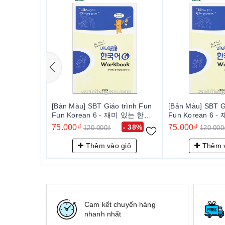
[Bản Màu] SBT Giáo trình Fun
[Bản Màu] SBT G
Fun Korean 6 - 재미 있는 한국
Fun Korean 6 
어 Workbook 6
어 Workbook 6
75.000₫
- 38%
75.000₫
120.000₫
120.000
Thêm vào giỏ
Thêm v
Cam kết chuyển hàng
nhanh nhất