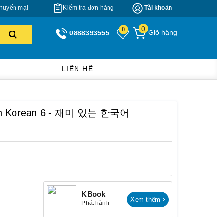
huyến mại
Kiểm tra đơn hàng
Tài khoản
0
0
Giỏ hàng
0888393555
LIÊN HỆ
 Fun Korean 6 - 재미 있는 한국어
KBook
Xem thêm
Phát hành