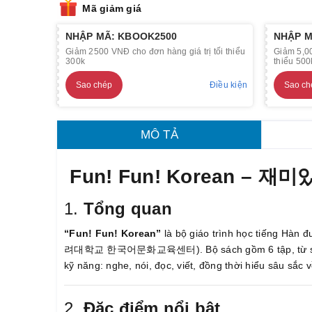
Mã giảm giá
NHẬP MÃ: KBOOK2500
NHẬP M
Giảm 2500 VNĐ cho đơn hàng giá trị tối thiểu
Giảm 5,00
300k
thiểu 500
Sao chép
Điều kiện
Sao ch
MÔ TẢ
Fun! Fun! Korean – 재미
1.
Tổng quan
“Fun! Fun! Korean”
là bộ giáo trình học tiếng Hàn
려대학교 한국어문화교육센터). Bộ sách gồm 6 tập, từ sơ cấp đ
kỹ năng: nghe, nói, đọc, viết, đồng thời hiểu sâu sắc
2.
Đặc điểm nổi bật