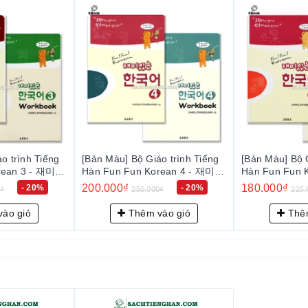
, viết.
ài học lồng ghép yếu tố văn hóa.
với cấu trúc và yêu cầu của kỳ thi năng lực tiếng Hàn.
 cho cả người tự học và giáo viên sử dụng trong lớp học.
o trình Tiếng
[Bản Màu] Bộ Giáo trình Tiếng
[Bản Màu] Bộ G
rean 4 - 재미
Hàn Fun Fun Korean 5 - 재미
Hàn Fun Fun 
있는 한국어 5
있는 한국어 6
180.000₫
180.000₫
- 20%
- 20%
0₫
225.000₫
225.
ào giỏ
Thêm vào giỏ
Thêm