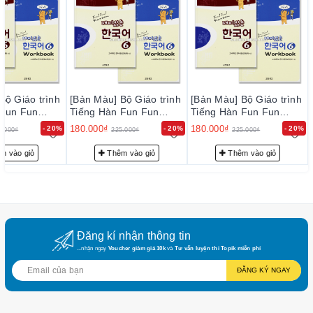
Bộ Giáo trình
[Bản Màu] Bộ Giáo trình
[Bản Màu] Bộ Giáo trình
 Fun Fun
Tiếng Hàn Fun Fun
Tiếng Hàn Fun Fun
 - 재미 있는 한
Korean 6 - 재미 있는 한
Korean 6 - 재미 있는 한
180.000₫
180.000₫
- 20%
- 20%
- 20%
5.000₫
225.000₫
225.000₫
국어 6
국어 6
m vào giỏ
Thêm vào giỏ
Thêm vào giỏ
Đăng kí nhận thông tin
...nhận ngay
Voucher giảm giá 10k
và
Tư vấn luyện thi Topik miễn phí
ĐĂNG KÝ NGAY