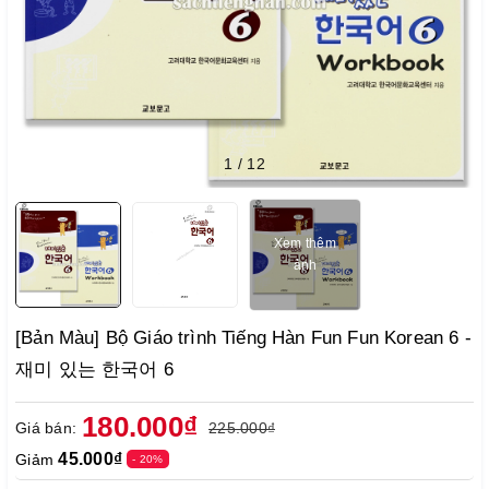
1
/
12
Xem thêm
ảnh
[Bản Màu] Bộ Giáo trình Tiếng Hàn Fun Fun Korean 6 -
재미 있는 한국어 6
180.000₫
Giá bán:
225.000₫
45.000₫
Giảm
- 20%