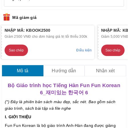
Mã giảm giá
NHẬP MÃ: KBOOK2500
NHẬP MÃ: K
Giảm 2500 VNĐ cho đơn hàng giá trị tối thiểu 300k
Giảm 5,000 VNĐ c
Sao chép
Điều kiện
Sao chép
Mô tả
Hướng dẫn
Nhận xét
Bộ Giáo trình học Tiếng Hàn Fun Fun Korean
6_재미있는 한국어 6
(*) Đây là phiên bản sách màu đẹp, sắc nét. Bao gồm sách
giáo trình, sách bài tập và file nghe
I. GIỚI THIỆU
Fun Fun Korean là bộ giáo trình Anh-Hàn đang được giảng