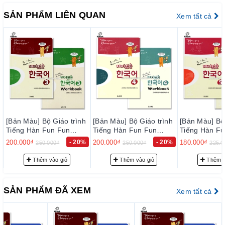
ràng và đầy đủ chi tiết.
SẢN PHẨM LIÊN QUAN
– Bảo đảm mỗi quyển sách trước khi xuất kho đều phải qua
Xem tất cả
thực hiện kiểm tra kỹ lưỡng để loại trừ sự cố có thể xảy ra
trong thời gian sớm nhất, nhằm đạt tiêu chuẩn chất lượng tốt
với độ tin cậy cao, thoả mãn nhu cầu của khách hàng.
– Luôn luôn lắng nghe, luôn luôn cải tiến để chất lượng của
sản phẩm và dịch vụ ngày càng tốt hơn.
2. Cam k
ế
t v
ề
ph
ụ
c v
ụ
tr
ướ
c b
á
n h
à
ng:
Đội ngũ tư vấn viên của chúng tôi sẽ tư vấn thông tin trước
bán hàng cho quý khách những sự lựa chọn phù hợp nhất với
[Bản Màu] Bộ Giáo trình
[Bản Màu] Bộ Giáo trình
[Bản Màu] Bộ 
Tiếng Hàn Fun Fun
nhu cầu… nhằm giảm giúp khách hàng có sự lựa chọn phù
Tiếng Hàn Fun Fun
Tiếng Hàn Fu
Korean 3 - 재미 있는 한
Korean 4 - 재미 있는 한
Korean 5 -
hợp với trình độ của mình.
200.000₫
- 20%
200.000₫
- 20%
180.000₫
250.000₫
250.000₫
225.0
국어 3
국어 4
국어 5
3. Cam k
ế
t v
ề
ph
ụ
c v
ụ
sau b
á
n h
à
ng:
Thêm vào giỏ
Thêm vào giỏ
Thêm v
– Giao hàng nhanh và đúng thời gian theo yêu cầu.
– Tư vấn FREE học tiếng Hàn, hướng dẫn thi Topik đạt điểm
SẢN PHẨM ĐÃ XEM
Xem tất cả
cao với đội ngũ admin Topik 5,6