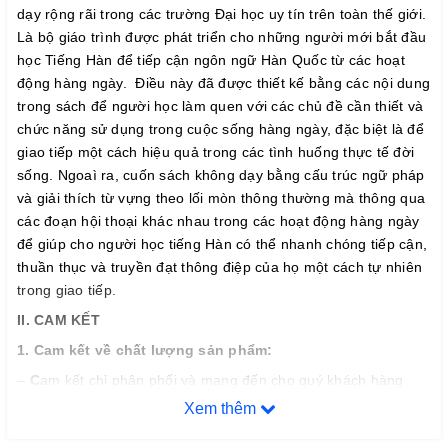
dạy rộng rãi trong các trường Đại học uy tín trên toàn thế giới.
Là bộ giáo trình được phát triển cho những người mới bắt đầu
học Tiếng Hàn để tiếp cận ngôn ngữ Hàn Quốc từ các hoạt
động hàng ngày. Điều này đã được thiết kế bằng các nội dung
trong sách để người học làm quen với các chủ đề cần thiết và
chức năng sử dụng trong cuộc sống hàng ngày, đặc biệt là để
giao tiếp một cách hiệu quả trong các tình huống thực tế đời
sống. Ngoaì ra, cuốn sách không dạy bằng cấu trúc ngữ pháp
và giải thích từ vựng theo lối mòn thông thường mà thông qua
các đoạn hội thoại khác nhau trong các hoạt động hàng ngày
để giúp cho người học tiếng Hàn có thể nhanh chóng tiếp cận,
thuần thục và truyền đạt thông điệp của họ một cách tự nhiên
trong giao tiếp.
II. CAM KẾT
1. Cam k
ế
t v
ề
ch
ấ
t l
ượ
ng s
ả
n ph
ẩ
m:
–
C
am kết chỉ phân phối và mang đến cho quý khách hàng
những đầu sách tiếng Hàn chất lượng tốt nhất trên thị trường
Xem thêm
hiện nay, đảm bảo đúng chất lượng sách đẹp, nội dung rõ