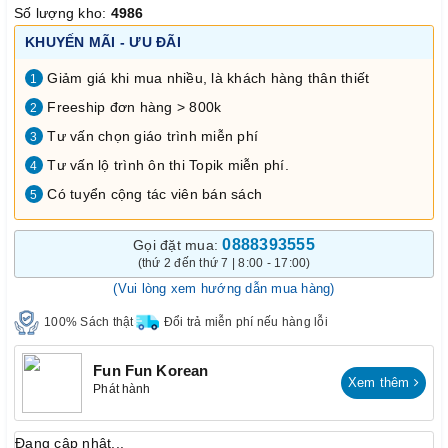
Số lượng kho:
4986
KHUYẾN MÃI - ƯU ĐÃI
Giảm giá khi mua nhiều, là khách hàng thân thiết
1
Freeship đơn hàng > 800k
2
Tư vấn chọn giáo trình miễn phí
3
Tư vấn lộ trình ôn thi Topik miễn phí.
4
Có tuyển cộng tác viên bán sách
5
0888393555
Gọi đặt mua:
(thứ 2 đến thứ 7 | 8:00 - 17:00)
(Vui lòng xem hướng dẫn mua hàng)
100% Sách thật
Đổi trả miễn phí nếu hàng lỗi
Fun Fun Korean
Xem thêm
Phát hành
Đang cập nhật...