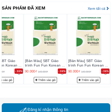
trúc và yêu cầu của kỳ thi năng lực tiếng Hàn.
SẢN PHẨM ĐÃ XEM
Xem tất cả
Phù hợp cho tự học và giảng dạy:
Thích hợp cho cả
người tự học và giáo viên sử dụng trong lớp học.
5.
Đối tượng phù hợp
Người mới bắt đầu học tiếng Hàn.
Người học muốn nâng cao kỹ năng giao tiếp.
Người chuẩn bị cho kỳ thi TOPIK cấp 1–4.
 SBT Giáo
[Bản Màu] SBT Giáo
[Bản Màu] SBT Giáo
Giáo viên và trung tâm đào tạo tiếng Hàn.
Fun Korean 3
trình Fun Fun Korean 3
trình Fun Fun Korean 3
는 한국어
- 재미 있는 한국어
- 재미 있는 한국어
90.000₫
90.000₫
- 36%
- 36%
- 36%
000₫
140.000₫
140.000₫
3
Workbook 3
Workbook 3
m vào giỏ
Thêm vào giỏ
Thêm vào giỏ
Đăng kí nhận thông tin