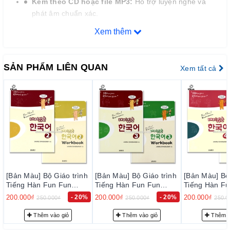
Kèm theo CD hoặc file MP3:
Hỗ trợ luyện nghe và
phát âm chuẩn xác.
Xem thêm
3.
Cấu trúc bộ sách
Mỗi tập sách bao gồm:
SẢN PHẨM LIÊN QUAN
Xem tất cả
15 bài học chính:
Tập trung vào từ vựng, ngữ pháp và
hội thoại.
Phần luyện tập:
Bao gồm các bài tập nghe, nói, đọc,
viết để củng cố kiến thức.
Tổng hợp và ôn tập:
Giúp người học hệ thống lại kiến
thức đã học.
4.
Lợi ích khi sử dụng bộ giáo trình
[Bản Màu] Bộ Giáo trình
[Bản Màu] Bộ Giáo trình
[Bản Màu] Bộ 
Tiếng Hàn Fun Fun
Tiếng Hàn Fun Fun
Tiếng Hàn Fu
Phát triển toàn diện 4 kỹ năng:
Nghe, nói, đọc, viết.
Korean 3 - 재미 있는 한
Korean 4 - 재미 있는 한
Korean 5 -
200.000₫
- 20%
200.000₫
- 20%
180.000₫
250.000₫
250.000₫
225.0
Hiểu biết văn hóa Hàn Quốc:
Thông qua các bài học
국어 3
국어 4
국어 5
lồng ghép yếu tố văn hóa.
Thêm vào giỏ
Thêm vào giỏ
Thêm v
Chuẩn bị cho kỳ thi TOPIK:
Nội dung phù hợp với cấu