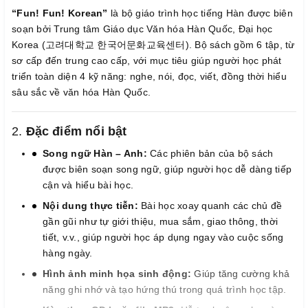
“Fun! Fun! Korean”
là bộ giáo trình học tiếng Hàn được biên
soạn bởi Trung tâm Giáo dục Văn hóa Hàn Quốc, Đại học
Korea (고려대학교 한국어문화교육센터). Bộ sách gồm 6 tập, từ
sơ cấp đến trung cao cấp, với mục tiêu giúp người học phát
triển toàn diện 4 kỹ năng: nghe, nói, đọc, viết, đồng thời hiểu
sâu sắc về văn hóa Hàn Quốc.
2.
Đặc điểm nổi bật
Song ngữ Hàn – Anh:
Các phiên bản của bộ sách
được biên soạn song ngữ, giúp người học dễ dàng tiếp
cận và hiểu bài học.
Nội dung thực tiễn:
Bài học xoay quanh các chủ đề
gần gũi như tự giới thiệu, mua sắm, giao thông, thời
tiết, v.v., giúp người học áp dụng ngay vào cuộc sống
hàng ngày.
Hình ảnh minh họa sinh động:
Giúp tăng cường khả
năng ghi nhớ và tạo hứng thú trong quá trình học tập.