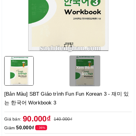
1
/
1
Xem thêm
ảnh
[Bản Màu] SBT Giáo trình Fun Fun Korean 3 - 재미 있
는 한국어 Workbook 3
90.000₫
Giá bán:
140.000₫
50.000₫
Giảm
- 36%