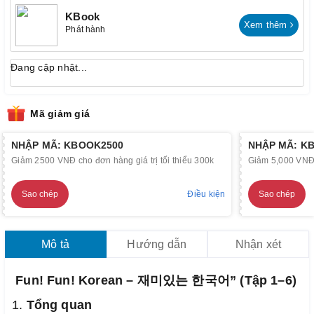
KBook
Xem thêm
Phát hành
Đang cập nhật...
Mã giảm giá
NHẬP MÃ: KBOOK2500
NHẬP MÃ: K
Giảm 2500 VNĐ cho đơn hàng giá trị tối thiểu 300k
Giảm 5,000 VNĐ c
Sao chép
Điều kiện
Sao chép
Mô tả
Hướng dẫn
Nhận xét
Fun! Fun! Korean – 재미있는 한국어” (Tập 1–6)
1.
Tổng quan