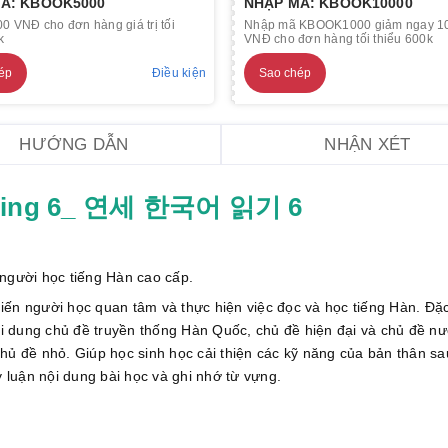
Ã: KBOOK5000
NHẬP MÃ: KBOOK10000
0 VNĐ cho đơn hàng giá trị tối
Nhập mã KBOOK1000 giảm ngay 1
k
VNĐ cho đơn hàng tối thiểu 600k
ép
Điều kiện
Sao chép
HƯỚNG DẪN
NHẬN XÉT
ading 6_ 연세 한국어 읽기 6
 người học tiếng Hàn cao cấp.
ến người học quan tâm và thực hiện việc đọc và học tiếng Hàn. Đặc
i dung chủ đề truyền thống Hàn Quốc, chủ đề hiện đại và chủ đề n
hủ đề nhỏ. Giúp học sinh học cải thiện các kỹ năng của bản thân sa
y luận nội dung bài học và ghi nhớ từ vựng.