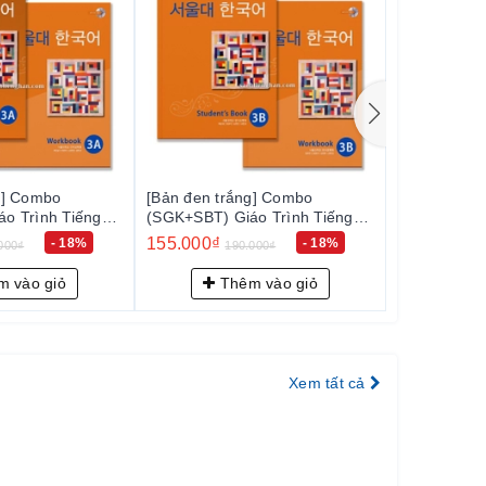
] Combo
[Bản đen trắng] Combo
[Bản đen trắ
 Trình Tiếng
(SGK+SBT) Giáo Trình Tiếng
(SGK+SBT) Gi
 - 서울대 한국어
Hàn Seoul 3B - 서울대 한국어
Hàn Seoul 
155.000₫
155.000₫
- 18%
- 18%
00₫
190.000₫
190
3B
4A
vào giỏ
Thêm vào giỏ
Thê
Xem tất cả