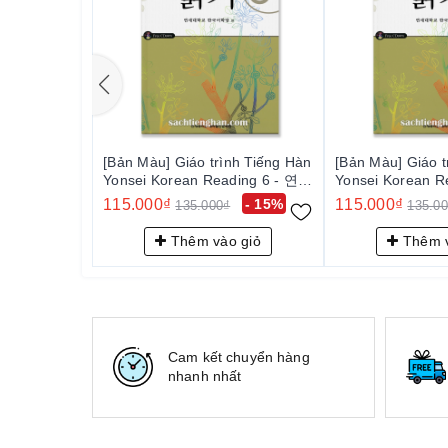
[Bản Màu] Giáo trình Tiếng Hàn
[Bản Màu] Giáo t
Yonsei Korean Reading 6 - 연세
Yonsei Korean R
한국어 읽기 6
한국어 읽기 6
115.000₫
- 15%
115.000₫
135.000₫
135.0
Thêm vào giỏ
Thêm v
Cam kết chuyển hàng
nhanh nhất