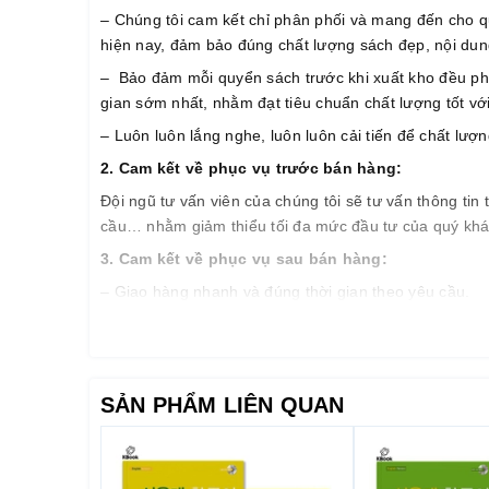
– Chúng tôi cam kết chỉ phân phối và mang đến cho q
hiện nay, đảm bảo đúng chất lượng sách đẹp, nội dung 
– Bảo đảm mỗi quyển sách trước khi xuất kho đều phải 
gian sớm nhất, nhằm đạt tiêu chuẩn chất lượng tốt vớ
– Luôn luôn lắng nghe, luôn luôn cải tiến để chất lư
2. Cam k
ế
t v
ề
ph
ụ
c v
ụ
tr
ướ
c b
á
n h
à
ng:
Đội ngũ tư vấn viên của chúng tôi sẽ tư vấn thông ti
cầu… nhằm giảm thiểu tối đa mức đầu tư của quý khá
3. Cam k
ế
t v
ề
ph
ụ
c v
ụ
sau b
á
n h
à
ng:
– Giao hàng nhanh và đúng thời gian theo yêu cầu.
– Tư vấn học tiếng Hàn và hướng dẫn thi TOPIK miễn
– Quý khách được hưởng chính sách CSKH thân thiết
SẢN PHẨM LIÊN QUAN