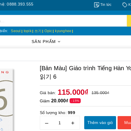
8.393.555
Tin tức
K
biến:
Seoul
topik
쓰기
Opic
kyunghee
SẢN PHẨM
[Bản Màu] Giáo trình Tiếng Hàn
읽기 6
115.000₫
Giá bán:
135.000₫
20.000₫
Giảm
- 15%
Số lượng kho:
999
–
+
Thêm vào giỏ
Mu