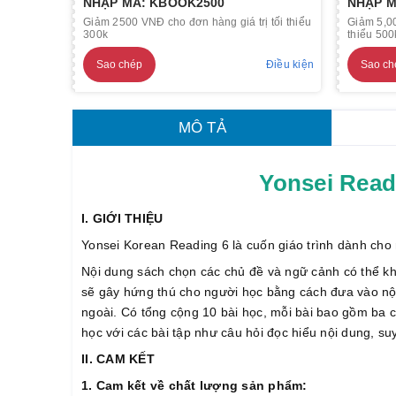
NHẬP MÃ: KBOOK2500
NHẬP M
Giảm 2500 VNĐ cho đơn hàng giá trị tối thiểu
Giảm 5,00
300k
thiểu 500
Sao chép
Điều kiện
Sao ch
MÔ TẢ
Yonsei Re
I. GIỚI THIỆU
Yonsei Korean Reading 6 là cuốn giáo trình dành cho
Nội dung sách chọn các chủ đề và ngữ cảnh có thể khi
sẽ gây hứng thú cho người học bằng cách đưa vào nộ
ngoài. Có tổng cộng 10 bài học, mỗi bài bao gồm ba c
học với các bài tập như câu hỏi đọc hiểu nội dung, su
II. CAM KẾT
1. Cam k
ế
t v
ề
ch
ấ
t l
ượ
ng s
ả
n ph
ẩ
m: