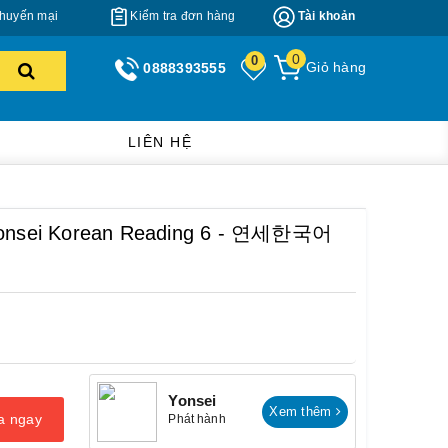
huyến mại
Kiểm tra đơn hàng
Tài khoản
0
0
Giỏ hàng
0888393555
LIÊN HỆ
 Yonsei Korean Reading 6 - 연세한국어
Yonsei
Xem thêm
a ngay
Phát hành