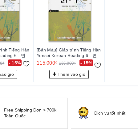
rình Tiếng Hàn
[Bản Màu] Giáo trình Tiếng Hàn
eading 6 - 연세
Yonsei Korean Reading 6 - 연세
한국어 읽기 6
- 15%
115.000₫
- 15%
00₫
135.000₫
ào giỏ
Thêm vào giỏ
Free Shipping Đơn > 700k
Dịch vụ tốt nhất
Toàn Quốc