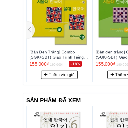
mbo
[Bản Đen Trắng] Combo
[Bản đen trắng] 
nh Tiếng
(SGK+SBT) Giáo Trình Tiếng
(SGK+SBT) Giáo T
서울대 한국어
Hàn Seoul 1B - 서울대 한국어
Hàn Seoul 2A 
155.000₫
155.000₫
- 18%
- 18%
190.000₫
190.000₫
1B
2A
giỏ
Thêm vào giỏ
Thêm và
SẢN PHẨM ĐÃ XEM