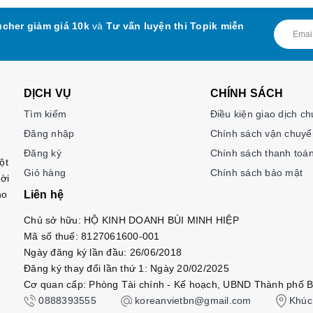
cher giảm giá 10k
và
Tư vấn luyện thi Topik miễn
DỊCH VỤ
CHÍNH SÁCH
Tìm kiếm
Điều kiện giao dịch c
Đăng nhập
Chính sách vận chuyể
Đăng ký
Chính sách thanh toá
ột
Giỏ hàng
Chính sách bảo mật
ời
ho
Liên hệ
Chủ sở hữu: HỘ KINH DOANH BÙI MINH HIỆP
Mã số thuế: 8127061600-001
Ngày đăng ký lần đầu: 26/06/2018
Đăng ký thay đổi lần thứ 1: Ngày 20/02/2025
Cơ quan cấp: Phòng Tài chính - Kế hoạch, UBND Thành phố B
0888393555
koreanvietbn@gmail.com
Khúc 