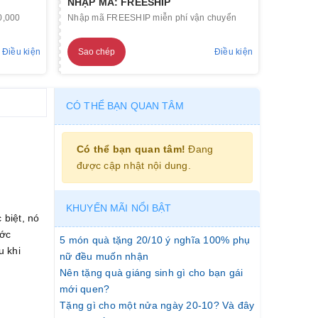
NHẬP MÃ: FREESHIP
0,000
Nhập mã FREESHIP miễn phí vận chuyển
Điều kiện
Sao chép
Điều kiện
CÓ THỂ BẠN QUAN TÂM
Có thể bạn quan tâm!
Đang
được cập nhật nội dung.
KHUYẾN MÃI NỔI BẬT
 biệt, nó
ước
5 món quà tặng 20/10 ý nghĩa 100% phụ
u khi
nữ đều muốn nhận
Nên tặng quà giáng sinh gì cho bạn gái
mới quen?
Tặng gì cho một nửa ngày 20-10? Và đây