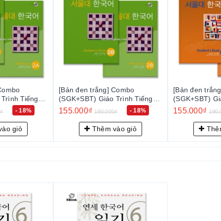
Combo
[Bản đen trắng] Combo
[Bản đen trắng
rình Tiếng
(SGK+SBT) Giáo Trình Tiếng
(SGK+SBT) Giáo
- 서울대 한국어
Hàn Seoul 2B - 서울대 한국어
Hàn Seoul 3A
155.000₫
155.000₫
- 18%
- 18%
190.000₫
190.0
2B
3A
o giỏ
Thêm vào giỏ
Thêm 