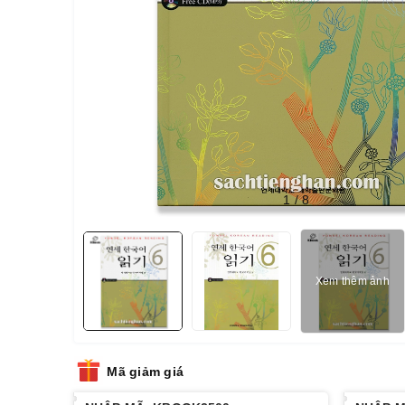
1
/
8
Xem thêm ảnh
Mã giảm giá