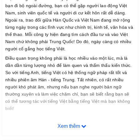
bạn đi bộ ngoài đường, bạn có thể gặp người lao động Việt
Nam, sinh viên quốc tế và người di cư kết hôn rất dễ dàng.
Ngoài ra, trao đổi giữa Hàn Quốc và Việt Nam đang mở rộng
từng ngày trong các lĩnh vực như chính trị, kinh tế, văn hóa và
thể thao. Mỗi công ty hiện đang tìm cách đầu tư và vào Việt
Nam chứ không phải Trung Quốc! Do đó, ngày càng có nhiều
người cố gắng học tiếng Việt.
Điều quan trọng không phải là học nhiều vào một lúc, mà là
dần dần từng lượng nhỏ để làm quen và thẩm thấu kiến thức.
So với tiếng Anh, tiếng Việt có hệ thống ngữ pháp rất tốt và
nhiều phiên âm Hán - tiếng Trung. Tất nhiên, có rất nhiều
người khó phát âm, nhưng nếu bạn nghe người bản ngữ
thường xuyên và làm việc chăm chỉ, bạn sẽ biết rằng bạn sẽ
có thể tương tác với tiếng Việt bằng tiếng Việt mà bạn không
biết!
`` 혼자 배우는 베트남어 첫걸음 ''
được thiết kế để giúp bạn học
Xem thêm
tiếng Việt dễ dàng. Cuốn sách này bắt đầu bằng 'phát âm'
trong tiếng Việt, các bài hội thoại bao gồm các chủ đề thường