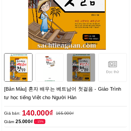
1
/
26
Xem thêm
ảnh
Đọc thử
[Bản Màu] 혼자 배우는 베트남어 첫걸음 - Giáo Trình
tự học tiếng Việt cho Người Hàn
140.000₫
Giá bán:
165.000₫
25.000₫
Giảm
- 15%