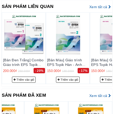
được sử dụng trong cuộc sống hàng ngày dưới dạng trò
SẢN PHẨM LIÊN QUAN
Xem tất cả
chuyện, 'tường thuật cuộc trò chuyện cơ bản' giải thích nội
dung chính của cuộc trò chuyện cơ bản và nhiều cách diễn đạt
khác nhau liên quan đến các câu chuyện đời sống hàng ngày
cơ bản nhất. Cuốn sách cũng bao gồm các cấu trúc chính,
'TIP' với các cấu trúc khó hiểu hoặc từ vựng cốt lõi, các chủ
điểm ngữ pháp mô tả chi tiết ngữ pháp cơ bản và cách sử
dụng tiếng Việt, các bài tập thực hành để xem lại những gì bạn
đã học trong bài học.
II. CAM KẾT
[Bản Đen Trắng] Combo
[Bản Màu] Giáo trình
[Bản Màu] Giá
Giáo trình EPS Topik
EPS Topik Hàn - Anh
EPS Topik Hà
1. Cam kế
t v
ề
ch
ấ
t l
ượ
ng s
ả
n ph
ẩm:
Hàn - Anh Bản Mới 2024
Bản Mới 2024 Tập 2 -
Bản Mới 2024
200.000₫
- 20%
150.000₫
- 17%
150.000₫
250.000₫
180.000₫
180.0
Tập 1+2 - EPS-Topik
EPS-Topik NEW 한국어
EPS-Topik 
–
KoreanViet- Sách Tiếng Hàn
cam kết chỉ phân phối và
NEW 한국어 표준교재
표준교재 2 (일상생활 한
표준교재 1 (
Thêm vào giỏ
Thêm vào giỏ
Thêm v
mang đến cho quý khách hàng những đầu sách tiếng Hàn chất
1+2 (일상생활 한국어)
국어)
국어)
lượng tốt nhất trên thị trường hiện nay, đảm bảo đúng chất
lượng sách đẹp, nội dung rõ ràng và đầy đủ chi tiết.
SẢN PHẨM ĐÃ XEM
Xem tất cả
– Bảo đảm mỗi quyển sách trước khi xuất kho đều phải qua
thực hiện kiểm tra kỹ lưỡng để loại trừ sự cố có thể xảy ra
trong thời gian sớm nhất, nhằm đạt tiêu chuẩn chất lượng tốt