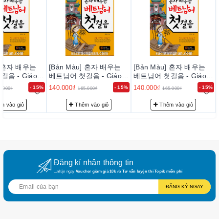
với độ tin cậy cao, thoả mãn nhu cầu của khách hàng.
– Luôn luôn lắng nghe, luôn luôn cải tiến để chất lượng của
sản phẩm và dịch vụ ngày càng tốt hơn.
2. Cam kế
t v
ề
ph
ụ
c v
ụ
tr
ướ
c b
á
n h
àng:
Đội ngũ tư vấn viên của chúng tôi sẽ tư vấn thông tin trước
u] 혼자 배우는
[Bản Màu] 혼자 배우는
[Bản Màu] 혼자 배우는
bán hàng cho quý khách những sự lựa chọn phù hợp nhất với
음 - Giáo
베트남어 첫걸음 - Giáo
베트남어 첫걸음 - Giáo
c tiếng Việt
Trình tự học tiếng Việt
Trình tự học tiếng Việt
nhu cầu… nhằm giảm giúp khách hàng có sự lựa chọn phù
140.000₫
140.000₫
- 15%
- 15%
- 15%
5.000₫
165.000₫
165.000₫
 Hàn
cho Người Hàn
cho Người Hàn
hợp với trình độ của mình.
m vào giỏ
Thêm vào giỏ
Thêm vào giỏ
3. Cam kế
t v
ề
ph
ụ
c v
ụ
sau b
á
n h
àng:
– Giao hàng nhanh và đúng thời gian theo yêu cầu.
– Tư vấn FREE học tiếng Hàn, hướng dẫn thi Topik đạt điểm
cao với đội ngũ admin Topik 5,6
Đăng kí nhận thông tin
...nhận ngay
Voucher giảm giá 10k
và
Tư vấn luyện thi Topik miễn phí
ĐĂNG KÝ NGAY