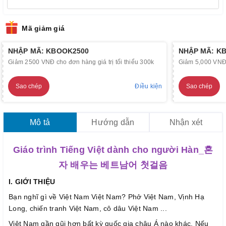
Mã giảm giá
NHẬP MÃ: KBOOK2500
NHẬP MÃ: K
Giảm 2500 VNĐ cho đơn hàng giá trị tối thiểu 300k
Giảm 5,000 VNĐ c
Sao chép
Điều kiện
Sao chép
Mô tả
Hướng dẫn
Nhận xét
Giáo trình Tiếng Việt dành cho người Hàn_혼
자 배우는 베트남어 첫걸음
I. GIỚI THIỆU
Bạn nghĩ gì về Việt Nam Việt Nam? Phở Việt Nam, Vịnh Hạ
Long, chiến tranh Việt Nam, cô dâu Việt Nam ...
Việt Nam gần gũi hơn bất kỳ quốc gia châu Á nào khác. Nếu