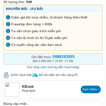
Số lượng kho:
549
KHUYẾN MÃI - ƯU ĐÃI
Giảm giá khi mua nhiều, là khách hàng thân thiết
1
Freeship đơn hàng > 800k
2
Tư vấn chọn giáo trình miễn phí
3
Tư vấn lộ trình ôn thi Topik miễn phí.
4
Có tuyển cộng tác viên bán sách
5
0888393555
Gọi đặt mua:
(thứ 2 đến thứ 7 | 8:00 - 17:00)
(Vui lòng xem hướng dẫn mua hàng)
100% Sách thật
Đổi trả miễn phí nếu hàng lỗi
KBook
Xem thêm
Phát hành
Đang cập nhật...