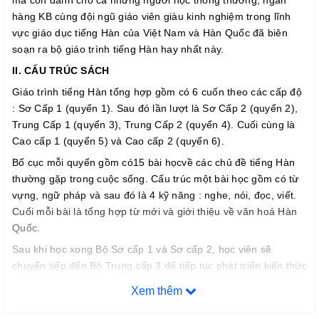
hàng KB cùng đội ngũ giáo viên giàu kinh nghiệm trong lĩnh
vực giáo dục tiếng Hàn của Việt Nam và Hàn Quốc đã biên
soạn ra bộ giáo trình tiếng Hàn hay nhất này.
II. CẤU TRÚC SÁCH
Giáo trình tiếng Hàn tổng hợp gồm có 6 cuốn theo các cấp độ
: Sơ Cấp 1 (quyển 1). Sau đó lần lượt là Sơ Cấp 2 (quyển 2),
Trung Cấp 1 (quyển 3), Trung Cấp 2 (quyển 4). Cuối cùng là
Cao cấp 1 (quyển 5) và Cao cấp 2 (quyển 6).
Bố cục mỗi quyển gồm có15 bài họcvề các chủ đề tiếng Hàn
thường gặp trong cuộc sống. Cấu trúc một bài học gồm có từ
vựng, ngữ pháp và sau đó là 4 kỹ năng : nghe, nói, đọc, viết.
Cuối mỗi bài là tổng hợp từ mới và giới thiệu về văn hoá Hàn
Quốc.
Sau khi học xong Bộ Sơ cấp 1 và Sơ cấp 2, học viên sẽ
chuyển tiếp đến Bộ Trung cấp 3 để tiếp tục phát triển kiến thức
Tiếng Hàn.
Xem thêm
III. CAM KẾT