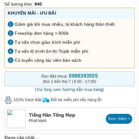
Số lượng kho:
940
KHUYẾN MÃI - ƯU ĐÃI
Giảm giá khi mua nhiều, là khách hàng thân thiết
1
Freeship đơn hàng > 800k
2
Tư vấn chọn giáo trình miễn phí
3
Tư vấn lộ trình ôn thi Topik miễn phí.
4
Có tuyển cộng tác viên bán sách
5
0888393555
Gọi đặt mua:
(thứ 2 đến thứ 7 | 8:00 - 17:00)
(Vui lòng xem hướng dẫn mua hàng)
100% Sách thật
Đổi trả miễn phí nếu hàng lỗi
Tiếng Hàn Tổng Hợp
Xem thêm
Phát hành
Đang cập nhật...