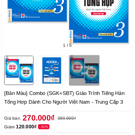
1
/
5
Xem thêm
ảnh
[Bản Màu] Combo (SGK+SBT) Giáo Trình Tiếng Hàn
Tổng Hợp Dành Cho Người Việt Nam - Trung Cấp 3
270.000₫
Giá bán:
390.000₫
120.000₫
Giảm
- 31%