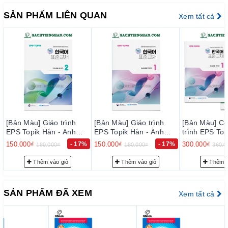
1. Cam kết vềchất lượng sản phẩm:
SẢN PHẨM LIÊN QUAN
Xem tất cả
–Chúng tôi cam kết chỉ phân phối và mang đến cho quý khách
hàng những đầu sách tiếng Hàn chất lượng tốt nhất trên thị
trường hiện nay, đảm bảo đúng chất lượng sách đẹp, nội dung
rõ ràng và đầy đủ chi tiết.
– Bảo đảm mỗi quyển sách trước khi xuất kho đều phải qua
thực hiện kiểm tra kỹ lưỡng để loại trừ sự cố có thể xảy ra
trong thời gian sớm nhất, nhằm đạt tiêu chuẩn chất lượng tốt
với độ tin cậy cao, thoả mãn nhu cầu của khách hàng.
– Luôn luôn lắng nghe, luôn luôn cải tiến để chất lượng của
[Bản Màu] Giáo trình
[Bản Màu] Giáo trình
[Bản Màu] C
EPS Topik Hàn - Anh
sản phẩm và dịch vụ ngày càng tốt hơn.
EPS Topik Hàn - Anh
trình EPS Top
4
Bản Mới 2024 Tập 2 -
Bản Mới 2024 Tập 1 -
Anh Bản Mới
150.000₫
- 17%
150.000₫
- 17%
300.000₫
180.000₫
180.000₫
360.0
2. Cam kết vềphục vụtrước bán hàng:
EPS-Topik NEW 한국어
EPS-Topik NEW 한국어
1+2 - EPS-Topik NEW 한
표준교재 2 (일상생활 한
표준교재 1 (일상생활 한
국어 표준교재 
Đội ngũ tư vấn viên của chúng tôi sẽ tư vấn thông tin trước
Thêm vào giỏ
Thêm vào giỏ
Thêm v
국어)
국어)
생활 한국어)
bán hàng cho quý khách những sự lựa chọn phù hợp nhất với
nhu cầu… nhằm giảm thiểu tối đa mức đầu tư của quý khách.
SẢN PHẨM ĐÃ XEM
Xem tất cả
3. Cam kết vềphục vụsau bán hàng:
– Giao hàng nhanh và đúng thời gian theo yêu cầu.