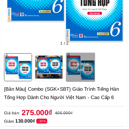
1
/
2
Xem thêm
ảnh
[Bản Màu] Combo (SGK+SBT) Giáo Trình Tiếng Hàn
Tổng Hợp Dành Cho Người Việt Nam - Cao Cấp 6
275.000₫
Giá bán:
405.000₫
130.000₫
Giảm
- 32%