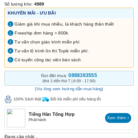
Số lượng kho:
4989
KHUYẾN MÃI - ƯU ĐÃI
Giảm giá khi mua nhiều, là khách hàng thân thiết
1
Freeship đơn hàng > 800k
2
Tư vấn chọn giáo trình miễn phí
3
Tư vấn lộ trình ôn thi Topik miễn phí.
4
Có tuyển cộng tác viên bán sách
5
0888393555
Gọi đặt mua:
(thứ 2 đến thứ 7 | 8:00 - 17:00)
(Vui lòng xem hướng dẫn mua hàng)
100% Sách thật
Đổi trả miễn phí nếu hàng lỗi
Tiếng Hàn Tổng Hợp
Xem thêm
Phát hành
Đang cập nhật...