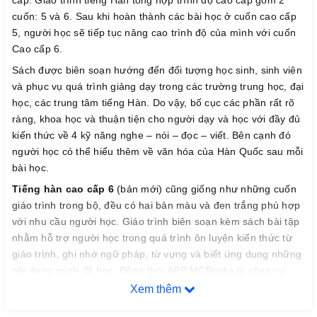
cuốn: 5 và 6. Sau khi hoàn thành các bài học ở cuốn cao cấp
5, người học sẽ tiếp tục nâng cao trình độ của mình với cuốn
Cao cấp 6.
Sách được biên soạn hướng đến đối tượng học sinh, sinh viên
và phục vụ quá trình giảng dạy trong các trường trung học, đại
học, các trung tâm tiếng Hàn. Do vậy, bố cục các phần rất rõ
ràng, khoa học và thuận tiện cho người dạy và học với đầy đủ
kiến thức về 4 kỹ năng nghe – nói – đọc – viết. Bên cạnh đó
người học có thể hiểu thêm về văn hóa của Hàn Quốc sau mỗi
bài học.
Tiếng hàn cao cấp 6
(bản mới) cũng giống như những cuốn
giáo trình trong bộ, đều có hai bản màu và đen trắng phù hợp
với nhu cầu người học. Giáo trình biên soạn kèm sách bài tập
nhằm hỗ trợ người học trong quá trình ôn luyện kiến thức từ
giáo trình, ghi nhớ ngữ pháp, từ vựng và biết ứng dụng những
nội dung mình đã học. Đồng thời APP MCBooks là công cụ
hữu ích giúp người học có thể học mọi lúc mọi nơi.
Xem thêm
II. Những lợi ích khi học giáo trình tiếng Hàn tổng