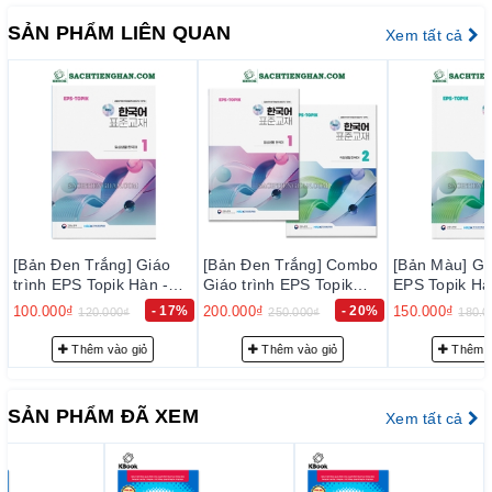
hợp Cao cấp 6 phiên bản mới
SẢN PHẨM LIÊN QUAN
Xem tất cả
Hướng theo lộ trình học phù hợp và nắm vững kiến thức
trong
Sách tiếng Hàn tổng hợp cao cấp 6
sẽ đem đến nhiều
lợi ích cho bạn:
Cung cấp phương pháp học hiệu quả: Phát triển toàn
diện các kĩ năng nhờ hệ thống bài học được sắp xếp
khoa học, với kết cấu được phân bổ thời gian hợp lý và
căn thời gian học cho từng học viên giúp đạt được hiệu
quả cao nhất.
[Bản Đen Trắng] Combo
[Bản Màu] Giáo trình
[Bản Màu] Giá
Dễ học, dễ nhớ, dễ áp dụng ngay vào thực tế nhờ
Giáo trình EPS Topik
EPS Topik Hàn - Anh
EPS Topik Hà
những từ vựng và ngữ pháp gắn liền với đời sống, hệ
Hàn - Anh Bản Mới 2024
Bản Mới 2024 Tập 2 -
Bản Mới 2024
200.000₫
- 20%
150.000₫
- 17%
150.000₫
250.000₫
180.000₫
180.0
thống bài luyện tập dày đặc giúp ghi nhớ siêu lâu miễn
Tập 1+2 - EPS-Topik
EPS-Topik NEW 한국어
EPS-Topik 
NEW 한국어 표준교재
표준교재 2 (일상생활 한
표준교재 1 (
là bạn chăm chỉ.
Thêm vào giỏ
Thêm vào giỏ
Thêm v
1+2 (일상생활 한국어)
국어)
국어)
Giải quyết những khó khăn cho người
học tiếng
Hàn
như : Học dễ nản, học mãi mà không nhớ được từ
SẢN PHẨM ĐÃ XEM
Xem tất cả
vựng ngữ pháp, học lệch chỉ đọc được mà không giao
tiếp được…
Học giáo trình tiếng Hàn tổng hợp giúp bạn nhanh