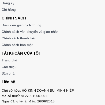
biểu hiện thông dụng trong thực tiễn giúp người học dễ dàng
Đăng ký
ứng dụng trong cuộc sống hàng ngày.
Giỏ hàng
Bố cục rõ ràng, hình ảnh, hình vẽ sinh động, màu sắc hài hòa
CHÍNH SÁCH
kích thích sự tiếp thu và giúp việc học trở nên thú vị, không
Điều kiện giao dịch chung
nhàm chán.
Chính sách vận chuyển và giao nhận
Nắm vững kiến thức trong giáo trình tương đương trình độ
TOPIK cấp 6
Chính sách thanh toán
Chính sách bảo mật
TÀI KHOẢN CỦA TÔI
Trang chủ
Giới thiệu
Sản phẩm
Liên hệ
Chủ sở hữu: HỘ KINH DOANH BÙI MINH HIỆP
Mã số thuế: 8127061600-001
Ngày đăng ký lần đầu: 26/06/2018