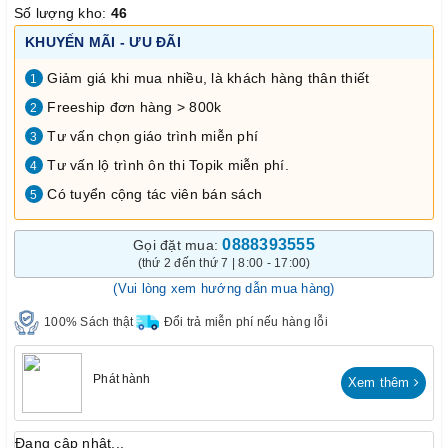
Số lượng kho:
46
KHUYẾN MÃI - ƯU ĐÃI
Giảm giá khi mua nhiều, là khách hàng thân thiết
1
Freeship đơn hàng > 800k
2
Tư vấn chọn giáo trình miễn phí
3
Tư vấn lộ trình ôn thi Topik miễn phí.
4
Có tuyển cộng tác viên bán sách
5
0888393555
Gọi đặt mua:
(thứ 2 đến thứ 7 | 8:00 - 17:00)
(Vui lòng xem hướng dẫn mua hàng)
100% Sách thật
Đổi trả miễn phí nếu hàng lỗi
Phát hành
Xem thêm
Đang cập nhật...