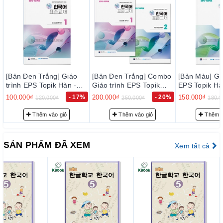
[Bản Đen Trắng] Combo
[Bản Màu] Giáo trình
[Bản Màu] G
Giáo trình EPS Topik
EPS Topik Hàn - Anh
EPS Topik H
Hàn - Anh Bản Mới 2024
Bản Mới 2024 Tập 2 -
Bản Mới 202
%
200.000₫
- 20%
150.000₫
- 17%
150.000₫
250.000₫
180.000₫
180
Tập 1+2 - EPS-Topik
EPS-Topik NEW 한국어
EPS-Topik
활
NEW 한국어 표준교재
표준교재 2 (일상생활 한
표준교재 1 
Thêm vào giỏ
Thêm vào giỏ
Thêm 
1+2 (일상생활 한국어)
국어)
국어)
SẢN PHẨM ĐÃ XEM
Xem tất cả