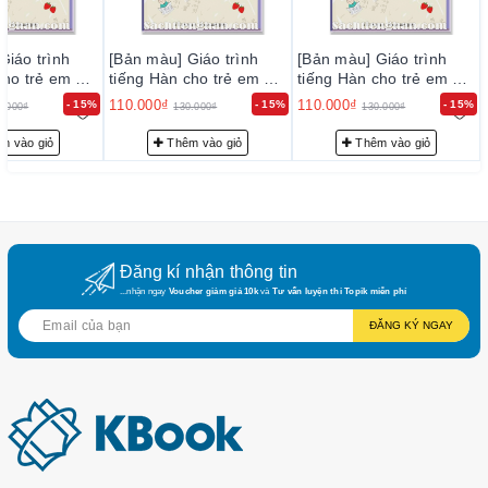
Giáo trình
[Bản màu] Giáo trình
[Bản màu] Giáo trình
cho trẻ em 5 -
tiếng Hàn cho trẻ em 5 -
tiếng Hàn cho trẻ em 5 -
국어 5
한글학교 한국어 5
한글학교 한국어 5
110.000₫
110.000₫
- 15%
- 15%
- 15%
0.000₫
130.000₫
130.000₫
m vào giỏ
Thêm vào giỏ
Thêm vào giỏ
Đăng kí nhận thông tin
...nhận ngay
Voucher giảm giá 10k
và
Tư vấn luyện thi Topik miễn phí
ĐĂNG KÝ NGAY