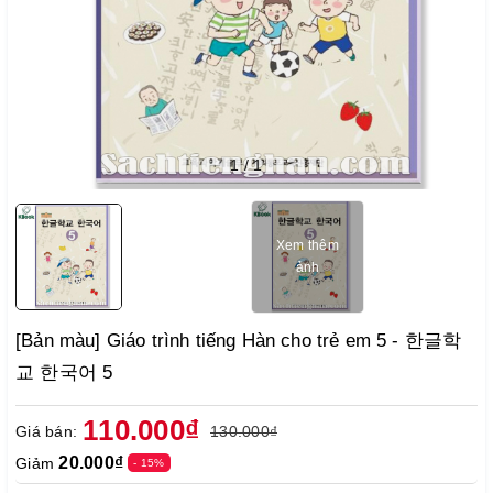
1
/
1
Xem thêm
ảnh
[Bản màu] Giáo trình tiếng Hàn cho trẻ em 5 - 한글학
교 한국어 5
110.000₫
Giá bán:
130.000₫
20.000₫
Giảm
- 15%